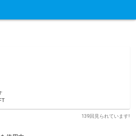


FT
139
回見られています!