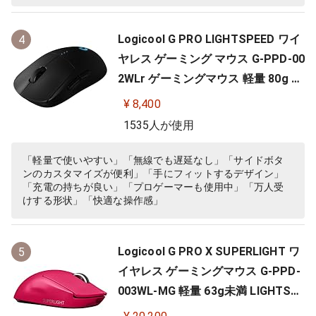
Logicool G PRO LIGHTSPEED ワイ
4
ヤレス ゲーミング マウス G-PPD-00
2WLr ゲーミングマウス 軽量 80g H
ERO 25Kセンサー 充電 POWERPLA
¥ 8,400
Y 対応 ゲーム 充電 無線 左右対称 FP
1535人が使用
S PC windows mac ブラック 国内
正規品
「軽量で使いやすい」「無線でも遅延なし」「サイドボタ
ンのカスタマイズが便利」「手にフィットするデザイン」
「充電の持ちが良い」「プロゲーマーも使用中」「万人受
けする形状」「快適な操作感」
Logicool G PRO X SUPERLIGHT ワ
5
イヤレス ゲーミングマウス G-PPD-
003WL-MG 軽量 63g未満 LIGHTSP
EED HERO 25Kセンサー POWERPLA