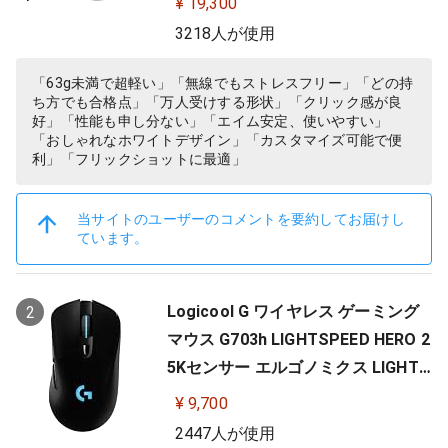
¥ 19,300
Y 無線 充電 対応 ゲーミング マウス
3218人が使用
ホワイト PC windows 国内正規品
「63g未満で超軽い」「無線でもストレスフリー」「どの持
ち方でも合格点」「万人受けする形状」「クリック感が良
好」「性能も申し分ない」「エイム安定、使いやすい」
「おしゃれなホワイトデザイン」「カスタマイズ可能で便
利」「フリックショットに最適」
当サイトのユーザーのコメントを要約してお届けし
ています。
Logicool G ワイヤレス ゲーミング
2
マウス G703h LIGHTSPEED HERO 2
5Kセンサー エルゴノミクス LIGHTS
YNC RGB POWERPLAY 無線 充電 対
¥ 9,700
応 ゲーミング マウス 充電式 無線 P
2447人が使用