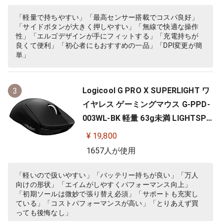
C windows mac ブラック G703 国
内正規品 【 ファイナルファンタジ
「軽量で持ちやすい」「最高センサー搭載でコスパ良好」
「サイドボタンが大きく押しやすい」「無線で快適な操作
ー XIV 推奨モデル 】
性」「エルゴデザインが手にフィットする」「充電持ちが
良くて便利」「初心者にもおすすめの一品」「DPI変更が簡
単」
Logicool G PRO X SUPERLIGHT ワ
3
イヤレス ゲーミングマウス G-PPD-
003WL-BK 軽量 63g未満 LIGHTSPE
ED HERO 25Kセンサー POWERPLA
¥ 19,800
Y 無線 充電 対応 ゲーミング マウス
1657人が使用
ブラック PC windows 国内正規品
「軽いので扱いやすい」「バッテリー持ちが良い」「万人
向けの形状」「エイムがしやすくパフォーマンス向上」
「初期ソールは微妙で張り替え必須」「サポートも充実し
ている」「コストパフォーマンスが高い」「とりあえず買
っても後悔なし」