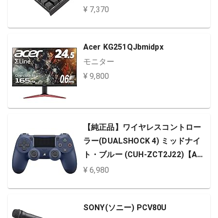
¥ 7,370
Acer KG251QJbmidpx
モニター
¥ 9,800
【純正品】ワイヤレスコントロー
ラー(DUALSHOCK 4) ミッドナイ
ト・ブルー (CUH-ZCT2J22)【Am
azon.co.jp限定】PS Hits / Value S
¥ 6,980
election対象製品に使える300円OF
Fクーポン (配信)
SONY(ソニー) PCV80U