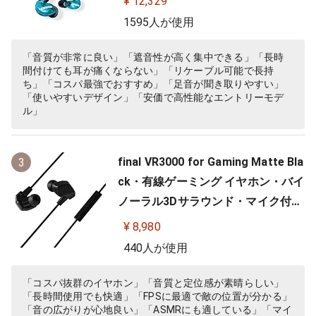
¥ 12,329
ィション カナル型 ワイヤレス変換
1595人が使用
可(別売) MMCX リケーブル プロ仕
様 低音強化 配信 音楽 オーディオリ
「音質が非常に良い」「遮音性が高く集中できる」「長時
間付けても耳が痛くならない」「リケーブル可能で長持
スニング レコーディング 録音…
ち」「コスパ最強でおすすめ」「足音が聞き取りやすい」
「使いやすいデザイン」「安価で高性能なエントリーモデ
ル」
final VR3000 for Gaming Matte Bla
3
ck・有線ゲーミング イヤホン・バイ
ノーラル3Dサラウンド・マイク付き
【ゲーム/VR/バイノーラル/ASMR /
¥ 8,980
360オーディオ推奨】
440人が使用
「コスパ抜群のイヤホン」「音質と定位感が素晴らしい」
「長時間使用でも快適」「FPSに最適で敵の位置が分かる」
「音の広がりが心地良い」「ASMRにも適している」「マイ