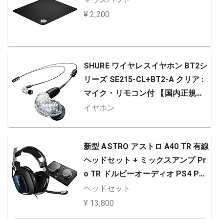
¥ 2,200
SHURE ワイヤレスイヤホン BT2シ
リーズ SE215-CL+BT2-A クリア :
マイク・リモコン付 【国内正規品/
メーカー保証2年】
イヤホン
新型 ASTRO アストロ A40 TR 有線
ヘッドセット + ミックスアンプ Pr
o TR ドルビーオーディオ PS4 PC
Mac [並行輸入品]
ヘッドセット
¥ 13,800