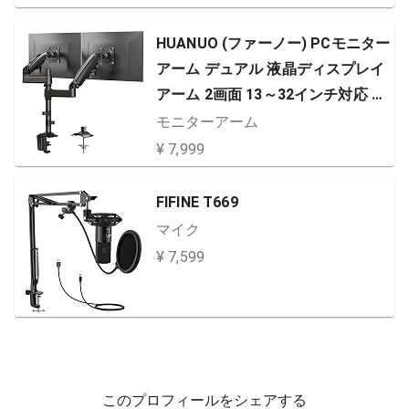
HUANUO (ファーノー) PCモニター
アーム デュアル 液晶ディスプレイ
アーム 2画面 13～32インチ対応 耐
荷重2～9kg ガススプリング式 グロ
モニターアーム
メット式＆クランプ式 VESA100*1
¥ 7,999
00 多角度調節 ケーブル収納 HNDS
8
FIFINE T669
マイク
¥ 7,599
このプロフィールをシェアする