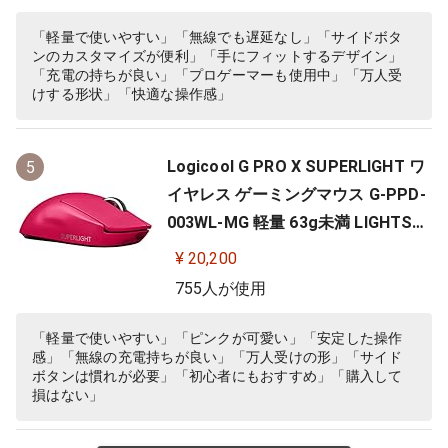
S PC windows mac ブラック 国内
正規品
「軽量で使いやすい」「無線でも遅延なし」「サイドボタ
ンのカスタマイズが便利」「手にフィットするデザイン」
「充電の持ちが良い」「プロゲーマーも使用中」「万人受
けする形状」「快適な操作感」
Logicool G PRO X SUPERLIGHT ワ
5
イヤレス ゲーミングマウス G-PPD-
003WL-MG 軽量 63g未満 LIGHTSP
EED HERO 25Kセンサー POWERPLA
¥ 20,200
Y 無線 充電 対応 ゲーミング マウス
755人が使用
マゼンタ ピンク PC windows 国内
正規品
「軽量で使いやすい」「ピンクが可愛い」「安定した操作
感」「無線の充電持ちが良い」「万人受けの形」「サイド
ボタンは慣れが必要」「初心者にもおすすめ」「購入して
損はない」