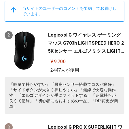
当サイトのユーザーのコメントを要約してお届けし
ています。
Logicool G ワイヤレス ゲーミング
2
マウス G703h LIGHTSPEED HERO 2
5Kセンサー エルゴノミクス LIGHTS
YNC RGB POWERPLAY 無線 充電 対
¥ 9,700
応 ゲーミング マウス 充電式 無線 P
2447人が使用
C windows mac ブラック G703 国
内正規品 【 ファイナルファンタジ
「軽量で持ちやすい」「最高センサー搭載でコスパ良好」
「サイドボタンが大きく押しやすい」「無線で快適な操作
ー XIV 推奨モデル 】
性」「エルゴデザインが手にフィットする」「充電持ちが
良くて便利」「初心者にもおすすめの一品」「DPI変更が簡
単」
Logicool G PRO X SUPERLIGHT ワ
3