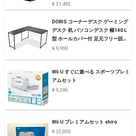
¥ 31,492
DORIS コーナーデスク ゲーミング
デスク 机 パソコンデスク 幅140 L
型 ホールカバー付 足元フリー設計
ブラック プライム【13357】
¥ 9,990
Wii U すぐに遊べる スポーツプレミ
アムセット
¥ 9,286
Wii U プレミアムセット shiro
¥ 32,800