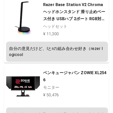
Razer Base Station V2 Chroma
ヘッドホンスタンド 滑り止めベー
ス付き USBハブ 2ポート RGB対応
【日本正規代理店保証品】 RC21-0
ヘッドセット
1510100-R3M1
¥ 11,300
自分の意見だけど、lとrの組み合わせ好き（rezer l
ogicool
ベンキュージャパン ZOWIE XL254
6
モニター
¥ 50,476