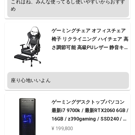
これはね、みんな使ってるし使いやすいからおすす
め
ゲーミングチェア オフィスチェア
椅子 リクライニング ハイチェア 高
さ調節可能 高級PUレザー 静音キャ
スター 伸縮可能のオットマン付き
腰痛対策 パソコンチェア
座り心地いいよん
ゲーミングデスクトップパソコン
最新i7 9700k / 最新RTX2060 6GB /
16GB / z390gaming / SSD240 / 2
TB / DVDスーパーマルチドライブ /
¥ 199,800