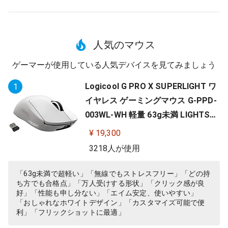
人気のマウス
ゲーマーが使用している人気デバイスを見てみましょう
Logicool G PRO X SUPERLIGHT ワ
1
イヤレス ゲーミングマウス G-PPD-
003WL-WH 軽量 63g未満 LIGHTSP
EED HERO 25Kセンサー POWERPLA
¥ 19,300
Y 無線 充電 対応 ゲーミング マウス
3218人が使用
ホワイト PC windows 国内正規品
「63g未満で超軽い」「無線でもストレスフリー」「どの持
ち方でも合格点」「万人受けする形状」「クリック感が良
好」「性能も申し分ない」「エイム安定、使いやすい」
「おしゃれなホワイトデザイン」「カスタマイズ可能で便
利」「フリックショットに最適」