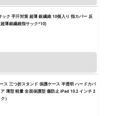
 指サック 手汗対策 超薄 銀繊維 10個入り 指カバー 反
(超薄銀繊維指サック*10)
2019ケース 三つ折スタンド 保護ケース 半透明 ハードカバ
薄型 軽量 全面保護型 傷防止 iPad 10.2 インチ 2
ック）