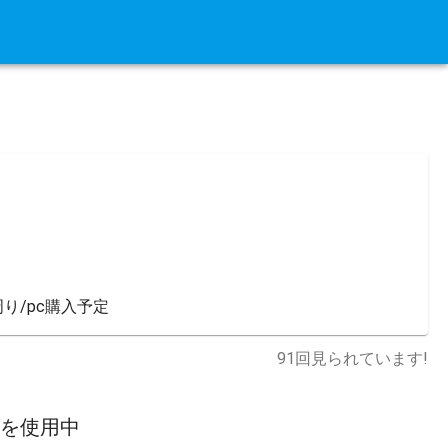
り/pc購入予定
91
回見られています!
スを使用中