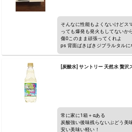
そんなに性能もよくないけどス
っても爆発も発火もしてないから
傷0このまま頑張ってくれよ

ps 背面ばきばきジブラルタルに
[炭酸水] サントリー 天然水 贅沢
常に家に1箱＋‪α‬ある

炭酸強い後味残らないぶどう美味
安い美味い軽い！