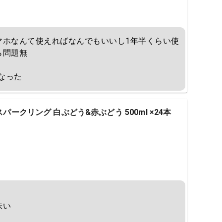
マホなんて使えればなんでもいいし1年半くらい使
問題無

なった
スパークリング 白ぶどう&赤ぶどう 500ml ×24本
い
