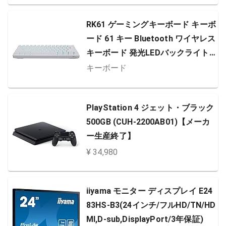
RK61 ゲーミングキーボード キーボ
ード 61 キー Bluetooth ワイヤレス
キーボード 発光LEDバックライト
付き Windows/Android/iOS/Mac/
キーボード
各OSに対応(ホワイト-赤軸)
PlayStation 4 ジェット・ブラック
500GB (CUH-2200AB01)【メーカ
ー生産終了】
¥ 34,980
iiyama モニター ディスプレイ E24
83HS-B3(24インチ/フルHD/TN/HD
MI,D-sub,DisplayPort/3年保証)