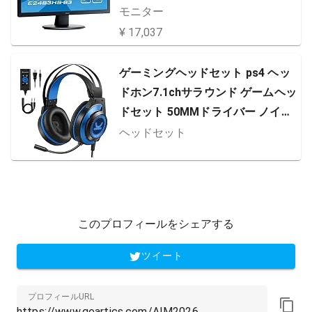
モニター
¥ 17,037
ゲーミングヘッドセット ps4 ヘッ
ドホン7.1chサラウンド ゲームヘッ
ドセット 50MMドライバー ノイズ
キャンセルマイク付き 軽量 重低音
ヘッドセット
強化ヘッドフォン USB 有線 PC用
ヘッドセットpc ps4 xboxone xbox
360 switch 等対応 ワンーキョーC
M7000 (ブルー)
このプロフィールをシェアする
ツイート
プロフィールURL