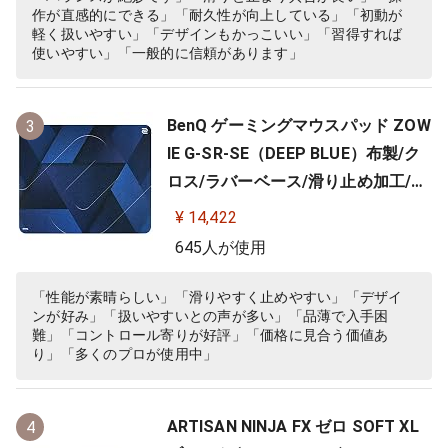
作が直感的にできる」「耐久性が向上している」「初動が
軽く扱いやすい」「デザインもかっこいい」「習得すれば
使いやすい」「一般的に信頼があります」
BenQ ゲーミングマウスパッド ZOW
3
IE G-SR-SE（DEEP BLUE）布製/ク
ロス/ラバーベース/滑り止め加工/10
0%フルフラット/3.5ｍｍ
¥ 14,422
645人が使用
「性能が素晴らしい」「滑りやすく止めやすい」「デザイ
ンが好み」「扱いやすいとの声が多い」「品薄で入手困
難」「コントロール寄りが好評」「価格に見合う価値あ
り」「多くのプロが使用中」
ARTISAN NINJA FX ゼロ SOFT XL
4