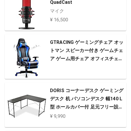
QuadCast
マイク
¥ 16,500
GTRACING ゲーミングチェア オッ
トマン スピーカー付き ゲームチェ
ア ゲーム用チェア オフィスチェア
フットレスト デスクチェア リクラ
イニング パソコンチェア ハイバッ
ク 調節可能ランバーサポートPUレ
DORIS コーナーデスク ゲーミング
ザー ｢別途購入の弊社gtracing US
デスク 机 パソコンデスク 幅140 L
BアダプタでチェアはPS4／PC／S
型 ホールカバー付 足元フリー設計
WIT…
ブラック プライム【13357】
¥ 9,990