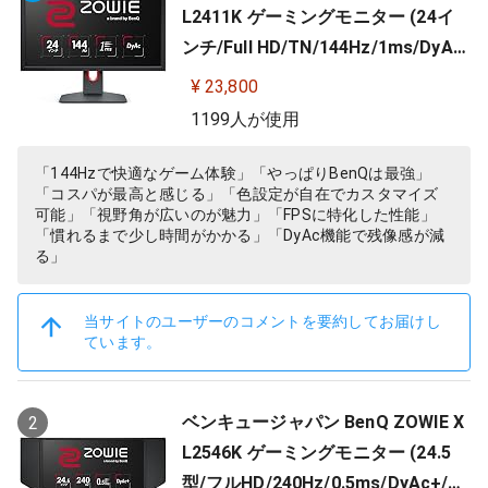
L2411K ゲーミングモニター (24イ
ンチ/Full HD/TN/144Hz/1ms/DyAc/
小さめ台座/OSDメニュー/指一本で
¥ 23,800
高さ調整)
1199人が使用
「144Hzで快適なゲーム体験」「やっぱりBenQは最強」
「コスパが最高と感じる」「色設定が自在でカスタマイズ
可能」「視野角が広いのが魅力」「FPSに特化した性能」
「慣れるまで少し時間がかかる」「DyAc機能で残像感が減
る」
当サイトのユーザーのコメントを要約してお届けし
ています。
ベンキュージャパン BenQ ZOWIE X
2
L2546K ゲーミングモニター (24.5
型/フルHD/240Hz/0.5ms/DyAc+/小