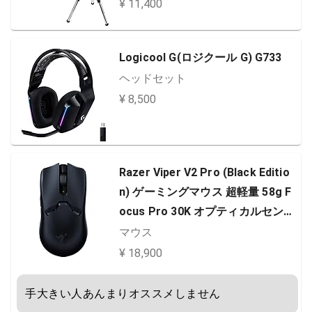
ス ステレオ マイク ウェブカメラ
¥ 11,400
ウェブカム PC Mac ノートパソコ
ン Zoom Skype 国内正規品 2年間
Logicool G(ロジクール G) G733
メーカー保証
ヘッドセット
¥ 8,500
Razer Viper V2 Pro (Black Editio
n) ゲーミングマウス 超軽量 58g F
ocus Pro 30K オプティカルセンサ
ー 30000DPI 高速無線 オプティカ
マウス
ルマウススイッチ 6ボタン 最大80
¥ 18,900
時間使用可能 グリップテープ同梱
RZ01-04390100-R3A1
手大きい人あんまりオススメしません