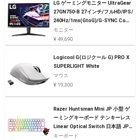
LG ゲーミングモニター UltraGear
27GN750-B 27インチ/フルHD/IPS/
240Hz/1ms(GtoG)/G-SYNC Comp
atible/HDR/HDMI×2,DP/ピボット,
モニター
高さ調節
¥ 49,690
Logicool G(ロジクール G) PRO X
SUPERLIGHT White
マウス
¥ 19,300
Razer Huntsman Mini JP 小型 ゲ
ーミングキーボード テンキーレス
Linear Optical Switch 日本語 JP
配列 60%レイアウト Mercury Whit
キーボード