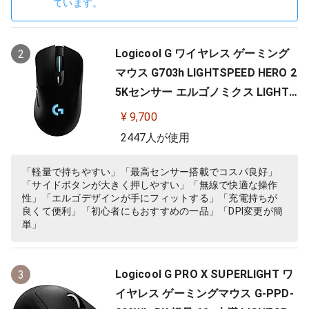
ています。
Logicool G ワイヤレス ゲーミング
2
マウス G703h LIGHTSPEED HERO 2
5Kセンサー エルゴノミクス LIGHTS
YNC RGB POWERPLAY 無線 充電 対
¥ 9,700
応 ゲーミング マウス 充電式 無線 P
2447人が使用
C windows mac ブラック G703 国
内正規品 【 ファイナルファンタジ
「軽量で持ちやすい」「最高センサー搭載でコスパ良好」
「サイドボタンが大きく押しやすい」「無線で快適な操作
ー XIV 推奨モデル 】
性」「エルゴデザインが手にフィットする」「充電持ちが
良くて便利」「初心者にもおすすめの一品」「DPI変更が簡
単」
Logicool G PRO X SUPERLIGHT ワ
3
イヤレス ゲーミングマウス G-PPD-