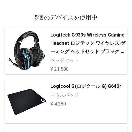
5個のデバイスを使用中
Logitech G933s Wireless Gaming
Headset ロジテック ワイヤレス ゲ
ーミング ヘッドセット ブラック D
olby DTS 7.1ch 臨場感
ヘッドセット
¥ 21,500
Logicool G(ロジクール G) G640r
マウスパッド
¥ 4,280