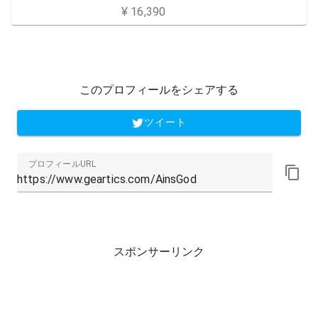
e 白 光学スイッチ 超高速1.2mm作
¥ 16,390
動 リニア触感 静音 Chroma RGB
【日本正規代理店保証品】 RZ03-0
3391100-R3J1
このプロフィールをシェアする
ツイート
プロフィールURL
スポンサーリンク