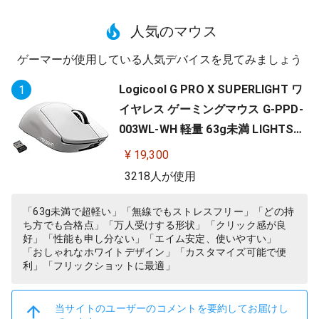
人気のマウス
ゲーマーが使用している人気デバイスを見てみましょう
Logicool G PRO X SUPERLIGHT ワ
1
イヤレス ゲーミングマウス G-PPD-
003WL-WH 軽量 63g未満 LIGHTSP
EED HERO 25Kセンサー POWERPLA
¥ 19,300
Y 無線 充電 対応 ゲーミング マウス
3218人が使用
ホワイト PC windows 国内正規品
「63g未満で超軽い」「無線でもストレスフリー」「どの持
ち方でも合格点」「万人受けする形状」「クリック感が良
好」「性能も申し分ない」「エイム安定、使いやすい」
「おしゃれなホワイトデザイン」「カスタマイズ可能で便
利」「フリックショットに最適」
当サイトのユーザーのコメントを要約してお届けし