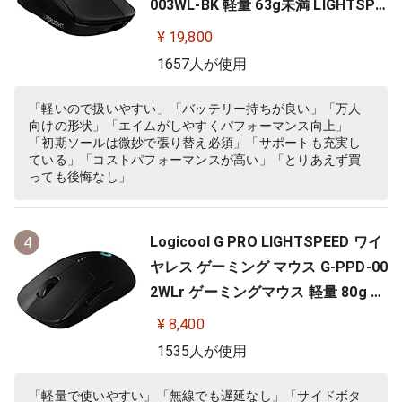
003WL-BK 軽量 63g未満 LIGHTSPE
ED HERO 25Kセンサー POWERPLA
¥ 19,800
Y 無線 充電 対応 ゲーミング マウス
1657人が使用
ブラック PC windows 国内正規品
「軽いので扱いやすい」「バッテリー持ちが良い」「万人
向けの形状」「エイムがしやすくパフォーマンス向上」
「初期ソールは微妙で張り替え必須」「サポートも充実し
ている」「コストパフォーマンスが高い」「とりあえず買
っても後悔なし」
Logicool G PRO LIGHTSPEED ワイ
4
ヤレス ゲーミング マウス G-PPD-00
2WLr ゲーミングマウス 軽量 80g H
ERO 25Kセンサー 充電 POWERPLA
¥ 8,400
Y 対応 ゲーム 充電 無線 左右対称 FP
1535人が使用
S PC windows mac ブラック 国内
正規品
「軽量で使いやすい」「無線でも遅延なし」「サイドボタ