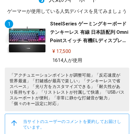
ゲーマーが使用している人気デバイスを見てみましょう
SteelSeries ゲーミングキーボード
1
テンキーレス 有線 日本語配列 Omni
Pointスイッチ 有機ELディスプレイ
搭載 Apex Pro TKL JP 64737
¥ 17,500
1614人が使用
「アクチュエーションポイントが調整可能」「反応速度が
世界最速」「打鍵感が最高で楽しい」「テンキーレスで省
スペース」「光り方をカスタマイズできる」「耐久性があ
り長持ちする」「リストレストが付属して快適」「USBパス
スルーポートが便利」「非常に静かな打鍵音が魅力」
「個々のキー設定に対応」
当サイトのユーザーのコメントを要約してお届けし
ています。