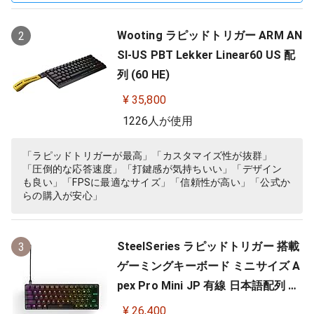
Wooting ラピッドトリガー ARM AN
2
SI-US PBT Lekker Linear60 US 配
列 (60 HE)
¥ 35,800
1226人が使用
「ラピッドトリガーが最高」「カスタマイズ性が抜群」
「圧倒的な応答速度」「打鍵感が気持ちいい」「デザイン
も良い」「FPSに最適なサイズ」「信頼性が高い」「公式か
らの購入が安心」
SteelSeries ラピッドトリガー 搭載
3
ゲーミングキーボード ミニサイズ A
pex Pro Mini JP 有線 日本語配列 O
mniPointスイッチ 2ーinー1アクシ
¥ 26,400