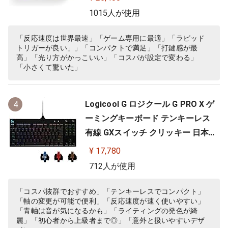
ョンキー 搭載 64825 ブラック
1015人が使用
「反応速度は世界最速」「ゲーム専用に最適」「ラピッド
トリガーが良い」」「コンパクトで満足」「打鍵感が最
高」「光り方がかっこいい」「コスパが設定で変わる」
「小さくて驚いた」
Logicool G ロジクール G PRO X ゲ
4
ーミングキーボード テンキーレス
有線 GXスイッチ クリッキー 日本語
配列 LIGHTSYNC RGB 着脱式ケーブ
¥ 17,780
ル G-PKB-002 国内正規品 【 ファイ
712人が使用
ナルファンタジーXIV 推奨周辺機器
】
「コスパ抜群でおすすめ」「テンキーレスでコンパクト」
「軸の変更が可能で便利」「反応速度が速く使いやすい」
「青軸は音が気になるかも」「ライティングの発色が綺
麗」「初心者から上級者まで◎」「意外と扱いやすいデザ