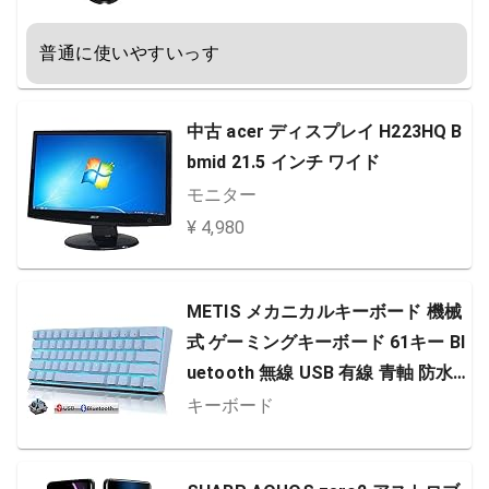
普通に使いやすいっす
中古 acer ディスプレイ H223HQ B
bmid 21.5 インチ ワイド
モニター
¥ 4,980
METIS メカニカルキーボード 機械
式 ゲーミングキーボード 61キー Bl
uetooth 無線 USB 有線 青軸 防水
充電式 LEDバックライト オフィス/
キーボード
ゲーミング用 英語配列 日本語取扱
説明書 (61キー, 白色)