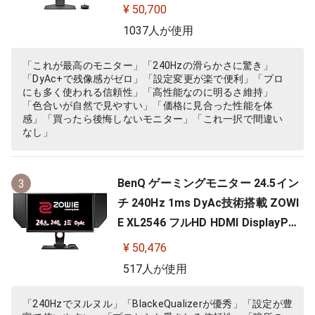
さめ台座/新筐体デザイン/新OSDメ
¥ 50,700
ニュー/新型液晶パネル採用)
1037人が使用
「これが最高のモニター」「240Hzの滑らかさに驚き」
「DyAc+で残像感がゼロ」「設定変更が楽で便利」「プロ
にも多く使われる信頼性」「高性能なのに明るさ維持」
「色合いが自然で見やすい」「価格に見合った性能を体
感」「買ったら後悔しないモニター」「これ一択で間違い
なし」
BenQ ゲーミングモニター 24.5イン
3
チ 240Hz 1ms DyAc技術搭載 ZOWI
E XL2546 フルHD HDMI DisplayPor
t DVI-DL搭載 FPS向き ディスプレイ
¥ 50,476
517人が使用
「240Hzでヌルヌル」「BlackeQualizerが優秀」「設定が豊