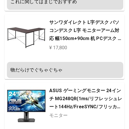
これに関してはまじでおすすめ
サンワダイレクト L字デスク パソ
コンデスク L字 モニターアーム対
応 幅150cm+90cm 机 PCデスク 木
製 ダークブラウン 100-DESKH011
¥ 17,800
BR
物だらけでぐちゃぐちゃ
ASUS ゲーミングモニター 24イン
チ MG248QR(1ms/リフレッシュレ
ート144Hz/FreeSYNC/フリッカー
フリー/ブルーライト軽減/昇降ピボ
モニター
ット/スピーカー/HDMI/DP/DVI)