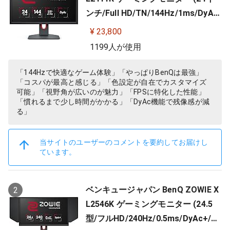
ンチ/Full HD/TN/144Hz/1ms/DyAc/
小さめ台座/OSDメニュー/指一本で
¥ 23,800
高さ調整)
1199人が使用
「144Hzで快適なゲーム体験」「やっぱりBenQは最強」
「コスパが最高と感じる」「色設定が自在でカスタマイズ
可能」「視野角が広いのが魅力」「FPSに特化した性能」
「慣れるまで少し時間がかかる」「DyAc機能で残像感が減
る」
当サイトのユーザーのコメントを要約してお届けし
ています。
ベンキュージャパン BenQ ZOWIE X
2
L2546K ゲーミングモニター (24.5
型/フルHD/240Hz/0.5ms/DyAc+/小