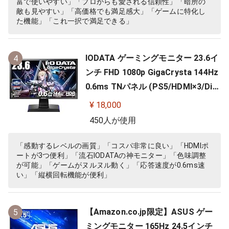
富で使いやすい」「プロからも愛される信頼性」「暗所の
敵も見やすい」「高価格でも満足感大」「ゲームに特化し
た機能」「これ一択で満足できる」
IODATA ゲーミングモニター 23.6イ
4
ンチ FHD 1080p GigaCrysta 144Hz
0.6ms TNパネル (PS5/HDMI×3/Dis
playPort/スピーカー付/高さ調整/縦
¥ 18,000
横回転) EX-LDGC242HTB
450人が使用
「感動するレベルの画質」「コスパ非常に良い」「HDMIポ
ートが3つ便利」「流石IODATAの神モニター」「色味調整
が可能」「ゲームがヌルヌル動く」「応答速度が0.6ms速
い」「縦横回転機能が便利」
【Amazon.co.jp限定】ASUS ゲー
5
ミングモニター 165Hz 24.5インチ