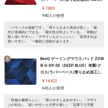
ルフラット/3.5mm
¥ 7,800
940人が使用
「バランスが絶妙です」「滑りと止まり具合が良い」「操
作が直感的にできる」「耐久性が向上している」「初動が
軽く扱いやすい」「デザインもかっこいい」「習得すれば
使いやすい」「一般的に信頼があります」
BenQ ゲーミングマウスパッド ZOW
3
IE G-SR-SE（DEEP BLUE）布製/ク
ロス/ラバーベース/滑り止め加工/10
0%フルフラット/3.5ｍｍ
¥ 14,422
645人が使用
「性能が素晴らしい」「滑りやすく止めやすい」「デザイ
ンが好み」「扱いやすいとの声が多い」「品薄で入手困