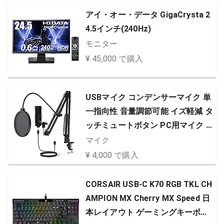
アイ・オー・データ GigaCrysta 2
4.5インチ(240Hz)
モニター
¥ 45,000 で購入
USBマイク コンデンサーマイク 単
一指向性 音量調節可能 イズ軽減 タ
ッチミュートボタン PC用マイク パ
ソコンマイク 三脚マイクスタンド
マイク
付属 ゲーム実況 録音 在宅勤務 生
¥ 4,000 で購入
放送 Skype ライブ配信 Windows/
Mac対応
CORSAIR USB-C K70 RGB TKL CH
AMPION MX Cherry MX Speed 日
本レイアウト ゲーミングキーボー