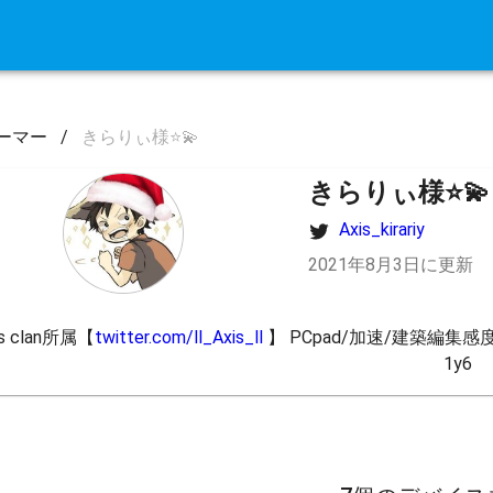
ーマー
/
きらりぃ様⭐️💫
きらりぃ様⭐️💫
Axis_kirariy
2021年8月3日に更新
is clan所属【
twitter.com/ll_Axis_ll
 】 PCpad/加速/建築編集感度
1y6