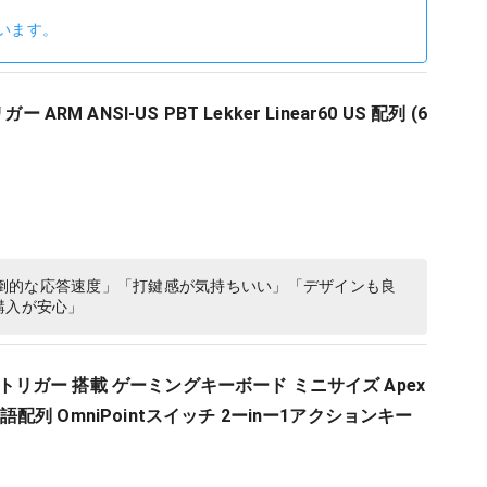
います。
 ARM ANSI-US PBT Lekker Linear60 US 配列 (6
倒的な応答速度」「打鍵感が気持ちいい」「デザインも良
購入が安心」
ピッドトリガー 搭載 ゲーミングキーボード ミニサイズ Apex
 日本語配列 OmniPointスイッチ 2ーinー1アクションキー