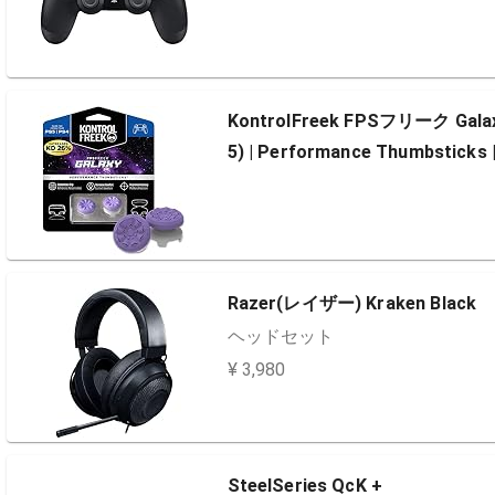
KontrolFreek FPSフリーク Galaxy 
5) | Performance Thumbsticks 
Razer(レイザー) Kraken Black
ヘッドセット
¥ 3,980
SteelSeries QcK +