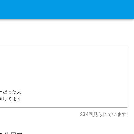
だった人

勝してます
234
回見られています!