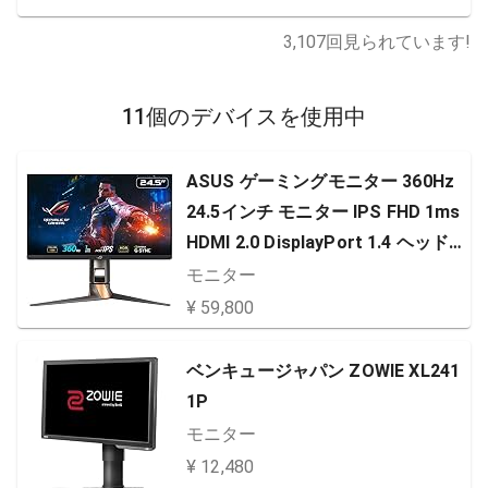
3,107
回見られています!
11個のデバイスを使用中
ASUS ゲーミングモニター 360Hz
24.5インチ モニター IPS FHD 1ms
HDMI 2.0 DisplayPort 1.4 ヘッド
ホン出力 ROG SWIFT PG259QN
モニター
¥ 59,800
ベンキュージャパン ZOWIE XL241
1P
モニター
¥ 12,480