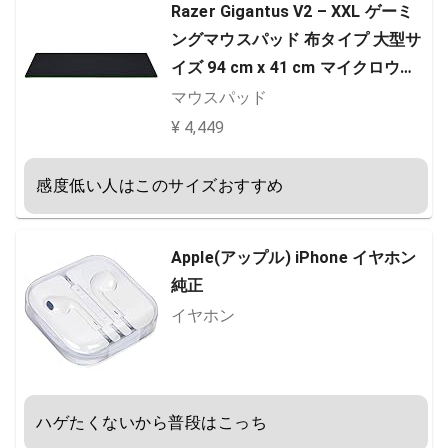
Razer Gigantus V2 – XXL ゲーミ
ングマウスパッド 布タイプ 大型サ
イズ 94 cm x 41 cm マイクロウェ
ーブクロス 【日本正規代理店保証
マウスパッド
品】 RZ02-03330400-R3M1
¥ 4,449
感度低い人はこのサイズおすすめ
Apple(アップル) iPhone イヤホン
純正
イヤホン
ハゲたくないから普段はこっち