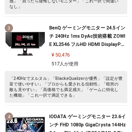
感」「買ったら後悔しないモニター」「これ一択で間違い
なし」
BenQ ゲーミングモニター 24.5イン
3
チ 240Hz 1ms DyAc技術搭載 ZOWI
E XL2546 フルHD HDMI DisplayPor
t DVI-DL搭載 FPS向き ディスプレイ
¥ 50,476
517人が使用
「240Hzでヌルヌル」「BlackeQualizerが優秀」「設定が豊
富で使いやすい」「プロからも愛される信頼性」「暗所の
敵も見やすい」「高価格でも満足感大」「ゲームに特化し
た機能」「これ一択で満足できる」
IODATA ゲーミングモニター 23.6イ
4
ンチ FHD 1080p GigaCrysta 144Hz