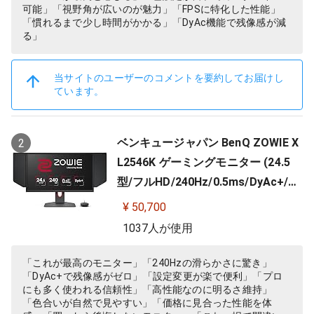
可能」「視野角が広いのが魅力」「FPSに特化した性能」
「慣れるまで少し時間がかかる」「DyAc機能で残像感が減
る」
当サイトのユーザーのコメントを要約してお届けし
ています。
ベンキュージャパン BenQ ZOWIE X
2
L2546K ゲーミングモニター (24.5
型/フルHD/240Hz/0.5ms/DyAc+/小
さめ台座/新筐体デザイン/新OSDメ
¥ 50,700
ニュー/新型液晶パネル採用)
1037人が使用
「これが最高のモニター」「240Hzの滑らかさに驚き」
「DyAc+で残像感がゼロ」「設定変更が楽で便利」「プロ
にも多く使われる信頼性」「高性能なのに明るさ維持」
「色合いが自然で見やすい」「価格に見合った性能を体