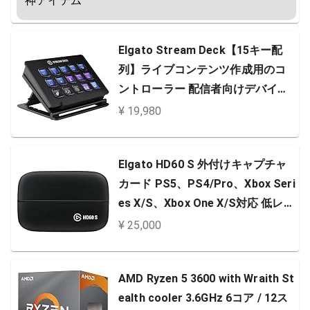
神アイテム
Elgato Stream Deck【15キー配
列】ライブコンテンツ作成用のコ
ントローラー 配信者向けデバイス
OBS/Streamlabs/Twitch/YouTub
¥ 19,980
e連携(調節可能なスタンド付き)Wi
ndows 10/macOS(10.13とそれ以
Elgato HD60 S 外付けキャプチャ
降)対応
カード PS5、PS4/Pro、Xbox Seri
es X/S、Xbox One X/S対応 低レイ
テンシー 1080p/60fps ライブ配信/
¥ 25,000
録画用 OBS/Twitch/YouTube 連携
PC/Mac対応
AMD Ryzen 5 3600 with Wraith St
ealth cooler 3.6GHz 6コア / 12ス