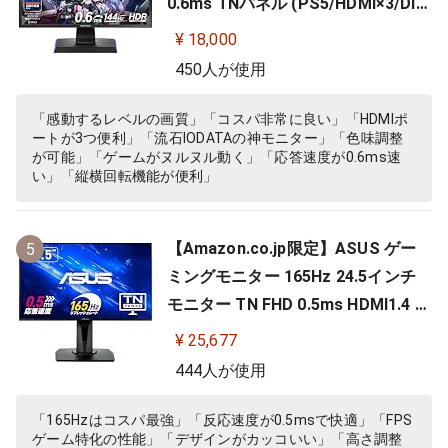
0.6ms TNパネル (PS5/HDMI×3/Dis
playPort/スピーカー付/高さ調整/縦
¥ 18,000
横回転) EX-LDGC242HTB
450人が使用
「感動するレベルの画質」「コスパ非常に良い」「HDMIポ
ートが3つ便利」「流石IODATAの神モニター」「色味調整
が可能」「ゲームがヌルヌル動く」「応答速度が0.6ms速
い」「縦横回転機能が便利」
【Amazon.co.jp限定】ASUS ゲー
5
ミングモニター 165Hz 24.5インチ
モニター TN FHD 0.5ms HDMI1.4 Di
splayPort1.2 DVI-D スピーカー 高
¥ 25,677
さ調整 縦横回転 VG258QR-J
444人が使用
「165Hzはコスパ最強」「反応速度が0.5msで快適」「FPS
ゲーム特化の性能」「デザインがカッコいい」「高さ調整