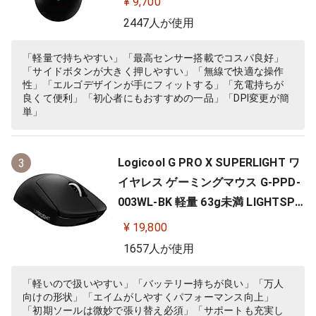
¥ 9,700
応 ゲーミング マウス 充電式 無線 P
2447人が使用
C windows mac ブラック G703 国
内正規品 【 ファイナルファンタジ
「軽量で持ちやすい」「最高センサー搭載でコスパ良好」
「サイドボタンが大きく押しやすい」「無線で快適な操作
ー XIV 推奨モデル 】
性」「エルゴデザインが手にフィットする」「充電持ちが
良くて便利」「初心者にもおすすめの一品」「DPI変更が簡
単」
Logicool G PRO X SUPERLIGHT ワ
3
イヤレス ゲーミングマウス G-PPD-
003WL-BK 軽量 63g未満 LIGHTSPE
ED HERO 25Kセンサー POWERPLA
¥ 19,800
Y 無線 充電 対応 ゲーミング マウス
1657人が使用
ブラック PC windows 国内正規品
「軽いので扱いやすい」「バッテリー持ちが良い」「万人
向けの形状」「エイムがしやすくパフォーマンス向上」
「初期ソールは微妙で張り替え必須」「サポートも充実し