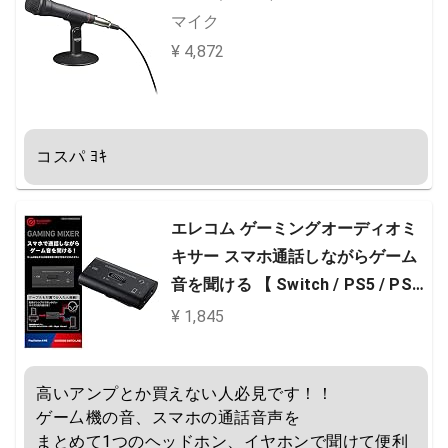
マイク
¥ 4,872
コスパ ﾖｷ
エレコム ゲーミングオーディオミ
キサー スマホ通話しながらゲーム
音を聞ける 【 Switch / PS5 / PS4
】 デジタルミキサー HSAD-GM30
¥ 1,845
MBK
高いアンプとか買えない人必見です！！

ゲー厶機の音、スマホの通話音声を

まとめて1つのヘッドホン、イヤホンで聞けて便利