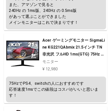
また、アマゾンで見ると

240Hz の 1ms版、240Hz の 0.5ms版

があって選ぶことができました

メインモニターはこれで決まりです！
Acer ゲーミングモニター SigmaLi
ne KG221QAbmix 21.5インチ TN
非光沢 フルHD 1ms(GTG) 75Hz Fr
eeSync HDMI スピーカー内蔵 VES
モニター
Aマウント対応 チルト フリッカー
¥ 12,980
レス ブルーライト軽減
75HzでPS4、switchの人におすすめです

応答速度1msでこの値段はコスパがいいと思いま
す！