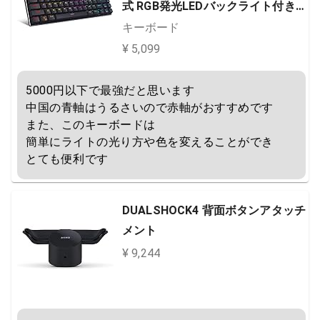
式 RGB発光LEDバックライト付き
USB有線高速反応 防水 ゲーム用 パ
キーボード
ソコン (赤軸，ブラック)
¥ 5,099
5000円以下で最強だと思います

中国の青軸はうるさいので赤軸がおすすめです

また、このキーボードは

簡単にライトの光り方や色を変えることができ

とても便利です
DUALSHOCK4 背面ボタンアタッチ
メント
¥ 9,244