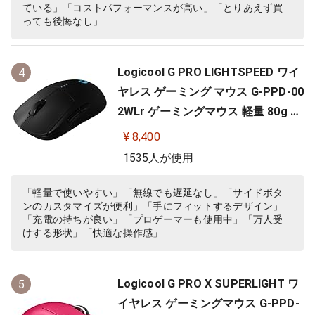
ている」「コストパフォーマンスが高い」「とりあえず買
っても後悔なし」
Logicool G PRO LIGHTSPEED ワイ
4
ヤレス ゲーミング マウス G-PPD-00
2WLr ゲーミングマウス 軽量 80g H
ERO 25Kセンサー 充電 POWERPLA
¥ 8,400
Y 対応 ゲーム 充電 無線 左右対称 FP
1535人が使用
S PC windows mac ブラック 国内
正規品
「軽量で使いやすい」「無線でも遅延なし」「サイドボタ
ンのカスタマイズが便利」「手にフィットするデザイン」
「充電の持ちが良い」「プロゲーマーも使用中」「万人受
けする形状」「快適な操作感」
Logicool G PRO X SUPERLIGHT ワ
5
イヤレス ゲーミングマウス G-PPD-