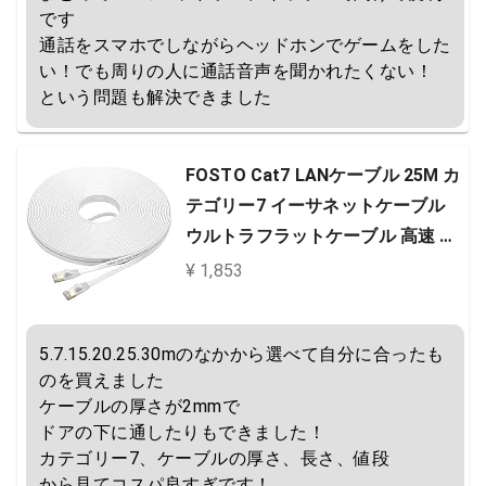
です

通話をスマホでしながらヘッドホンでゲームをした
い！でも周りの人に通話音声を聞かれたくない！

という問題も解決できました
FOSTO Cat7 LANケーブル 25M カ
テゴリー7 イーサネットケーブル
ウルトラフラットケーブル 高速 ST
P 金メッ 爪折れ防止 RJ45コネクタ
¥ 1,853
ギガビット10Gbps/600MHz 業務
用 屋外用
5.7.15.20.25.30mのなかから選べて自分に合ったも
のを買えました

ケーブルの厚さが2mmで

ドアの下に通したりもできました！

カテゴリー7、ケーブルの厚さ、長さ、値段

から見てコスパ良すぎです！