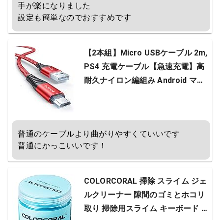
手が楽になりました

設定も簡単なのでおすすめです
【2本組】Micro USBケーブル 2m,
PS4 充電ケーブル【急速充電】高
耐久ナイロン編組み Android マイ
クロusb 充電ケーブル, Xperia PS4
Pro/PS4/PS3/Galaxy Huawei およ
び他の機器に適用可能
普通のケーブルより曲がりやすくていいです

普通にかっこいいです！
COLORCORAL 掃除 スライム ジェ
ルクリーナー 隙間のゴミとホコリ
取り 掃除用スライム キーボード P