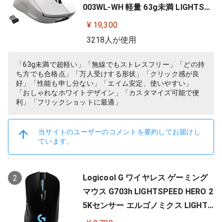
003WL-WH 軽量 63g未満 LIGHTSP
EED HERO 25Kセンサー POWERPLA
¥ 19,300
Y 無線 充電 対応 ゲーミング マウス
3218人が使用
ホワイト PC windows 国内正規品
「63g未満で超軽い」「無線でもストレスフリー」「どの持
ち方でも合格点」「万人受けする形状」「クリック感が良
好」「性能も申し分ない」「エイム安定、使いやすい」
「おしゃれなホワイトデザイン」「カスタマイズ可能で便
利」「フリックショットに最適」
当サイトのユーザーのコメントを要約してお届けし
ています。
Logicool G ワイヤレス ゲーミング
2
マウス G703h LIGHTSPEED HERO 2
5Kセンサー エルゴノミクス LIGHTS
YNC RGB POWERPLAY 無線 充電 対