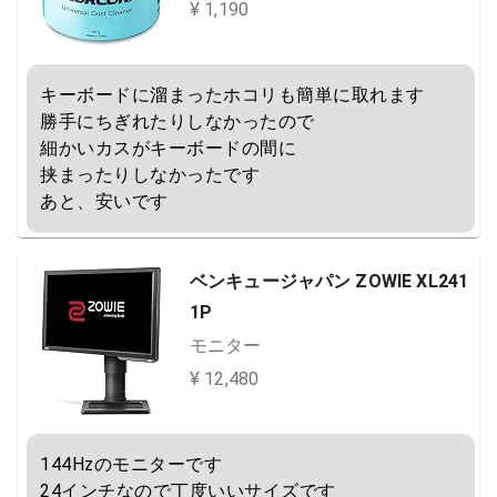
C 車内掃除 繰り返し使える 粘着ク
¥ 1,190
リーナー 多用途 柔らかい 160g 藍
キーボードに溜まったホコリも簡単に取れます

勝手にちぎれたりしなかったので

細かいカスがキーボードの間に

挟まったりしなかったです

あと、安いです
ベンキュージャパン ZOWIE XL241
1P
モニター
¥ 12,480
144Hzのモニターです

24インチなので丁度いいサイズです
