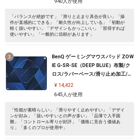
940人が使用
「バランスが絶妙です」「滑りと止まり具合が良い」「操
作が直感的にできる」「耐久性が向上している」「初動が
軽く扱いやすい」「デザインもかっこいい」「習得すれば
使いやすい」「一般的に信頼があります」
BenQ ゲーミングマウスパッド ZOW
3
IE G-SR-SE（DEEP BLUE）布製/ク
ロス/ラバーベース/滑り止め加工/10
0%フルフラット/3.5ｍｍ
¥ 14,422
645人が使用
「性能が素晴らしい」「滑りやすく止めやすい」「デザイ
ンが好み」「扱いやすいとの声が多い」「品薄で入手困
難」「コントロール寄りが好評」「価格に見合う価値あ
り」「多くのプロが使用中」