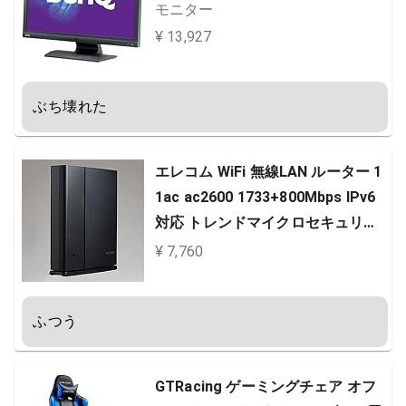
モニター
¥ 13,927
ぶち壊れた
エレコム WiFi 無線LAN ルーター 1
1ac ac2600 1733+800Mbps IPv6
対応 トレンドマイクロセキュリテ
ィ 3階建/4LDK デュアルバンド WR
¥ 7,760
C-2533GST2
ふつう
GTRacing ゲーミングチェア オフ