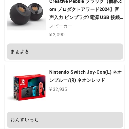
Creative Pebble ブラック【価格.c
om プロダクトアワード2024】音
声入力 ピンプラグ/電源 USB 接続 /
45度 上向きスピーカー 低音パッシ
スピーカー
ブラジエーター 搭載 ピーク出力8.8
¥ 2,090
W/総合4.4W RMS PC スピーカー S
P-PBL-BK
まぁよき
Nintendo Switch Joy-Con(L) ネオ
ンブルー/(R) ネオンレッド
¥ 32,935
おんすいっち