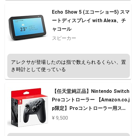
Echo Show 5 (エコーショー5) スマ
ートディスプレイ with Alexa、チ
ャコール
スピーカー
アレクサが登場したのは指で数えられるくらい、置
き時計として使っている
【任天堂純正品】Nintendo Switch
Proコントローラー 【Amazon.co.j
p限定】Proコントローラー用ステ
ィックパッド 付
¥ 9,500