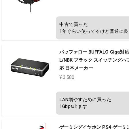
中古で買った

1年ぐらい使ってるけど普通に良
バッファロー BUFFALO Giga対
L/NBK ブラック スイッチング
応 日本メーカー
¥ 3,580
LAN増やすために買った

1Gbps出ます
ゲーミングイヤホン PS4 ゲーミ