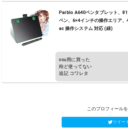
Parblo A640ペンタブレッ
ペン、6×4インチの操作エリア、4
ac 操作システム 対応 (緑)
osu用に買った

殆ど使ってない

追記 コワレタ
このプロフィールを
ツイー