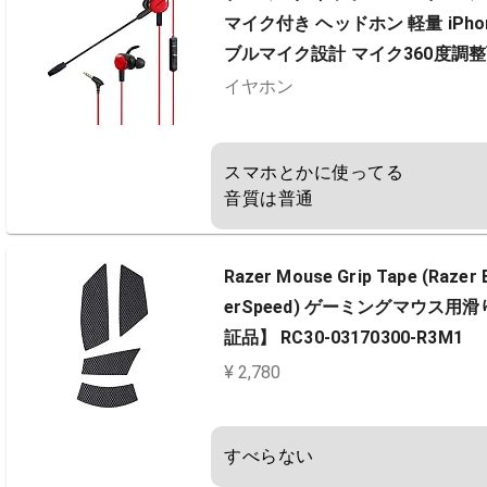
マイク付き ヘッドホン 軽量 iPhon
ブルマイク設計 マイク360度調整可能
4 PC Pubgモバイル 荒野行…
イヤホン
スマホとかに使ってる

音質は普通
Razer Mouse Grip Tape (Razer Ba
erSpeed) ゲーミングマウス
証品】 RC30-03170300-R3M1
¥ 2,780
すべらない