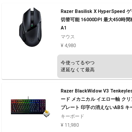
Razer Basilisk X HyperSpe
切替可能 16000DPI 最大450時
A1
マウス
¥ 4,980
今使ってるやつ

遅延なくて最高
Razer BlackWidow V3 Tenk
ード メカニカル イエロー軸 クリア
プレート 印字の消えないABS 
RZ03-03491800-R3M1
キーボード
¥ 11,980