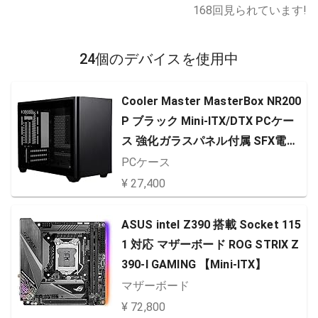
168
回見られています!
24個のデバイスを使用中
Cooler Master MasterBox NR200
P ブラック Mini-ITX/DTX PCケー
ス 強化ガラスパネル付属 SFX電源
対応 CS7902 MCB-NR200P-KGNN-
PCケース
S00
¥ 27,400
ASUS intel Z390 搭載 Socket 115
1 対応 マザーボード ROG STRIX Z
390-I GAMING 【Mini-ITX】
マザーボード
¥ 72,800