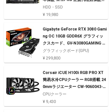
MZ-V6E500B/EC
HDD・SSD
¥ 19,980
Gigabyte GeForce RTX 3080 Gami
ng OC 10GB GDDR6X グラフィッ
クスカード、GV-N3080GAMING O
C-10GD。
グラフィックボード(GPU)
¥ 299,800
Corsair iCUE H100i RGB PRO XT
簡易水冷CPUクーラー RGB搭載 24
0mmラジエーター CW-9060043-W
W FN1378
CPUクーラー
¥ 9,430