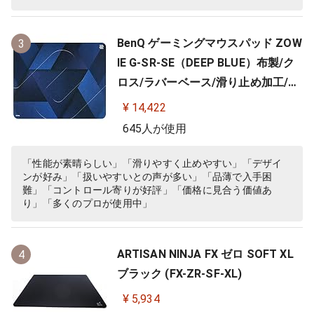
BenQ ゲーミングマウスパッド ZOW
3
IE G-SR-SE（DEEP BLUE）布製/ク
ロス/ラバーベース/滑り止め加工/10
0%フルフラット/3.5ｍｍ
¥ 14,422
645人が使用
「性能が素晴らしい」「滑りやすく止めやすい」「デザイ
ンが好み」「扱いやすいとの声が多い」「品薄で入手困
難」「コントロール寄りが好評」「価格に見合う価値あ
り」「多くのプロが使用中」
ARTISAN NINJA FX ゼロ SOFT XL
4
ブラック (FX-ZR-SF-XL)
¥ 5,934