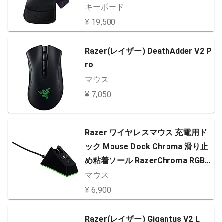
すべてをカスタマイズ可能 【日本
キーボード
正規代理店保証品】 RZ07-031101
¥ 19,500
00-R3M1
Razer(レイザー) DeathAdder V2 P
ro
マウス
¥ 7,050
Razer ワイヤレスマウス 充電用ド
ック Mouse Dock Chroma 滑り止
め粘着ソール RazerChroma RGB
対応 【日本正規代理店保証品】 RC
マウス
30-03050200-R3M1
¥ 6,900
Razer(レイザー) Gigantus V2 L