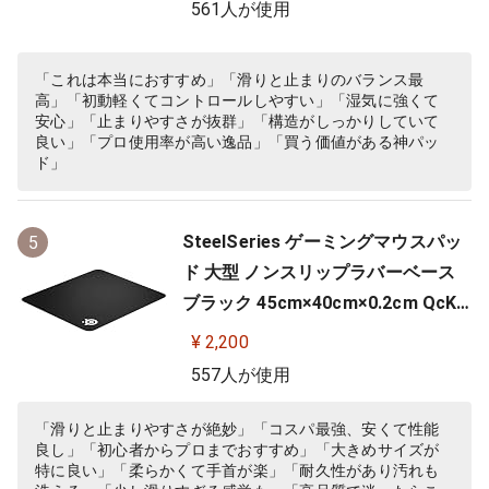
561人が使用
「これは本当におすすめ」「滑りと止まりのバランス最
高」「初動軽くてコントロールしやすい」「湿気に強くて
安心」「止まりやすさが抜群」「構造がしっかりしていて
良い」「プロ使用率が高い逸品」「買う価値がある神パッ
ド」
SteelSeries ゲーミングマウスパッ
5
ド 大型 ノンスリップラバーベース
ブラック 45cm×40cm×0.2cm QcK
+ 63003
¥ 2,200
557人が使用
「滑りと止まりやすさが絶妙」「コスパ最強、安くて性能
良し」「初心者からプロまでおすすめ」「大きめサイズが
特に良い」「柔らかくて手首が楽」「耐久性があり汚れも