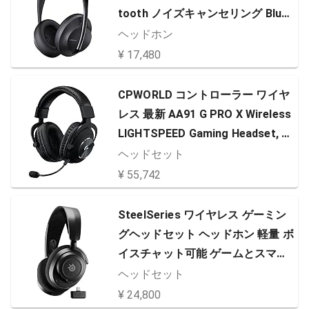
tooth ノイズキャンセリング Bluet
ooth 接続 マイク付 最大20時間 再
ヘッドホン
生 タッチ操作 Amazon Alexa搭載
¥ 17,480
有線対応 トリプルブラック
CPWORLD コントローラー ワイヤ
レス 最新 AA91 G PRO X Wireless
LIGHTSPEED Gaming Headset, Bl
ue VO!CE Mic Filter Tech, 50 mm
ヘッドセット
¥ 55,742
SteelSeries ワイヤレス ゲーミン
グヘッドセット ヘッドホン 軽量 ボ
イスチャット可能 ゲームとスマホ
を同時接続 Arctis Nova 7 無線 密
ヘッドセット
閉型 Switch PC PS5 PS4 対応 AI
¥ 24,800