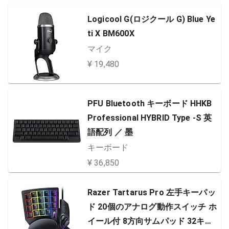
ノイズキャンセリング 空間オーデ
ィオ Hi-Fiサウンド 調整可能 61553
Logicool G(ロジクール G) Blue Ye
ブラック
ti X BM600X
マイク
¥ 19,480
PFU Bluetooth キーボード HHKB
Professional HYBRID Type -S 英
語配列 ／ 墨
キーボード
¥ 36,850
Razer Tartarus Pro 左手キーパッ
ド 20個のアナログ動作スイッチ ホ
イール付 8方向サムパッド 32キー