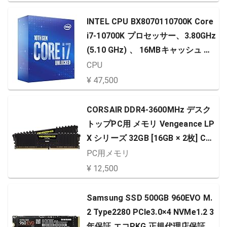
INTEL CPU BX8070110700K Core
i7-10700K プロセッサー、3.80GHz
(5.10 GHz) 、 16MBキャッシュ 、
8コア 日本正規流通商品
CPU
¥ 47,500
CORSAIR DDR4-3600MHz デスク
トップPC用 メモリ Vengeance LP
X シリーズ 32GB [16GB × 2枚] CM
K32GX4M2D3600C18
PC用メモリ
¥ 12,500
Samsung SSD 500GB 960EVO M.
2 Type2280 PCIe3.0×4 NVMe1.2 3
年保証 エコPKG 正規代理店保証品