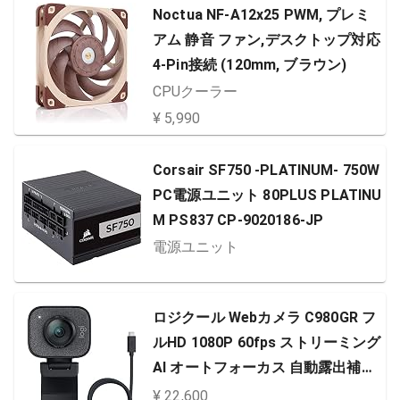
Noctua NF-A12x25 PWM, プレミ
アム 静音 ファン,デスクトップ対応
4-Pin接続 (120mm, ブラウン)
CPUクーラー
¥ 5,990
Corsair SF750 -PLATINUM- 750W
PC電源ユニット 80PLUS PLATINU
M PS837 CP-9020186-JP
電源ユニット
ロジクール Webカメラ C980GR フ
ルHD 1080P 60fps ストリーミング
AI オートフォーカス 自動露出補正
手ブレ USB Type-C ウェブカメラ
¥ 22,600