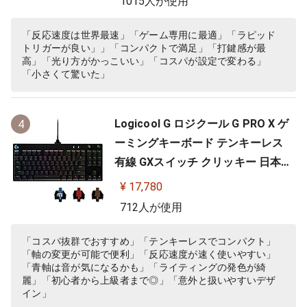
1015人が使用
「反応速度は世界最速」「ゲーム専用に最適」「ラピッド
トリガーが良い」」「コンパクトで満足」「打鍵感が最
高」「光り方がかっこいい」「コスパが設定で変わる」
「小さくて驚いた」
Logicool G ロジクール G PRO X ゲ
4
ーミングキーボード テンキーレス
有線 GXスイッチ クリッキー 日本語
配列 LIGHTSYNC RGB 着脱式ケーブ
¥ 17,780
ル G-PKB-002 国内正規品 【 ファイ
712人が使用
ナルファンタジーXIV 推奨周辺機器
】
「コスパ抜群でおすすめ」「テンキーレスでコンパクト」
「軸の変更が可能で便利」「反応速度が速く使いやすい」
「青軸は音が気になるかも」「ライティングの発色が綺
麗」「初心者から上級者まで◎」「意外と扱いやすいデザ
イン」