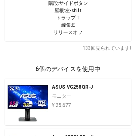
階段:サイドボタン

屋根:左-shift

トラップ:T

編集:E

リリースオフ
133
回見られています!
6個のデバイスを使用中
ASUS VG258QR-J
モニター
¥ 25,677