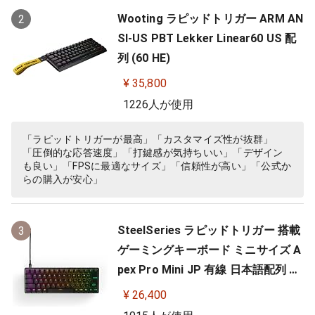
Wooting ラピッドトリガー ARM AN
2
SI-US PBT Lekker Linear60 US 配
列 (60 HE)
¥ 35,800
1226人が使用
「ラピッドトリガーが最高」「カスタマイズ性が抜群」
「圧倒的な応答速度」「打鍵感が気持ちいい」「デザイン
も良い」「FPSに最適なサイズ」「信頼性が高い」「公式か
らの購入が安心」
SteelSeries ラピッドトリガー 搭載
3
ゲーミングキーボード ミニサイズ A
pex Pro Mini JP 有線 日本語配列 O
mniPointスイッチ 2ーinー1アクシ
¥ 26,400
ョンキー 搭載 64825 ブラック