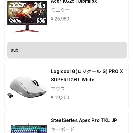
Acer KG251QIbmiipx
モニター
¥ 26,980
sub
Logicool G(ロジクール G) PRO X
SUPERLIGHT White
マウス
¥ 19,300
SteelSeries Apex Pro TKL JP
キーボード