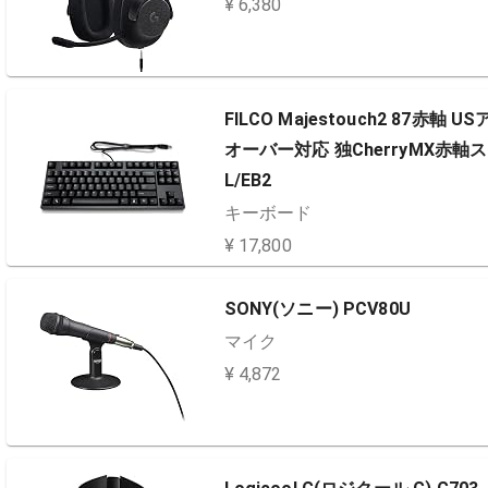
¥ 6,380
FILCO Majestouch2 87赤
オーバー対応 独CherryMX赤軸
L/EB2
キーボード
¥ 17,800
SONY(ソニー) PCV80U
マイク
¥ 4,872