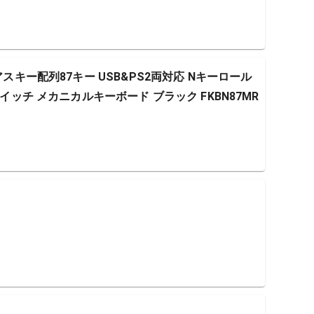
軸 USアスキー配列87キー USB&PS2両対応 Nキーロール
スイッチ メカニカルキーボード ブラック FKBN87MR