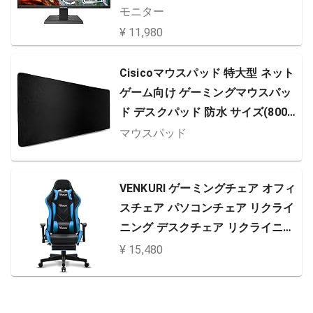
2/DisplayPort/アナログRGB/スピ
モニター
ーカー付/メーカー3年保証/土日サ
¥ 11,980
ポート) EX-LDGC252STB
Cisicoマウスパッド 特大型 ネット
ゲーム向け ゲーミングマウスパッ
ド デスクパッド 防水 サイズ(800×
300x3mm)
マウスパッド
VENKURI ゲーミングチェア オフィ
スチェア パソコンチェア リクライ
ニング デスクチェア リクライニン
グチェア ブラック ブルー
¥ 15,480