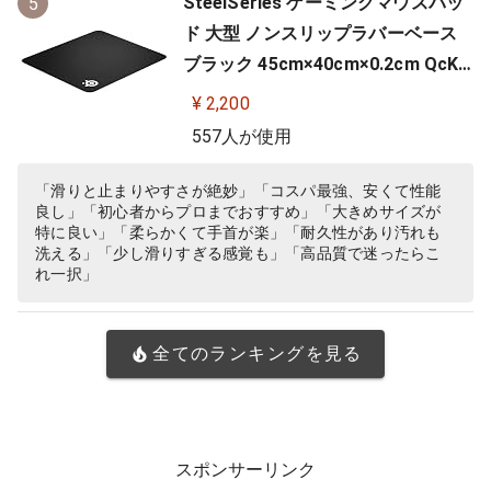
SteelSeries ゲーミングマウスパッ
5
ド 大型 ノンスリップラバーベース
ブラック 45cm×40cm×0.2cm QcK
+ 63003
¥ 2,200
557人が使用
「滑りと止まりやすさが絶妙」「コスパ最強、安くて性能
良し」「初心者からプロまでおすすめ」「大きめサイズが
特に良い」「柔らかくて手首が楽」「耐久性があり汚れも
洗える」「少し滑りすぎる感覚も」「高品質で迷ったらこ
れ一択」
全てのランキングを見る
スポンサーリンク