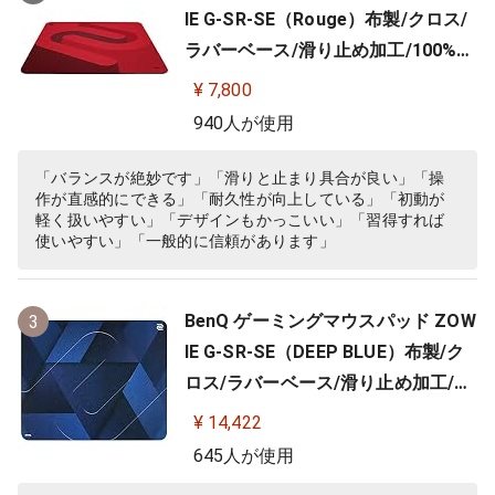
IE G-SR-SE（Rouge）布製/クロス/
ラバーベース/滑り止め加工/100%フ
ルフラット/3.5mm
¥ 7,800
940人が使用
「バランスが絶妙です」「滑りと止まり具合が良い」「操
作が直感的にできる」「耐久性が向上している」「初動が
軽く扱いやすい」「デザインもかっこいい」「習得すれば
使いやすい」「一般的に信頼があります」
BenQ ゲーミングマウスパッド ZOW
3
IE G-SR-SE（DEEP BLUE）布製/ク
ロス/ラバーベース/滑り止め加工/10
0%フルフラット/3.5ｍｍ
¥ 14,422
645人が使用