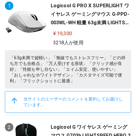
Logicool G PRO X SUPERLIGHT ワ
1
イヤレス ゲーミングマウス G-PPD-
003WL-WH 軽量 63g未満 LIGHTSP
EED HERO 25Kセンサー POWERPLA
¥ 19,300
Y 無線 充電 対応 ゲーミング マウス
3218人が使用
ホワイト PC windows 国内正規品
「63g未満で超軽い」「無線でもストレスフリー」「どの持
ち方でも合格点」「万人受けする形状」「クリック感が良
好」「性能も申し分ない」「エイム安定、使いやすい」
「おしゃれなホワイトデザイン」「カスタマイズ可能で便
利」「フリックショットに最適」
当サイトのユーザーのコメントを要約してお届けし
ています。
Logicool G ワイヤレス ゲーミング
2
マウス G703h LIGHTSPEED HERO 2