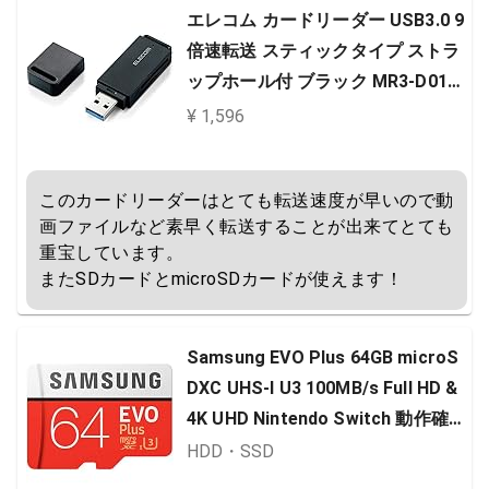
エレコム カードリーダー USB3.0 9
倍速転送 スティックタイプ ストラ
ップホール付 ブラック MR3-D011
BK
¥ 1,596
このカードリーダーはとても転送速度が早いので動
画ファイルなど素早く転送することが出来てとても
重宝しています。

またSDカードとmicroSDカードが使えます！
Samsung EVO Plus 64GB microS
DXC UHS-I U3 100MB/s Full HD &
4K UHD Nintendo Switch 動作確認
済 MB-MC64GA/ECO 国内正規保証
HDD・SSD
品