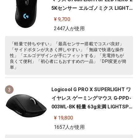
5Kセンサー エルゴノミクス LIGHTS
YNC RGB POWERPLAY 無線 充電 対
¥ 9,700
応 ゲーミング マウス 充電式 無線 P
2447人が使用
C windows mac ブラック G703 国
内正規品 【 ファイナルファンタジ
「軽量で持ちやすい」「最高センサー搭載でコスパ良好」
「サイドボタンが大きく押しやすい」「無線で快適な操作
ー XIV 推奨モデル 】
性」「エルゴデザインが手にフィットする」「充電持ちが
良くて便利」「初心者にもおすすめの一品」「DPI変更が簡
単」
Logicool G PRO X SUPERLIGHT ワ
3
イヤレス ゲーミングマウス G-PPD-
003WL-BK 軽量 63g未満 LIGHTSPE
ED HERO 25Kセンサー POWERPLA
¥ 19,800
Y 無線 充電 対応 ゲーミング マウス
1657人が使用
ブラック PC windows 国内正規品