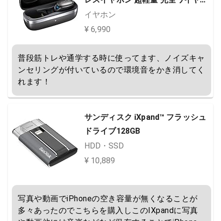
スイヤホン ワイヤレス充電対応 ア
イヤホン
クティブノイズキャンセリング 外
¥ 6,990
音取り込みモード 音量調節可能 左
右分離型 30時間再生 6マイク通話
普段筋トレや通学する時に使ってます、ノイズキャ
テクノロジー IPX5 防水防滴 金属…
ンセリングが付いているので環境音をかき消してく
れます！
サンディスク iXpand™ フラッシュ
ドライブ128GB
HDD・SSD
¥ 10,889
写真や動画でiPhoneの空き容量が無くなることが
多々あったのでこちらを購入しこのIXpandに写真