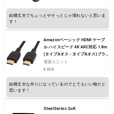
結構丈夫でちょっとやそっとじゃ壊れないと思いま
す！
Amazonベーシック HDMI ケーブ
ル ハイスピード 4K ARC対応 1.8m
(タイプAオス - タイプAオス)ブラ
ック
電源ユニット
¥ 808
結構丈夫な作りになっているのでとてもいい物だと
思います！
SteelSeries QcK