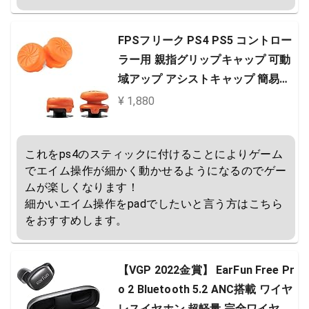
FPSフリーク PS4 PS5 コントロー
ラー用 親指グリップキャップ 可動
域アップ アシストキャップ 簡易パ
ッケージ アシストキャップ ジョイ
¥ 1,880
スティックカバー(2個セット/オレ
ンジ)
これをps4のスティックに付けることによりゲーム
でエイム操作が細かく動かせるようになるのでゲー
ムが楽しくなります！

細かいエイム操作をpadでしたいと言う方はこちら
をおすすめします。
【VGP 2022金賞】 EarFun Free Pr
o 2 Bluetooth 5.2 ANC搭載 ワイヤ
レスイヤホン 超軽量 完全ワイヤレ