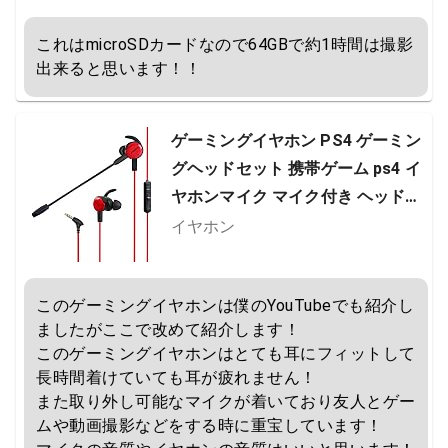
これはmicroSDカードなので64GBで約1時間は撮影
出来ると思います！！
ゲーミングイヤホン PS4 ゲーミン
グヘッドセット 携帯ゲーム ps4 イ
ヤホンマイク マイク付き ヘッドホ
ン 軽量 iPhone カナル型 North Cr
イヤホン
own イヤホーン ゲーム用 ダブルマ
イク設計 マイク360度調整可能 3.5
このゲーミングイヤホンは僕のYouTubeでも紹介し
mmコネクタ付き ノイズ消却 Play
ましたがここで改めて紹介します！

Station 4 PC Pubgモバイル 荒野
このゲーミングイヤホンはとても耳にフィットして
行…
長時間着けていても耳が疲れません！

また取り外し可能なマイクが着いており友人とゲー
ムや動画撮影などをする時に重宝しています！
