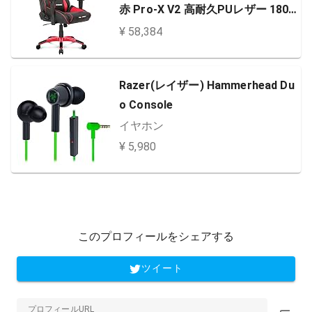
赤 Pro-X V2 高耐久PUレザー 180
度リクライニング 在宅 リモート 5
¥ 58,384
年保証
Razer(レイザー) Hammerhead Du
o Console
イヤホン
¥ 5,980
このプロフィールをシェアする
ツイート
プロフィールURL