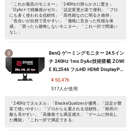
「これが最高のモニター」「240Hzの滑らかさに驚き」
「DyAc+で残像感がゼロ」「設定変更が楽で便利」「プロ
にも多く使われる信頼性」「高性能なのに明るさ維持」
「色合いが自然で見やすい」「価格に見合った性能を体
感」「買ったら後悔しないモニター」「これ一択で間違い
なし」
BenQ ゲーミングモニター 24.5イン
3
チ 240Hz 1ms DyAc技術搭載 ZOWI
E XL2546 フルHD HDMI DisplayPor
t DVI-DL搭載 FPS向き ディスプレイ
¥ 50,476
517人が使用
「240Hzでヌルヌル」「BlackeQualizerが優秀」「設定が豊
富で使いやすい」「プロからも愛される信頼性」「暗所の
敵も見やすい」「高価格でも満足感大」「ゲームに特化し
た機能」「これ一択で満足できる」