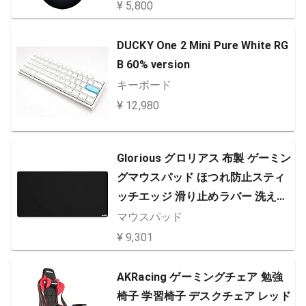
証品】 RZ01-03050200-R3A1
¥ 5,800
DUCKY One 2 Mini Pure White RG
B 60% version
キーボード
¥ 12,980
Glorious グロリアス 布製 ゲーミン
グマウスパッド ほつれ防止スティ
ッチエッジ 滑り止めラバー 洗える
46x91cm 厚さ3mm ゲーミングマ
マウスパッド
ウスパッド 大型 mouse pad国内正
¥ 9,301
規品 (G-XXL)
AKRacing ゲーミングチェア 勉強
椅子 学習椅子 デスクチェア レッド