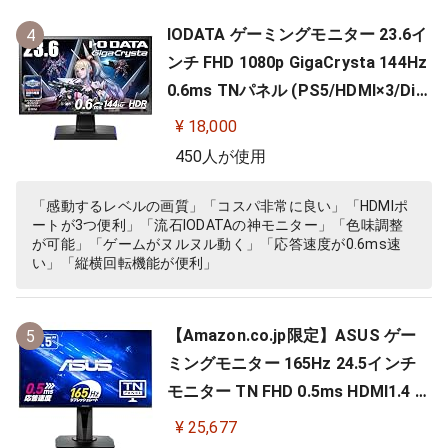
IODATA ゲーミングモニター 23.6イ
4
ンチ FHD 1080p GigaCrysta 144Hz
0.6ms TNパネル (PS5/HDMI×3/Dis
playPort/スピーカー付/高さ調整/縦
¥ 18,000
横回転) EX-LDGC242HTB
450人が使用
「感動するレベルの画質」「コスパ非常に良い」「HDMIポ
ートが3つ便利」「流石IODATAの神モニター」「色味調整
が可能」「ゲームがヌルヌル動く」「応答速度が0.6ms速
い」「縦横回転機能が便利」
【Amazon.co.jp限定】ASUS ゲー
5
ミングモニター 165Hz 24.5インチ
モニター TN FHD 0.5ms HDMI1.4 Di
splayPort1.2 DVI-D スピーカー 高
¥ 25,677
さ調整 縦横回転 VG258QR-J