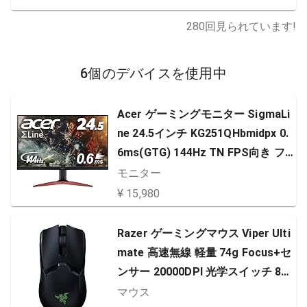
280
回見られています!
6個のデバイスを使用中
Acer ゲーミングモニター SigmaLi
ne 24.5インチ KG251QHbmidpx 0.
6ms(GTG) 144Hz TN FPS向き フ
ルHD FreeSync フレームレス HDM
モニター
I スピーカー内蔵 ブルーライト軽減
¥ 15,980
Razer ゲーミングマウス Viper Ulti
mate 高速無線 軽量 74g Focus+セ
ンサー 20000DPI 光学スイッチ 8ボ
タン Chroma【日本正規代理店保
マウス