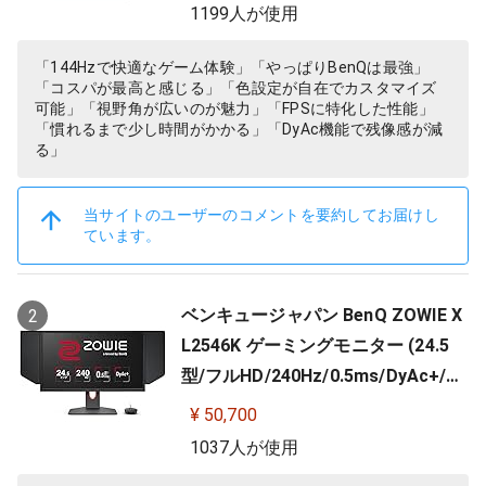
高さ調整)
1199人が使用
「144Hzで快適なゲーム体験」「やっぱりBenQは最強」
「コスパが最高と感じる」「色設定が自在でカスタマイズ
可能」「視野角が広いのが魅力」「FPSに特化した性能」
「慣れるまで少し時間がかかる」「DyAc機能で残像感が減
る」
当サイトのユーザーのコメントを要約してお届けし
ています。
ベンキュージャパン BenQ ZOWIE X
2
L2546K ゲーミングモニター (24.5
型/フルHD/240Hz/0.5ms/DyAc+/小
さめ台座/新筐体デザイン/新OSDメ
¥ 50,700
ニュー/新型液晶パネル採用)
1037人が使用