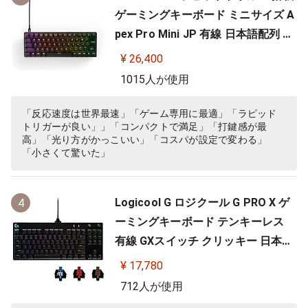
ゲーミングキーボード ミニサイズ A
pex Pro Mini JP 有線 日本語配列 O
mniPointスイッチ 2ーinー1アクシ
¥ 26,400
ョンキー 搭載 64825 ブラック
1015人が使用
「反応速度は世界最速」「ゲーム専用に最適」「ラピッド
トリガーが良い」」「コンパクトで満足」「打鍵感が最
高」「光り方がかっこいい」「コスパが設定で変わる」
「小さくて驚いた」
Logicool G ロジクール G PRO X ゲ
4
ーミングキーボード テンキーレス
有線 GXスイッチ クリッキー 日本語
配列 LIGHTSYNC RGB 着脱式ケーブ
¥ 17,780
ル G-PKB-002 国内正規品 【 ファイ
712人が使用
ナルファンタジーXIV 推奨周辺機器