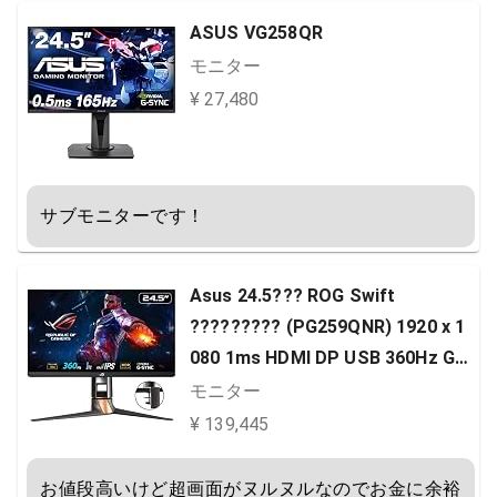
ASUS VG258QR
モニター
¥ 27,480
サブモニターです！
Asus 24.5??? ROG Swift
????????? (PG259QNR) 1920 x 1
080 1ms HDMI DP USB 360Hz G-S
YNC ???????????? VES
モニター
A/???????
¥ 139,445
お値段高いけど超画面がヌルヌルなのでお金に余裕