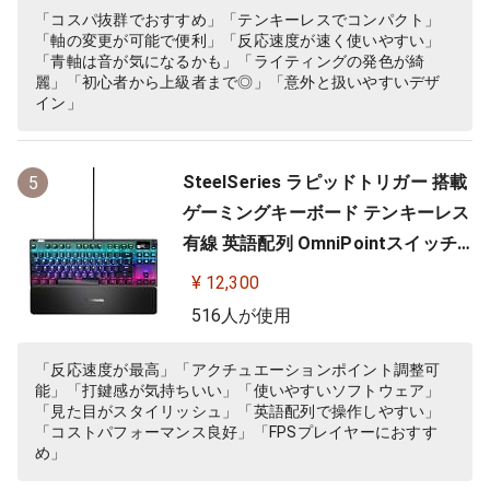
】
「コスパ抜群でおすすめ」「テンキーレスでコンパクト」
「軸の変更が可能で便利」「反応速度が速く使いやすい」
「青軸は音が気になるかも」「ライティングの発色が綺
麗」「初心者から上級者まで◎」「意外と扱いやすいデザ
イン」
SteelSeries ラピッドトリガー 搭載
5
ゲーミングキーボード テンキーレス
有線 英語配列 OmniPointスイッチ
有機ELディスプレイ搭載 Apex Pro
¥ 12,300
TKL US 64734 ブラック
516人が使用
「反応速度が最高」「アクチュエーションポイント調整可
能」「打鍵感が気持ちいい」「使いやすいソフトウェア」
「見た目がスタイリッシュ」「英語配列で操作しやすい」
「コストパフォーマンス良好」「FPSプレイヤーにおすす
め」