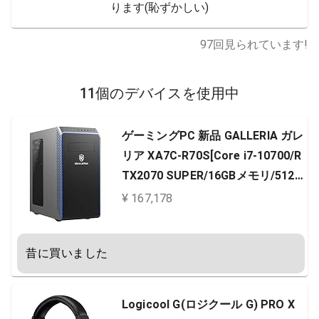
ります(恥ずかしい)
97
回見られています!
11個のデバイスを使用中
ゲーミングPC 新品 GALLERIA ガレ
リア XA7C-R70S[Core i7-10700/R
TX2070 SUPER/16GBメモリ/512G
B SSD/Windows 10 Home]9373-4
¥ 167,178
050
昔に買いました
Logicool G(ロジクール G) PRO X