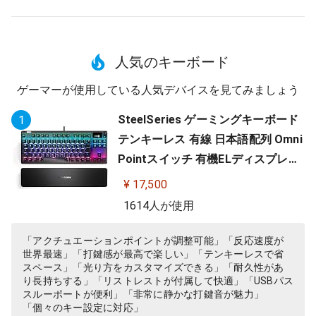
人気のキーボード
ゲーマーが使用している人気デバイスを見てみましょう
SteelSeries ゲーミングキーボード
1
テンキーレス 有線 日本語配列 Omni
Pointスイッチ 有機ELディスプレイ
搭載 Apex Pro TKL JP 64737
¥ 17,500
1614人が使用
「アクチュエーションポイントが調整可能」「反応速度が
世界最速」「打鍵感が最高で楽しい」「テンキーレスで省
スペース」「光り方をカスタマイズできる」「耐久性があ
り長持ちする」「リストレストが付属して快適」「USBパス
スルーポートが便利」「非常に静かな打鍵音が魅力」
「個々のキー設定に対応」