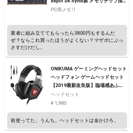
88pin SK hynix製 メモリチップ採
用 KD48GU88C-26N1900
PC用メモリ
業者に組み立ててもらったら3800円もするんだ
ぜ？ならこれ買ったほうがよくない？マザボにぶっ
さすだけだし。
ONIKUMA ゲーミングヘッドセット
ヘッドフォン ゲームヘッドセット
【2019最新改良版】臨場感あふれ
る 軽く・装着感が良い3.5mm U
ヘッドセット
SB接続 RGBライド付き マイク付
¥ 1,980
き PS4 ゲーム用 ノートパソコン i
Phone スマートホン スカイプfps
前使ってた。うんち。ヘッドセットは金かけろ。
対応 ブラック