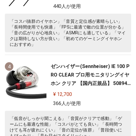
360オーディオ推奨】
440人が使用
「コスパ抜群のイヤホン」「音質と定位感が素晴らしい」
「長時間使用でも快適」「FPSに最適で敵の位置が分かる」
「音の広がりが心地良い」「ASMRにも適している」「マイ
クは期待しない方が良い」「初めてのゲーミングイヤホン
におすすめ」
ゼンハイザー(Sennheiser) IE 100 P
4
RO CLEAR プロ用モニタリングイヤ
ホン クリア 【国内正規品】 508941
カナル型 有線イヤホン
¥ 12,700
366人が使用
「低音がしっかり聞こえる」「音質がクリアで感動」「ゲ
ームにも最適な性能」「コスパがとても良い」「長時間つ
けても耳が疲れにくい」「音の定位が抜群」「普段使いに
もぴったり」「見た目がスタイリッシュ」