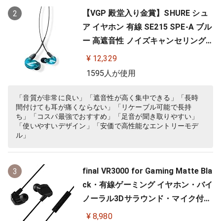
【VGP 殿堂入り金賞】SHURE シュ
2
ア イヤホン 有線 SE215 SPE-A ブル
ー 高遮音性 ノイズキャンセリング
ゲーム ゲーミング スペシャルエデ
¥ 12,329
ィション カナル型 ワイヤレス変換
1595人が使用
可(別売) MMCX リケーブル プロ仕
様 低音強化 配信 音楽 オーディオリ
「音質が非常に良い」「遮音性が高く集中できる」「長時
間付けても耳が痛くならない」「リケーブル可能で長持
スニング レコーディング 録音…
ち」「コスパ最強でおすすめ」「足音が聞き取りやすい」
「使いやすいデザイン」「安価で高性能なエントリーモデ
ル」
final VR3000 for Gaming Matte Bla
3
ck・有線ゲーミング イヤホン・バイ
ノーラル3Dサラウンド・マイク付き
【ゲーム/VR/バイノーラル/ASMR /
¥ 8,980