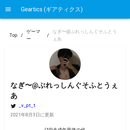
Geartics (ギアティクス)
ゲーマ
なぎ〜@ぶれっしんぐそふとう
Top
/
/
ー
ぇあ
なぎ〜@ぶれっしんぐそふとうぇ
あ
_v_pt_t
2021年8月3日に更新
(19)未成年最後の代