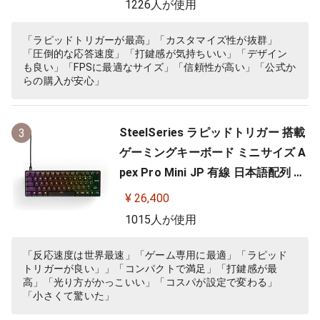
1226人が使用
「ラピッドトリガーが最高」「カスタマイズ性が抜群」
「圧倒的な応答速度」「打鍵感が気持ちいい」「デザイン
も良い」「FPSに最適なサイズ」「信頼性が高い」「公式か
らの購入が安心」
SteelSeries ラピッドトリガー 搭載
3
ゲーミングキーボード ミニサイズ A
pex Pro Mini JP 有線 日本語配列 O
mniPointスイッチ 2ーinー1アクシ
¥ 26,400
ョンキー 搭載 64825 ブラック
1015人が使用
「反応速度は世界最速」「ゲーム専用に最適」「ラピッド
トリガーが良い」」「コンパクトで満足」「打鍵感が最
高」「光り方がかっこいい」「コスパが設定で変わる」
「小さくて驚いた」