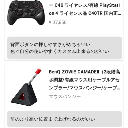
ー C40 ワイヤレス/有線 PlayStati
on 4 ライセンス品 C40TR 国内正
規品
¥ 37,850
背面ボタンの押しやすさがめちゃいい

色々自分の使いやすくカスタム出来るのがいい
BenQ ZOWIE CAMADEⅡ（2段階高
さ調整/有線マウス用ケーブルアセ
ンブラー/マウスバンジー/ケーブル
マネージメント/マウスコードホー
マウスバンジー
ルド）
前のより高い位置まで上げれるのがいい