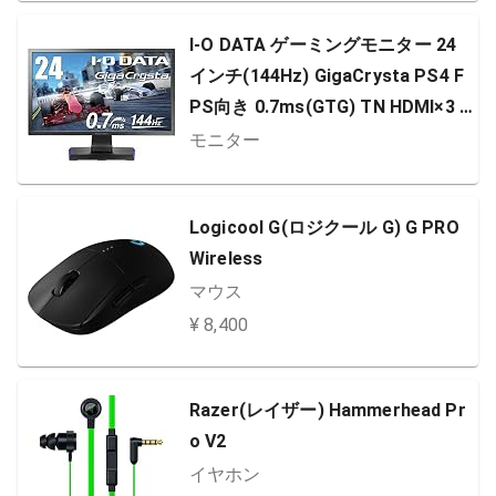
I-O DATA ゲーミングモニター 24
インチ(144Hz) GigaCrysta PS4 F
PS向き 0.7ms(GTG) TN HDMI×3 D
P 高さ調整 回転 EX-LDGC241HTB2
モニター
Logicool G(ロジクール G) G PRO
Wireless
マウス
¥ 8,400
Razer(レイザー) Hammerhead Pr
o V2
イヤホン