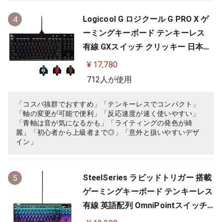
Logicool G ロジクール G PRO X ゲ
4
ーミングキーボード テンキーレス
有線 GXスイッチ クリッキー 日本語
配列 LIGHTSYNC RGB 着脱式ケーブ
¥ 17,780
ル G-PKB-002 国内正規品 【 ファイ
712人が使用
ナルファンタジーXIV 推奨周辺機器
】
「コスパ抜群でおすすめ」「テンキーレスでコンパクト」
「軸の変更が可能で便利」「反応速度が速く使いやすい」
「青軸は音が気になるかも」「ライティングの発色が綺
麗」「初心者から上級者まで◎」「意外と扱いやすいデザ
イン」
SteelSeries ラピッドトリガー 搭載
5
ゲーミングキーボード テンキーレス
有線 英語配列 OmniPointスイッチ
有機ELディスプレイ搭載 Apex Pro