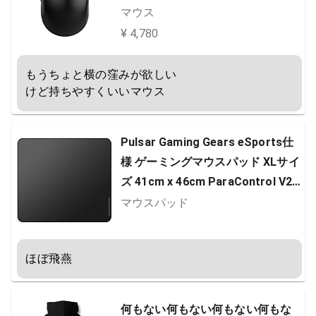
I Optical Sensor PAW3395 TTC G
マウス
old エンコーダー 国内正規品
¥ 4,780
もうちょと横の窪みが欲しい

けど持ちやすくいいマウス
Pulsar Gaming Gears eSports仕
様 ゲーミングマウスパッド XLサイ
ズ 41cm x 46cm ParaControl V2
低摩擦 ハイブリッドタイプ 滑り止
マウスパッド
め 国内正規品 - Black
ほぼ飛燕
何もない何もない何もない何もな