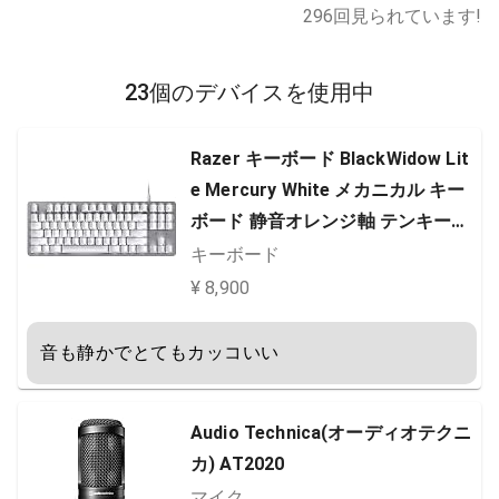
296
回見られています!
23個のデバイスを使用中
Razer キーボード BlackWidow Lit
e Mercury White メカニカル キー
ボード 静音オレンジ軸 テンキーレ
ス 英語US配列 【日本正規代理店保
キーボード
証品】 RZ03-02640700-R3M1
¥ 8,900
音も静かでとてもカッコいい
Audio Technica(オーディオテクニ
カ) AT2020
マイク