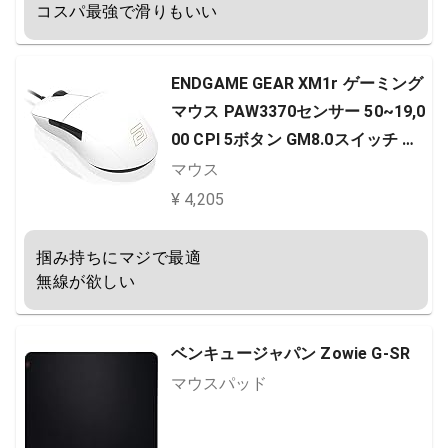
コスパ最強で滑りもいい
ENDGAME GEAR XM1r ゲーミング
マウス PAW3370センサー 50~19,0
00 CPI 5ボタン GM8.0スイッチ ホ
ワイト EGG-XM1R-WHT
マウス
¥ 4,205
掴み持ちにマジで最適

無線が欲しい
ベンキュージャパン Zowie G-SR
マウスパッド