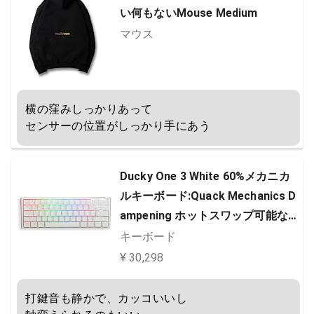
い何もないMouse Medium
マウス
横の窪みしっかりあって

センサーの位置がしっかり手にあう
Ducky One 3 White 60%メカニカ
ルキーボード:Quack Mechanics D
ampening ホットスワップ可能なチ
ェリーサイレントレッドスイッ
キーボード
チ、高密度PBTダブルショットキ
¥ 30,298
ーキャップ、RGB、US、ホワイト
打鍵音も静かで、カッコいいし
