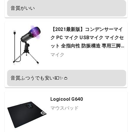
音質がいい
【2021最新版】コンデンサーマイ
ク PC マイク USBマイク マイクセ
ット 全指向性 防振構造 専用三脚
マイクショックマウント マイクス
マイク
タンド 高音質 録音 生放送 YOUTU
BE ゲーム実況 Windows/Mac対応
音質ふつうでも安い💴✨👛
Logicool G640
マウスパッド