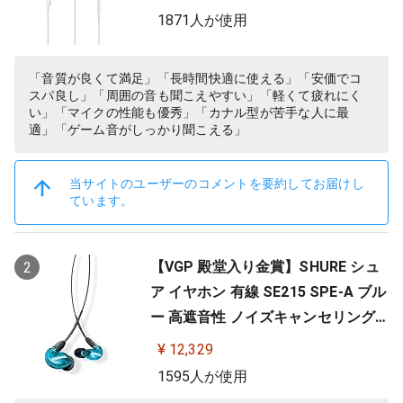
1871人が使用
「音質が良くて満足」「長時間快適に使える」「安価でコ
スパ良し」「周囲の音も聞こえやすい」「軽くて疲れにく
い」「マイクの性能も優秀」「カナル型が苦手な人に最
適」「ゲーム音がしっかり聞こえる」
当サイトのユーザーのコメントを要約してお届けし
ています。
【VGP 殿堂入り金賞】SHURE シュ
2
ア イヤホン 有線 SE215 SPE-A ブル
ー 高遮音性 ノイズキャンセリング
ゲーム ゲーミング スペシャルエデ
¥ 12,329
ィション カナル型 ワイヤレス変換
1595人が使用
可(別売) MMCX リケーブル プロ仕