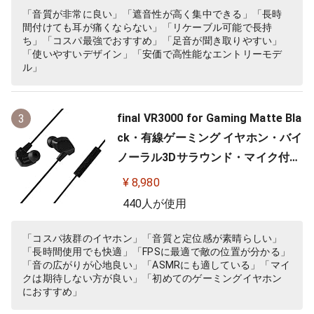
様 低音強化 配信 音楽 オーディオリ
「音質が非常に良い」「遮音性が高く集中できる」「長時
間付けても耳が痛くならない」「リケーブル可能で長持
スニング レコーディング 録音…
ち」「コスパ最強でおすすめ」「足音が聞き取りやすい」
「使いやすいデザイン」「安価で高性能なエントリーモデ
ル」
final VR3000 for Gaming Matte Bla
3
ck・有線ゲーミング イヤホン・バイ
ノーラル3Dサラウンド・マイク付き
【ゲーム/VR/バイノーラル/ASMR /
¥ 8,980
360オーディオ推奨】
440人が使用
「コスパ抜群のイヤホン」「音質と定位感が素晴らしい」
「長時間使用でも快適」「FPSに最適で敵の位置が分かる」
「音の広がりが心地良い」「ASMRにも適している」「マイ
クは期待しない方が良い」「初めてのゲーミングイヤホン
におすすめ」