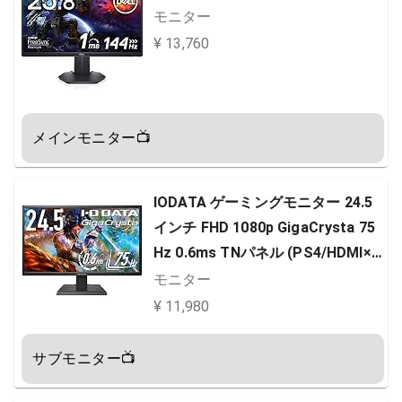
モニター
¥ 13,760
メインモニター📺
IODATA ゲーミングモニター 24.5
インチ FHD 1080p GigaCrysta 75
Hz 0.6ms TNパネル (PS4/HDMI×
2/DisplayPort/アナログRGB/スピ
モニター
ーカー付/メーカー3年保証/土日サ
¥ 11,980
ポート) EX-LDGC252STB
サブモニター📺