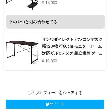
能・A4対応) 頑丈 組立品 ブラック
¥ 14,000
MRPE-1260(BK/SBK) 在宅勤務
下のやつと組み合わせてる
サンワダイレクト パソコンデスク
幅120×奥行60cm モニターアーム
対応 机 PCデスク 組立簡単 ダーク
ブラウン 100-DESKF004BR
¥ 10,800
このプロフィールをシェアする
ツイート