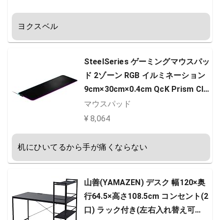
ヨクスベル
SteelSeries ゲーミングマウスパッ
ド 2ゾーン RGB イルミネーション
9cm×30cm×0.4cm QcK Prism Clo
th XL ブラック
マウスパッド
¥ 8,064
机にひいてるから手が痛くならない
山善(YAMAZEN) デスク 幅120×奥
行64.5×高さ108.5cm コンセント(2
口) ラック付き(左右入れ替え可