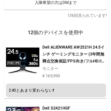
入隊希望の方はDMまで
136
回見られています!
12個のデバイスを使用中
Dell ALIENWARE AW2521H 24.5イ
ンチ ゲーミングモニター (3年間無
輝点交換保証/FPS向き/フルHD/IP
S非光沢/DP・HDMIx2/縦横回転・
モニター
高さ調整/1ms/360Hz/NVIDIA G-S
¥ 169,990
YNC)
240とあまり変わらない❗
Dell S2421HGF