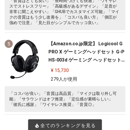
「音質はとても良い」「長時間つけても快適」「ワイヤレ
スでストレスフリー」「高級感があるデザイン」「足音が
ナルファンタジー XIV 推奨モ…
非常に聞こえやすい」「GHUBでカスタマイズ可能」「マイ
クの音質はもう少し改善を」「コスパも良い方」「側圧が
強めで注意」「見た目がシンプルでカッコ良い」
【Amazon.co.jp限定】 Logicool G
5
PRO X ゲーミングヘッドセット G-P
HS-003d ゲーミング ヘッドセット
Dolby 7.1ch サラウンドサウンド 3.5
¥ 15,730
mm 有線 マイク付き Blue VO!CE搭
279人が使用
載 軽量 ヘッドホン ヘッドフォン PS
5 PS4 PC windows ブラック 国内正
「コスパが良い」「音質は高品質」「マイクは取り外し可
能」「サラウンドはオフ推奨」「定位感が素晴らしい」
規品 ※Amazon.co.jp限定 壁…
「彼氏に感謝」「ワイヤレス推奨」「音質◎」
全てのランキングを見る