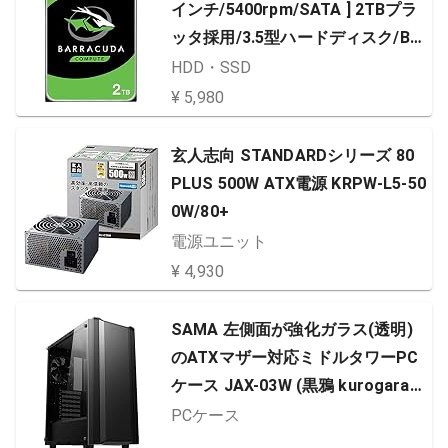
インチ/5400rpm/SATA ] 2TBプラ
ッタ採用/3.5型ハードディスク/Bar
racudaシリーズ
HDD・SSD
¥ 5,980
玄人志向 STANDARDシリーズ 80
PLUS 500W ATX電源 KRPW-L5-50
0W/80+
電源ユニット
¥ 4,930
SAMA 左側面が強化ガラス(透明)
のATXマザー対応ミドルタワーPC
ケース JAX-03W (黒鴉 kurogaras
u)
PCケース