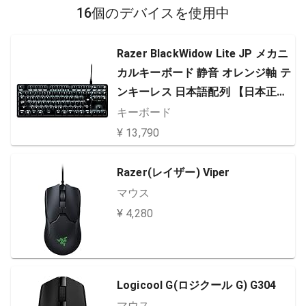
16個のデバイスを使用中
Razer BlackWidow Lite JP メカニ
カルキーボード 静音 オレンジ軸 テ
ンキーレス 日本語配列 【日本正規
代理店保証品】 RZ03-02640700-R
キーボード
3J1
¥ 13,790
Razer(レイザー) Viper
マウス
¥ 4,280
Logicool G(ロジクール G) G304
マウス