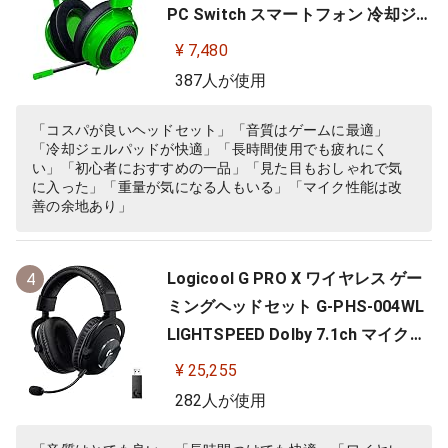
PC Switch スマートフォン 冷却ジェ
ルパッド 【日本正規代理店保証品】
¥ 7,480
RZ04-02830200-R3M
387人が使用
「コスパが良いヘッドセット」「音質はゲームに最適」
「冷却ジェルパッドが快適」「長時間使用でも疲れにく
い」「初心者におすすめの一品」「見た目もおしゃれで気
に入った」「重量が気になる人もいる」「マイク性能は改
善の余地あり」
Logicool G PRO X ワイヤレス ゲー
4
ミングヘッドセット G-PHS-004WL
LIGHTSPEED Dolby 7.1ch マイク付
き 20時間連続使用可能 軽量 充電式
¥ 25,255
PS5 PS4 PC ゲーミング ヘッドセッ
282人が使用
ト ヘッドフォン ヘッドホン G-PHS-
004 ブラック 国内正規品 【 ファイ