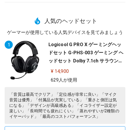
人気のヘッドセット
ゲーマーが使用している人気デバイスを見てみましょう
Logicool G PRO X ゲーミングヘッ
1
ドセット G-PHS-003 ゲーミング ヘ
ッドセット Dolby 7.1ch サラウンド
サウンド 3.5mm 有線 マイク付き Bl
¥ 14,900
ue VO!CE搭載 軽量 PS5 PS4 PC win
629人が使用
dows ヘッドホン ヘッドフォン ブラ
ック 国内正規品 【 ファイナルファ
「音質は最高でクリア」「定位感が非常に良い」「マイク
音質は優秀」「付属品が充実している」「重さと側圧は気
ンタジー XIV 推奨モデル 】
になる」「デザインが高級感ある」「イコライザー設定が
楽しい」「長時間でも疲れにくい」「蒸れやすいが2種類の
イヤーパッド」「最高のコストパフォーマンス」