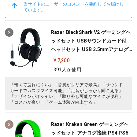
当サイトのユーザーのコメントを要約してお届けし
ています。
Razer BlackShark V2 ゲーミングヘ
2
ッドセット USBサウンドカード付
ヘッドセット USB 3.5mmアナログ
THX 7.1ch 立体音響 特許技術採用チ
¥ 7,200
タンコート50mmドライバー 単一指
391人が使用
向性マイク ノイズキャンセリング
高遮音性イヤーカップ 軽量262g PC
「軽くて疲れにくい」「音質がクリアで最高」「サウンド
カードでカスタマイズ可能」「足音がしっかり聞こえる」
PS4 PS5 Nintendo Switch 【日本…
「デザインがオシャレ」「取り外し可能なマイクが便利」
「コスパが良い」「ゲーム体験が向上する」
Razer Kraken Green ゲーミングヘ
3
ッドセット アナログ接続 PS4 PS5