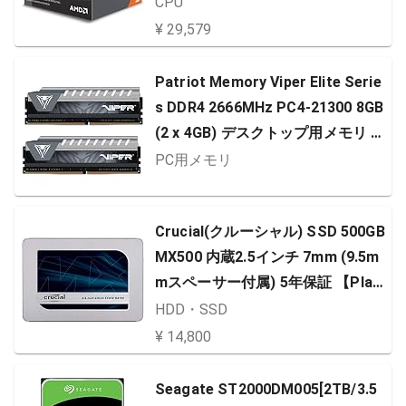
CPU
¥ 29,579
Patriot Memory Viper Elite Serie
s DDR4 2666MHz PC4-21300 8GB
(2 x 4GB) デスクトップ用メモリ P
VE48G266C6KGY
PC用メモリ
Crucial(クルーシャル) SSD 500GB
MX500 内蔵2.5インチ 7mm (9.5m
mスペーサー付属) 5年保証 【Play
Station4 動作確認済】 正規代理店
HDD・SSD
保証品 CT500MX500SSD1/JP
¥ 14,800
Seagate ST2000DM005[2TB/3.5