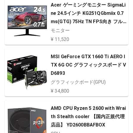
Acer ゲーミングモニター SigmaLi
ク ケーブル 黒い(ブラック)
ne 24.5インチ KG251QGbmiix 0.7
ms(GTG) 75Hz TN FPS向き フルH
D FreeSync フレームレス HDMIx2
モニター
スピーカー内蔵 ブルーライト軽減
¥ 11,520
MSI GeForce GTX 1660 Ti AERO I
TX 6G OC グラフィックスボード V
D6893
グラフィックボード(GPU)
¥ 34,800
AMD CPU Ryzen 5 2600 with Wrai
th Stealth cooler 【国内正規代理
店品】 YD2600BBAFBOX