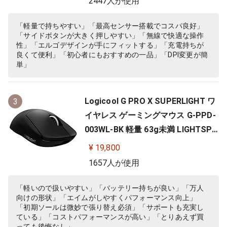
2447人が使用
C windows mac ブラック G703 国
内正規品 【 ファイナルファンタジ
「軽量で持ちやすい」「最高センサー搭載でコスパ良好」
「サイドボタンが大きく押しやすい」「無線で快適な操作
ー XIV 推奨モデル 】
性」「エルゴデザインが手にフィットする」「充電持ちが
良くて便利」「初心者にもおすすめの一品」「DPI変更が簡
単」
Logicool G PRO X SUPERLIGHT ワ
3
イヤレス ゲーミングマウス G-PPD-
003WL-BK 軽量 63g未満 LIGHTSPE
ED HERO 25Kセンサー POWERPLA
¥ 19,800
Y 無線 充電 対応 ゲーミング マウス
1657人が使用
ブラック PC windows 国内正規品
「軽いので扱いやすい」「バッテリー持ちが良い」「万人
向けの形状」「エイムがしやすくパフォーマンス向上」
「初期ソールは微妙で張り替え必須」「サポートも充実し
ている」「コストパフォーマンスが高い」「とりあえず買
っても後悔なし」