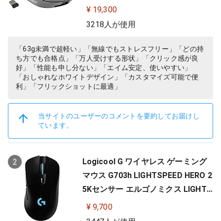
EED HERO 25Kセンサー POWERPLA
¥ 19,300
Y 無線 充電 対応 ゲーミング マウス
3218人が使用
ホワイト PC windows 国内正規品
「63g未満で超軽い」「無線でもストレスフリー」「どの持
ち方でも合格点」「万人受けする形状」「クリック感が良
好」「性能も申し分ない」「エイム安定、使いやすい」
「おしゃれなホワイトデザイン」「カスタマイズ可能で便
利」「フリックショットに最適」
当サイトのユーザーのコメントを要約してお届けし
ています。
Logicool G ワイヤレス ゲーミング
2
マウス G703h LIGHTSPEED HERO 2
5Kセンサー エルゴノミクス LIGHTS
YNC RGB POWERPLAY 無線 充電 対
¥ 9,700
応 ゲーミング マウス 充電式 無線 P