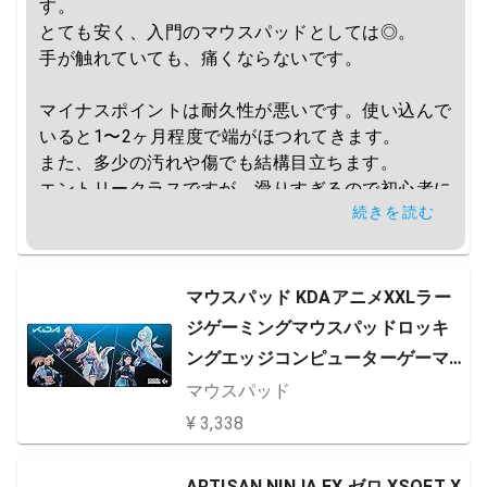
す。

とても安く、入門のマウスパッドとしては◎。

手が触れていても、痛くならないです。

マイナスポイントは耐久性が悪いです。使い込んで
いると1〜2ヶ月程度で端がほつれてきます。

また、多少の汚れや傷でも結構目立ちます。

エントリークラスですが、滑りすぎるので初心者に
続きを読む
はあまりおすすめできないかもです。
マウスパッド KDAアニメXXLラー
ジゲーミングマウスパッドロッキ
ングエッジコンピューターゲーマ
ーラップトップキーボードデスク
マウスパッド
マット900x400x3mm
¥ 3,338
ARTISAN NINJA FX ゼロ XSOFT X