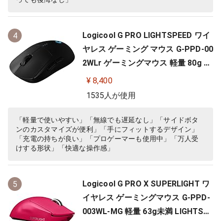
Logicool G PRO LIGHTSPEED ワイ
4
ヤレス ゲーミング マウス G-PPD-00
2WLr ゲーミングマウス 軽量 80g H
ERO 25Kセンサー 充電 POWERPLA
¥ 8,400
Y 対応 ゲーム 充電 無線 左右対称 FP
1535人が使用
S PC windows mac ブラック 国内
正規品
「軽量で使いやすい」「無線でも遅延なし」「サイドボタ
ンのカスタマイズが便利」「手にフィットするデザイン」
「充電の持ちが良い」「プロゲーマーも使用中」「万人受
けする形状」「快適な操作感」
Logicool G PRO X SUPERLIGHT ワ
5
イヤレス ゲーミングマウス G-PPD-
003WL-MG 軽量 63g未満 LIGHTSP