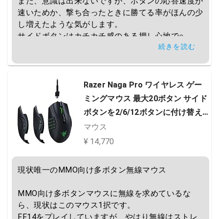
また、意識は出来ないですが、ボタンの応答速度が
速いためか、撃ち合ったときに勝てる率がほんの少
し増えたような気がします。

サイドボタンはカチカチ感のある押し心地で○。

続きを読む
また、サイドのラバーもベタつかないため◎。

オプティカルマウススイッチの改良版が搭載されて
いるため、跳ね返りの弱さも改善されています。
（それでもZowieやLogicoolのマウスのような跳ね
Razer Naga Pro ワイヤレス ゲー
返りはないです。）

ミングマウス 最大20ボタン サイド
ボタンを2/6/12ボタンに付け替え
手の小さい人だと横幅が大きくホールドしづらいこ
可能 高速無線 20000 DPI Focus
マウス
とが大きな欠点です。

+センサー Chromaライティング
あと、値段がかなり高いです…
¥ 14,770
【日本正規代理店保証品】 RZ01-0
3420100-R3A1
現状唯一のMMO向け多ボタン無線マウス

MMO向け多ボタンマウスに無線を求めているな
ら、現状はこのマウス1択です。

FF14をプレイしていますが、やはり無線はストレ