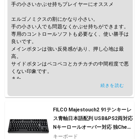
手の小さいかぶせ持ちプレイヤーにオススメ

エルゴノミクスの割にかなり小さい。

手の小さい人でも問題なくかぶせ持ちができます。

専用のコントロールソフトも必要なく、使い勝手は
良いです。

メインボタンは強い反発感があり、押し心地は最
高。

サイドボタンはペコペコとカチカチの中間程度で悪
くない印象です。

また

続きを読む
マイナスポイントはサイドラバーがなく、グリップ
感にかけるところです。かぶせ持ちであればある程
度はごまかせますが、滑りやすいのは確かです。

FILCO Majestouch2 91テンキーレ
他には有線である点、ケーブルが他社と比較して硬
ス青軸日本語配列 USB&PS2両対応
い点が挙げられます。
Nキーロールオーバー対応 独Cherr
y青軸採用メカニカルキーボード ブ
キーボード