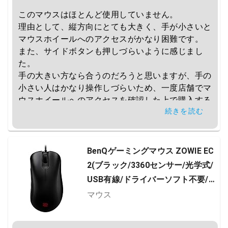
このマウスはほとんど使用していません。

理由として、縦方向にとても大きく、手が小さいと
マウスホイールへのアクセスがかなり困難です。

また、サイドボタンも押しづらいように感じまし
た。

手の大きい方なら合うのだろうと思いますが、手の
小さい人はかなり操作しづらいため、一度店舗でマ
ウスホイールへのアクセスを確認した上で購入する
続きを読む
ことをおすすめいたします。
BenQゲーミングマウス ZOWIE EC
2(ブラック/3360センサー/光学式/
USB有線/ドライバーソフト不要/4
段階DPI/5ボタン/右利き用/90g/中
マウス
サイズ)