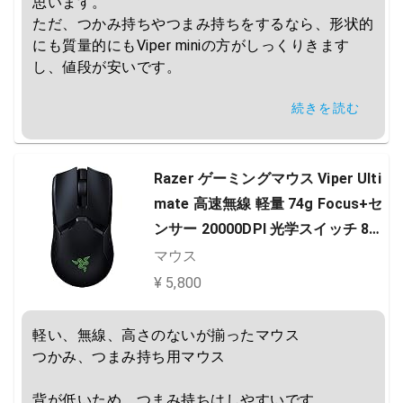
思います。

ただ、つかみ持ちやつまみ持ちをするなら、形状的
にも質量的にもViper miniの方がしっくりきます
し、値段が安いです。

続きを読む
正直、もう一回り大きくしてもよかったのかなと思
う商品です。
Razer ゲーミングマウス Viper Ulti
mate 高速無線 軽量 74g Focus+セ
ンサー 20000DPI 光学スイッチ 8ボ
タン Chroma【日本正規代理店保
マウス
証品】 RZ01-03050200-R3A1
¥ 5,800
軽い、無線、高さのないが揃ったマウス

つかみ、つまみ持ち用マウス

背が低いため、つまみ持ちはしやすいです。
