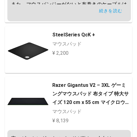
また、マウスバンジーがないと布巻きのケーブルは
続きを読む
痛む点も考慮が必要です。
SteelSeries QcK +
マウスパッド
¥ 2,200
Razer Gigantus V2 – 3XL ゲーミ
ングマウスパッド 布タイプ 特大サ
イズ 120 cm x 55 cm マイクロウェ
ーブクロス 【日本正規代理店保証
マウスパッド
品】 RZ02-03330500-R3M1
¥ 8,139