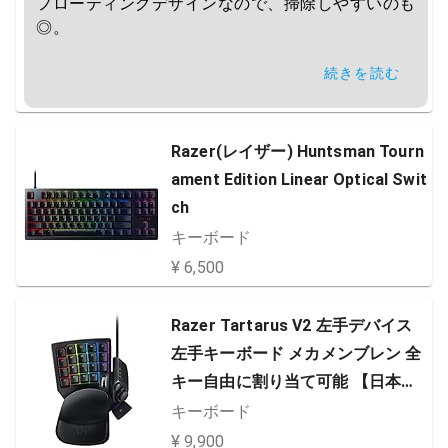
フローティングデザインなので、掃除しやすいのも
◎。

続きを読む
マイナスポイントとして、線の取り回しが悪い点で
す。キーボード正面の右側に線が配置されていて、
割と線が硬いのでデスクにスペース的な余裕がない
とストレスになる可能性があります。
Razer(レイザー) Huntsman Tourn
ament Edition Linear Optical Swit
ch
キーボード
¥ 6,500
Razer Tartarus V2 左手デバイス
左手キーボード メカメンブレン 全
キー自由に割り当て可能 【日本正
規代理店保証品】 ファイナルファ
キーボード
ンタジーXIV 推奨デバイス
¥ 9,900