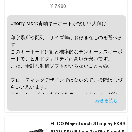
ラック FKBN91MC/JB2
¥ 7,980
Cherry MXの青軸キーボードが欲しい人向け

印字場所や配列、サイズ等はお好きなものを選べま
す。

このキーボードは割と標準的なテンキーレスキーボ
ードで、ビルドクオリティは高いが安いです。

また、余計な制御ソフトがいらないことも◎。

フローティングデザインではないので、掃除はしづ
らいと思います。

また、ロープロでもないため、リストレストがない
続きを読む
と手が小さい人だと疲れてくると思います。
FILCO Majestouch Stingray FKBS
91XMSS/NB Low Profile Speed S