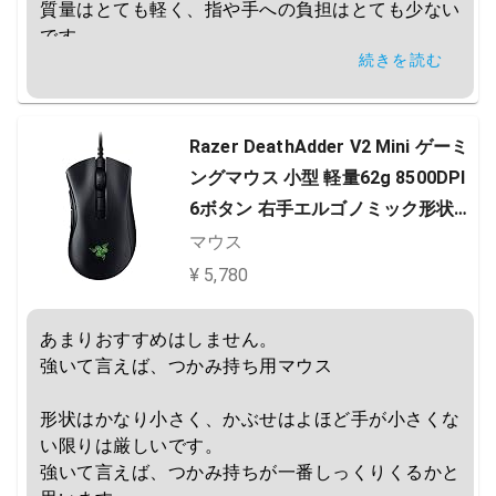
質量はとても軽く、指や手への負担はとても少ない
です。

続きを読む
その他、ボタンの反応速度はかなり早い点、値段が
安い点が挙げられます。

マイナスポイントはサイドボタンが誤爆しやすい点
Razer DeathAdder V2 Mini ゲーミ
です。

ングマウス 小型 軽量62g 8500DPI
また、形状がかなり小さいのでかぶせ持ちは不向き
6ボタン 右手エルゴノミック形状
です。
光学スイッチ 柔らかい布巻ケーブ
マウス
ル Chroma RGB 対応 【日本正規代
¥ 5,780
理店保証品】 RZ01-03340100-R3
M1
あまりおすすめはしません。

強いて言えば、つかみ持ち用マウス

形状はかなり小さく、かぶせはよほど手が小さくな
い限りは厳しいです。

強いて言えば、つかみ持ちが一番しっくりくるかと