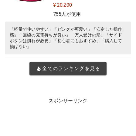
EED HERO 25Kセンサー POWERPLA
¥ 20,200
Y 無線 充電 対応 ゲーミング マウス
755人が使用
マゼンタ ピンク PC windows 国内
正規品
「軽量で使いやすい」「ピンクが可愛い」「安定した操作
感」「無線の充電持ちが良い」「万人受けの形」「サイド
ボタンは慣れが必要」「初心者にもおすすめ」「購入して
損はない」
全てのランキングを見る
スポンサーリンク