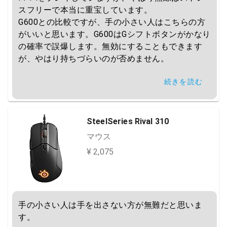
スフリーで本当に重宝しています。

G600との比較ですが、手の小さい人はこちらの方
がいいと思います。G600はGシフトボタンがかなり
の確率で誤爆します。無効にすることもできます
が、やはり持ちづらいのが否めません。

続きを読む
マイナスポイントはやはりサイズと重量です。

かなり重量級かつ大型サイズなこともあり、手が小
さいと慣れるまでホールド感が薄く、頼りなく感じ
るかもしれません。

SteelSeries Rival 310
しかし、基本的にはMMO向け多ボタンマウスはど
マウス
の製品も多かれ少なかれ似通った特徴なので、この
¥ 2,075
製品だけ特別悪い訳ではありません。

また、上記のデメリットから手の小さい人はこの製
品でシューティングゲーム等をすることはおすすめ
できません。本当にホールドが安定しません。
手の小さい人は手を出さない方が無難だと思いま
す。
