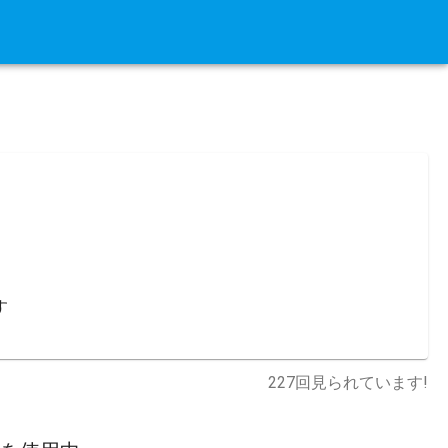


227
回見られています!