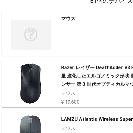
61個のデバイ
マウス
Razer レイザー DeathAdder
量 進化したエルゴノミック形状 最高
ンサー 第 3 世代オプティカルマウスス
リー連続使用が可能 デスア…
マウス
¥ 19,600
LAMZU Atlantis Wireless Su
マウス