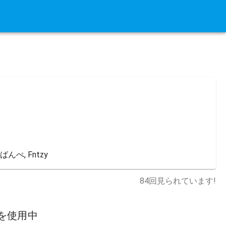
r ばんぺ, Fntzy
84
回見られています!
を使用中