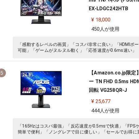
EX-LDGC242HTB
¥ 18,000
450人が使用
「感動するレベルの画質」「コスパ非常に良い」「HDMIポー
可能」「ゲームがヌルヌル動く」「応答速度が0.6ms速い
【Amazon.co.jp限
5
ー TN FHD 0.5ms H
回転 VG258QR-J
¥ 25,677
444人が使用
「165Hzはコスパ最強」「反応速度が0.5msで快適」「F
簡単で便利」「ノングレアで目に優しい」「セールでお得に