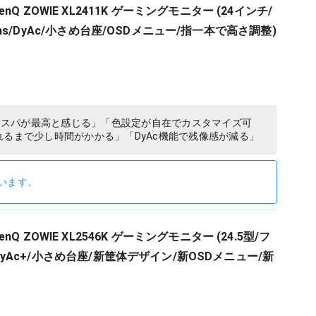
Q ZOWIE XL2411K ゲーミングモニター (24インチ/
Hz/1ms/DyAc/小さめ台座/OSDメニュー/指一本で高さ調整)
「コスパが最高と感じる」「色設定が自在でカスタマイズ可
れるまで少し時間がかかる」「DyAc機能で残像感が減る」
います。
Q ZOWIE XL2546K ゲーミングモニター (24.5型/フ
ms/DyAc+/小さめ台座/新筐体デザイン/新OSDメニュー/新