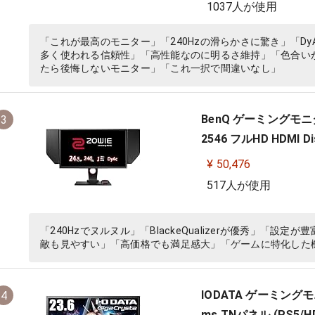
1037人が使用
「これが最高のモニター」「240Hzの滑らかさに驚き」「D
多く使われる信頼性」「高性能なのに明るさ維持」「色合い
たら後悔しないモニター」「これ一択で間違いなし」
BenQ ゲーミングモニター
3
2546 フルHD HDMI 
¥ 50,476
517人が使用
「240Hzでヌルヌル」「BlackeQualizerが優秀」「
敵も見やすい」「高価格でも満足感大」「ゲームに特化した
IODATA ゲーミングモニター
4
ms TNパネル (PS5/