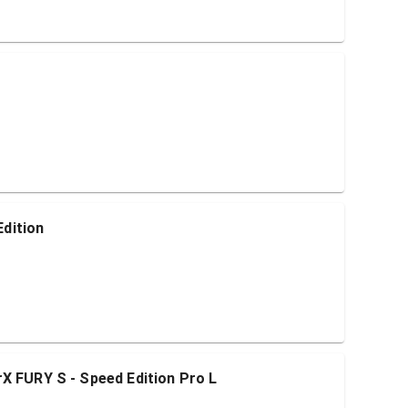
dition
RY S - Speed Edition Pro L