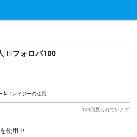
住人🧘‍♂️フォロバ100
🥳 #レイジーの住民
143
回見られています!
スを使用中