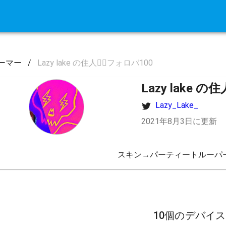
ーマー
/
Lazy lake の住人🧘‍♂️フォロバ100
Lazy lake の
Lazy_Lake_
2021年8月3日に更新
スキン→パーティートルーパー
10個のデバイ