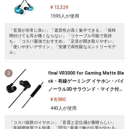
ゲーム ゲーミング スペシャルエデ
¥ 12,329
ィション カナル型 ワイヤレス変換
1595人が使用
可(別売) MMCX リケーブル プロ仕
様 低音強化 配信 音楽 オーディオリ
「音質が非常に良い」「遮音性が高く集中できる」「長時
間付けても耳が痛くならない」「リケーブル可能で長持
スニング レコーディング 録音…
ち」「コスパ最強でおすすめ」「足音が聞き取りやすい」
「使いやすいデザイン」「安価で高性能なエントリーモデ
ル」
final VR3000 for Gaming Matte Bla
3
ck・有線ゲーミング イヤホン・バイ
ノーラル3Dサラウンド・マイク付き
【ゲーム/VR/バイノーラル/ASMR /
¥ 8,980
360オーディオ推奨】
440人が使用
「コスパ抜群のイヤホン」「音質と定位感が素晴らしい」
「長時間使用でも快適」「FPSに最適で敵の位置が分かる」