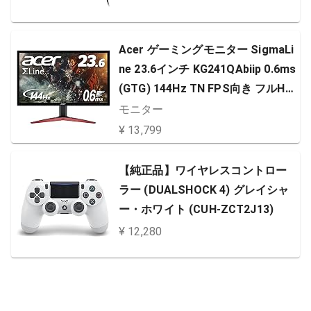
Acer ゲーミングモニター SigmaLi
ne 23.6インチ KG241QAbiip 0.6ms
(GTG) 144Hz TN FPS向き フルHD
FreeSync HDMIx2 ブルーライト軽
モニター
減
¥ 13,799
【純正品】ワイヤレスコントロー
ラー (DUALSHOCK 4) グレイシャ
ー・ホワイト (CUH-ZCT2J13)
¥ 12,280