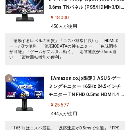
0.6ms TNパネル (PS5/HDMI×3/Dis
playPort/スピーカー付/高さ調整/縦
¥ 18,000
横回転) EX-LDGC242HTB
450人が使用
「感動するレベルの画質」「コスパ非常に良い」「HDMIポ
ートが3つ便利」「流石IODATAの神モニター」「色味調整
が可能」「ゲームがヌルヌル動く」「応答速度が0.6ms速
い」「縦横回転機能が便利」
【Amazon.co.jp限定】ASUS ゲー
5
ミングモニター 165Hz 24.5インチ
モニター TN FHD 0.5ms HDMI1.4 Di
splayPort1.2 DVI-D スピーカー 高
¥ 25,677
さ調整 縦横回転 VG258QR-J
444人が使用
「165Hzはコスパ最強」「反応速度が0.5msで快適」「FPS