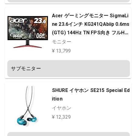
Acer ゲーミングモニター SigmaLi
ne 23.6インチ KG241QAbiip 0.6ms
(GTG) 144Hz TN FPS向き フルHD
FreeSync HDMIx2 ブルーライト軽
モニター
減
¥ 13,799
サブモニター
SHURE イヤホン SE215 Special Ed
ition
イヤホン
¥ 12,329