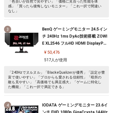
「色合いが自然で見やすい」「価格に見合った性能を体
感」「買ったら後悔しないモニター」「これ一択で間違い
なし」
BenQ ゲーミングモニター 24.5イン
3
チ 240Hz 1ms DyAc技術搭載 ZOWI
E XL2546 フルHD HDMI DisplayPor
t DVI-DL搭載 FPS向き ディスプレイ
¥ 50,476
517人が使用
「240Hzでヌルヌル」「BlackeQualizerが優秀」「設定が豊
富で使いやすい」「プロからも愛される信頼性」「暗所の
敵も見やすい」「高価格でも満足感大」「ゲームに特化し
た機能」「これ一択で満足できる」
IODATA ゲーミングモニター 23.6イ
4
ンチ FHD 1080p GigaCrysta 144Hz