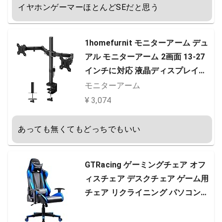
イヤホンゲーマーほとんどSEだと思う
1homefurnit モニターアーム デュ
アル モニターアーム 2画面 13-27
インチに対応 液晶ディスプレイア
ームVESA:75x75mmまた100x100
モニターアーム
mm フルモーション調整 モニター
¥ 3,074
あーむ アーム2画面 グロメット式
＆クランプ式 耐荷重10Kg（各アー
あっても無くてもどっちでもいい
ム） 黒 適格請求書発行可
GTRacing ゲーミングチェア オフ
ィスチェア デスクチェア ゲーム用
チェア リクライニング パソコンチ
ェア ハイバック ヘッドレスト ラン
バーサポート ひじ掛け付き 高さ調