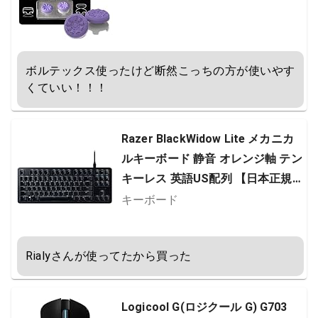
humbsticks | 1 High-Rise, 1 Mid-R
ise | Purple [並行輸入品]
ボルテックス使ったけど断然こっちの方が使いやす
くていい！！！
Razer BlackWidow Lite メカニカ
ルキーボード 静音 オレンジ軸 テン
キーレス 英語US配列 【日本正規代
理店保証品】 RZ03-02640100-R3
キーボード
M1
Rialyさんが使ってたから買った
Logicool G(ロジクール G) G703