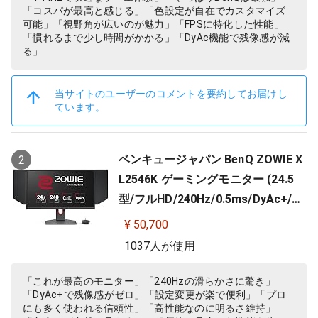
「コスパが最高と感じる」「色設定が自在でカスタマイズ
可能」「視野角が広いのが魅力」「FPSに特化した性能」
「慣れるまで少し時間がかかる」「DyAc機能で残像感が減
る」
当サイトのユーザーのコメントを要約してお届けし
ています。
ベンキュージャパン BenQ ZOWIE X
2
L2546K ゲーミングモニター (24.5
型/フルHD/240Hz/0.5ms/DyAc+/小
さめ台座/新筐体デザイン/新OSDメ
¥ 50,700
ニュー/新型液晶パネル採用)
1037人が使用
「これが最高のモニター」「240Hzの滑らかさに驚き」
「DyAc+で残像感がゼロ」「設定変更が楽で便利」「プロ
にも多く使われる信頼性」「高性能なのに明るさ維持」