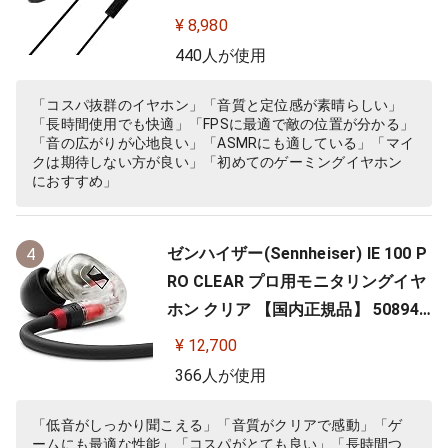
【ゲーム/VR/バイノーラル/ASMR /
¥ 8,980
360オーディオ推奨】
440人が使用
「コスパ抜群のイヤホン」「音質と定位感が素晴らしい」
「長時間使用でも快適」「FPSに最適で敵の位置が分かる」
「音の広がりが心地良い」「ASMRにも適している」「マイ
クは期待しない方が良い」「初めてのゲーミングイヤホン
におすすめ」
ゼンハイザー(Sennheiser) IE 100 P
4
RO CLEAR プロ用モニタリングイヤ
ホン クリア 【国内正規品】 508941
カナル型 有線イヤホン
¥ 12,700
366人が使用
「低音がしっかり聞こえる」「音質がクリアで感動」「ゲ
ームにも最適な性能」「コスパがとても良い」「長時間つ