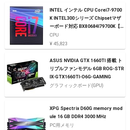
INTEL インテル CPU Corei7-9700
K INTEL300シリーズ Chipsetマザ
ーボード対応 BX80684I79700K【B
OX】【日本正規流通品】
CPU
¥ 45,823
ASUS NVIDIA GTX 1660TI 搭載 ト
リプルファンモデル 6GB ROG-STR
IX-GTX1660TI-O6G-GAMING
グラフィックボード(GPU)
XPG Spectrix D60G memory mod
ule 16 GB DDR4 3000 MHz
PC用メモリ