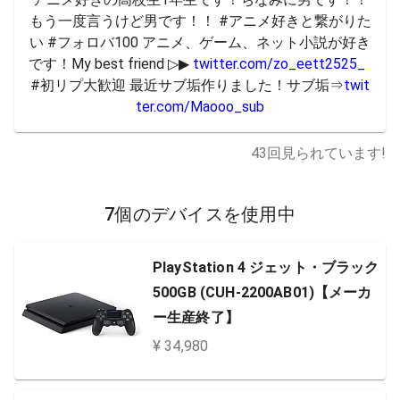
もう一度言うけど男です！！ #アニメ好きと繋がりた
い #フォロバ100 アニメ、ゲーム、ネット小説が好き
です！My best friend ▷▶︎ 
twitter.com/zo_eett2525_
#初リプ大歓迎 最近サブ垢作りました！サブ垢⇒
twit
ter.com/Maooo_sub
43
回見られています!
7個のデバイスを使用中
PlayStation 4 ジェット・ブラック
500GB (CUH-2200AB01)【メーカ
ー生産終了】
¥ 34,980