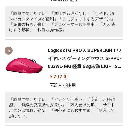
S PC windows mac ブラック 国内
正規品
「軽量で使いやすい」「無線でも遅延なし」「サイドボタ
ンのカスタマイズが便利」「手にフィットするデザイン」
「充電の持ちが良い」「プロゲーマーも使用中」「万人受
けする形状」「快適な操作感」
Logicool G PRO X SUPERLIGHT ワ
5
イヤレス ゲーミングマウス G-PPD-
003WL-MG 軽量 63g未満 LIGHTSP
EED HERO 25Kセンサー POWERPLA
¥ 20,200
Y 無線 充電 対応 ゲーミング マウス
755人が使用
マゼンタ ピンク PC windows 国内
正規品
「軽量で使いやすい」「ピンクが可愛い」「安定した操作
感」「無線の充電持ちが良い」「万人受けの形」「サイド
ボタンは慣れが必要」「初心者にもおすすめ」「購入して
損はない」