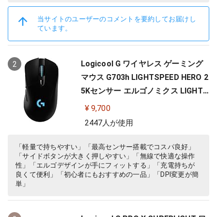
当サイトのユーザーのコメントを要約してお届けし
ています。
Logicool G ワイヤレス ゲーミング
2
マウス G703h LIGHTSPEED HERO 2
5Kセンサー エルゴノミクス LIGHTS
YNC RGB POWERPLAY 無線 充電 対
¥ 9,700
応 ゲーミング マウス 充電式 無線 P
2447人が使用
C windows mac ブラック G703 国
内正規品 【 ファイナルファンタジ
「軽量で持ちやすい」「最高センサー搭載でコスパ良好」
「サイドボタンが大きく押しやすい」「無線で快適な操作
ー XIV 推奨モデル 】
性」「エルゴデザインが手にフィットする」「充電持ちが
良くて便利」「初心者にもおすすめの一品」「DPI変更が簡
単」