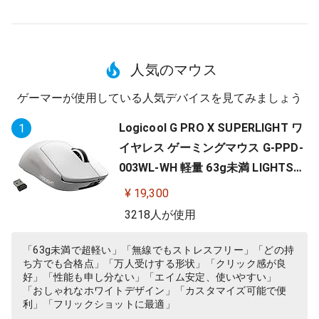
人気のマウス
ゲーマーが使用している人気デバイスを見てみましょう
Logicool G PRO X SUPERLIGHT ワ
1
イヤレス ゲーミングマウス G-PPD-
003WL-WH 軽量 63g未満 LIGHTSP
EED HERO 25Kセンサー POWERPLA
¥ 19,300
Y 無線 充電 対応 ゲーミング マウス
3218人が使用
ホワイト PC windows 国内正規品
「63g未満で超軽い」「無線でもストレスフリー」「どの持
ち方でも合格点」「万人受けする形状」「クリック感が良
好」「性能も申し分ない」「エイム安定、使いやすい」
「おしゃれなホワイトデザイン」「カスタマイズ可能で便
利」「フリックショットに最適」