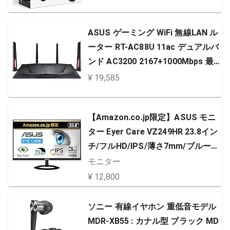
ASUS ゲーミング WiFi 無線LAN ル
ーター RT-AC88U 11ac デュアルバ
ンド AC3200 2167+1000Mbps 最
大21台 4LDK 3階建 PS4 / Wii U 対
¥ 19,585
応
【Amazon.co.jp限定】ASUS モニ
ター Eyer Care VZ249HR 23.8イン
チ/フルHD/IPS/薄さ7mm/ブルーラ
イト軽減/フリッカーフリー/HDMI
モニター
D-sub/スピーカー/3年保証
¥ 12,800
ソニー 有線イヤホン 重低音モデル
MDR-XB55 : カナル型 ブラック MD