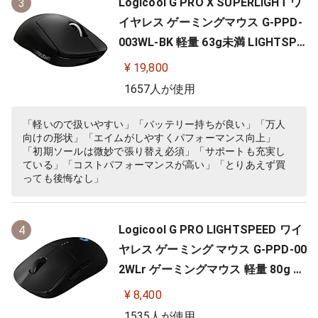
Logicool G PRO X SUPERLIGHT ワ
3
イヤレス ゲーミングマウス G-PPD-
003WL-BK 軽量 63g未満 LIGHTSPE
ED HERO 25Kセンサー POWERPLA
¥ 19,800
Y 無線 充電 対応 ゲーミング マウス
1657人が使用
ブラック PC windows 国内正規品
「軽いので扱いやすい」「バッテリー持ちが良い」「万人
向けの形状」「エイムがしやすくパフォーマンス向上」
「初期ソールは微妙で張り替え必須」「サポートも充実し
ている」「コストパフォーマンスが高い」「とりあえず買
っても後悔なし」
Logicool G PRO LIGHTSPEED ワイ
4
ヤレス ゲーミング マウス G-PPD-00
2WLr ゲーミングマウス 軽量 80g H
ERO 25Kセンサー 充電 POWERPLA
¥ 8,400
Y 対応 ゲーム 充電 無線 左右対称 FP
1535人が使用