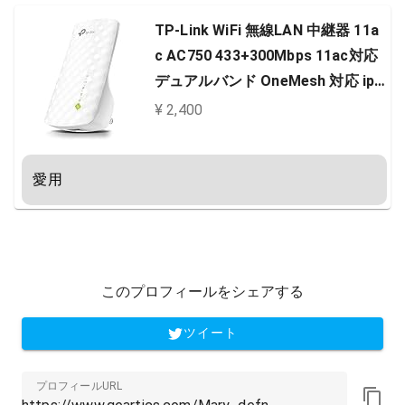
TP-Link WiFi 無線LAN 中継器 11a
c AC750 433+300Mbps 11ac対応
デュアルバンド OneMesh 対応 iph
one13, Android 対応 メーカー保証
¥ 2,400
3年 RE200
愛用
このプロフィールをシェアする
ツイート
プロフィールURL