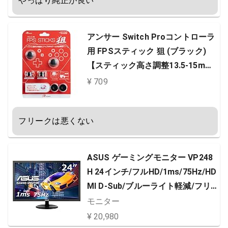
やっぱり純正が良い
アンサー Switch Proコントローラ
用 FPSスティック 狙 (ブラック)
【スティック高さ調整13.5-15mm/
直径17.5-19mm/アシストリング10
¥ 709
個付き/エイム精度アップ/指の滑り
止め/SwitchLite対応】
フリークは悪くない
ASUS ゲーミングモニター VP248
H 24インチ/フルHD/1ms/75Hz/HD
MI D-Sub/ブルーライト軽減/フリ
ッカーフリー/VESA対応/スピーカ
モニター
ー/3年保証
¥ 20,980