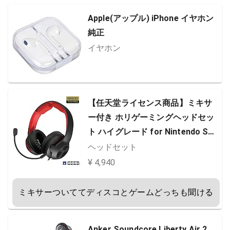
Apple(アップル) iPhone イヤホン
純正
イヤホン
【任天堂ライセンス商品】ミキサ
ー付き ホリゲーミングヘッドセッ
ト ハイグレード for Nintendo Swi
tch レッド【Nintendo Switch Onli
ヘッドセット
ne ボイスチャット対応】
¥ 4,940
ミキサーついててディスコとゲームどっちも聞ける
Anker Soundcore Liberty Air 2