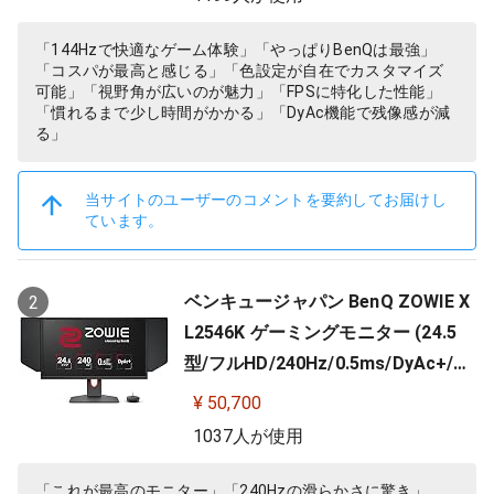
「144Hzで快適なゲーム体験」「やっぱりBenQは最強」
「コスパが最高と感じる」「色設定が自在でカスタマイズ
可能」「視野角が広いのが魅力」「FPSに特化した性能」
「慣れるまで少し時間がかかる」「DyAc機能で残像感が減
る」
当サイトのユーザーのコメントを要約してお届けし
ています。
ベンキュージャパン BenQ ZOWIE X
2
L2546K ゲーミングモニター (24.5
型/フルHD/240Hz/0.5ms/DyAc+/小
さめ台座/新筐体デザイン/新OSDメ
¥ 50,700
ニュー/新型液晶パネル採用)
1037人が使用
「これが最高のモニター」「240Hzの滑らかさに驚き」