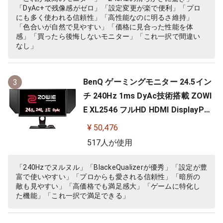
「DyAc+で残像感がゼロ」「設定変更が楽で便利」「プロ
にも多く使われる信頼性」「高性能なのに明るさ維持」
「色合いが自然で見やすい」「価格に見合った性能を体
感」「買ったら後悔しないモニター」「これ一択で間違い
なし」
BenQ ゲーミングモニター 24.5イン
3
チ 240Hz 1ms DyAc技術搭載 ZOWI
E XL2546 フルHD HDMI DisplayPor
t DVI-DL搭載 FPS向き ディスプレイ
¥ 50,476
517人が使用
「240Hzでヌルヌル」「BlackeQualizerが優秀」「設定が豊
富で使いやすい」「プロからも愛される信頼性」「暗所の
敵も見やすい」「高価格でも満足感大」「ゲームに特化し
た機能」「これ一択で満足できる」