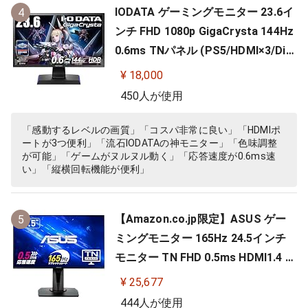
IODATA ゲーミングモニター 23.6イ
4
ンチ FHD 1080p GigaCrysta 144Hz
0.6ms TNパネル (PS5/HDMI×3/Dis
playPort/スピーカー付/高さ調整/縦
¥ 18,000
横回転) EX-LDGC242HTB
450人が使用
「感動するレベルの画質」「コスパ非常に良い」「HDMIポ
ートが3つ便利」「流石IODATAの神モニター」「色味調整
が可能」「ゲームがヌルヌル動く」「応答速度が0.6ms速
い」「縦横回転機能が便利」
【Amazon.co.jp限定】ASUS ゲー
5
ミングモニター 165Hz 24.5インチ
モニター TN FHD 0.5ms HDMI1.4 Di
splayPort1.2 DVI-D スピーカー 高
¥ 25,677
さ調整 縦横回転 VG258QR-J
444人が使用