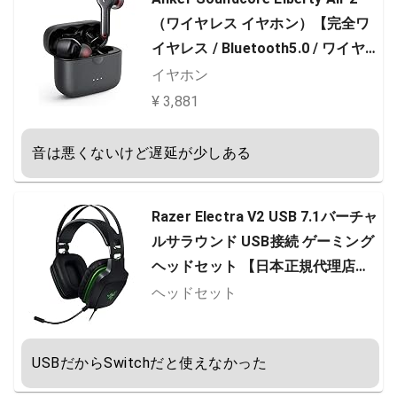
（ワイヤレス イヤホン）【完全ワ
イヤレス / Bluetooth5.0 / ワイヤレ
ス充電対応 / IPX5防水規格 / 最大2
イヤホン
8時間音楽再生 / HearID機能/Qualc
¥ 3,881
omm aptX™ / cVc8.0ノイズキャン
セリング / PSE技術基準適合】ブラ
音は悪くないけど遅延が少しある
ック
Razer Electra V2 USB 7.1バーチャ
ルサラウンド USB接続 ゲーミング
ヘッドセット 【日本正規代理店保
証品】 RZ04-02220100-R3M1
ヘッドセット
USBだからSwitchだと使えなかった