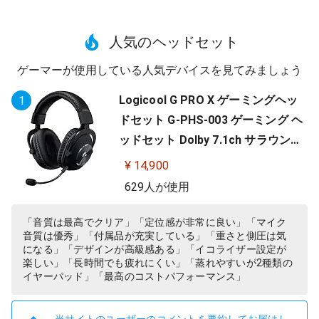
人気のヘッドセット
ゲーマーが使用している人気デバイスを見てみましょう
Logicool G PRO X ゲーミングヘッ
1
ドセット G-PHS-003 ゲーミング ヘ
ッドセット Dolby 7.1ch サラウンド
サウンド 3.5mm 有線 マイク付き Bl
¥ 14,900
ue VO!CE搭載 軽量 PS5 PS4 PC win
629人が使用
dows ヘッドホン ヘッドフォン ブラ
ック 国内正規品 【 ファイナルファ
「音質は最高でクリア」「定位感が非常に良い」「マイク
音質は優秀」「付属品が充実している」「重さと側圧は気
ンタジー XIV 推奨モデル 】
になる」「デザインが高級感ある」「イコライザー設定が
楽しい」「長時間でも疲れにくい」「蒸れやすいが2種類の
イヤーパッド」「最高のコストパフォーマンス」