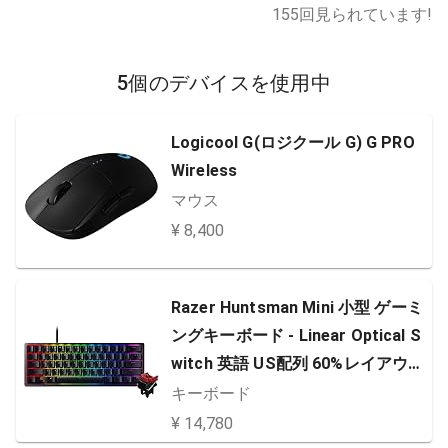
155
回見られています!
5個のデバイスを使用中
Logicool G(ロジクール G) G PRO
Wireless
マウス
¥ 8,400
Razer Huntsman Mini 小型 ゲーミ
ングキーボード - Linear Optical S
witch 英語 US配列 60%レイアウト
光学スイッチ 超高速1.2mm作動 リ
キーボード
ニア触感 静音 Chroma RGB 【日本
¥ 14,780
正規代理店保証品】 RZ03-033902