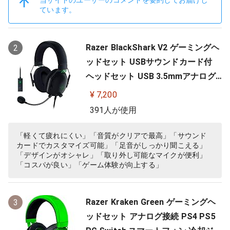
当サイトのユーザーのコメントを要約してお届けし
ています。
Razer BlackShark V2 ゲーミングヘ
2
ッドセット USBサウンドカード付
ヘッドセット USB 3.5mmアナログ
THX 7.1ch 立体音響 特許技術採用チ
¥ 7,200
タンコート50mmドライバー 単一指
391人が使用
向性マイク ノイズキャンセリング
高遮音性イヤーカップ 軽量262g PC
「軽くて疲れにくい」「音質がクリアで最高」「サウンド
カードでカスタマイズ可能」「足音がしっかり聞こえる」
PS4 PS5 Nintendo Switch 【日本…
「デザインがオシャレ」「取り外し可能なマイクが便利」
「コスパが良い」「ゲーム体験が向上する」
Razer Kraken Green ゲーミングヘ
3
ッドセット アナログ接続 PS4 PS5