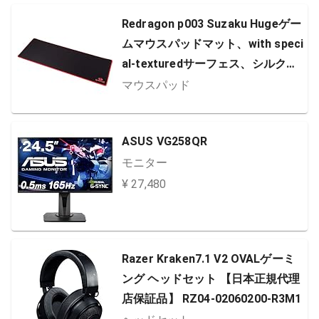
00-R3M1
Redragon p003 Suzaku Hugeゲー
ムマウスパッドマット、with speci
al-texturedサーフェス、シルク滑
らかな、滑り止めつき、防水サー
マウスパッド
フェス、ステッチエッジ、31.50 X
11.81 X 0.12インチ
ASUS VG258QR
モニター
¥ 27,480
Razer Kraken7.1 V2 OVALゲーミ
ング ヘッドセット 【日本正規代理
店保証品】 RZ04-02060200-R3M1