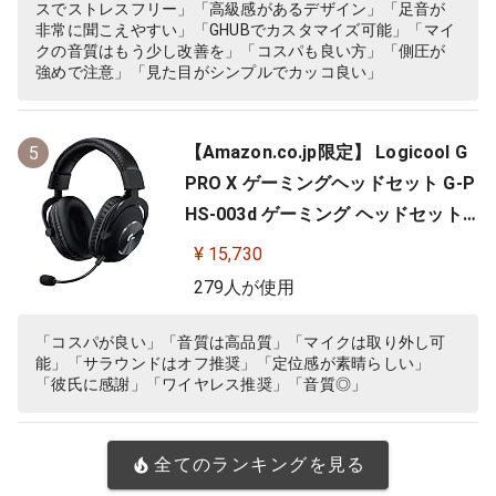
スでストレスフリー」「高級感があるデザイン」「足音が
ナルファンタジー XIV 推奨モ…
非常に聞こえやすい」「GHUBでカスタマイズ可能」「マイ
クの音質はもう少し改善を」「コスパも良い方」「側圧が
強めで注意」「見た目がシンプルでカッコ良い」
【Amazon.co.jp限定】 Logicool G
5
PRO X ゲーミングヘッドセット G-P
HS-003d ゲーミング ヘッドセット
Dolby 7.1ch サラウンドサウンド 3.5
¥ 15,730
mm 有線 マイク付き Blue VO!CE搭
279人が使用
載 軽量 ヘッドホン ヘッドフォン PS
5 PS4 PC windows ブラック 国内正
「コスパが良い」「音質は高品質」「マイクは取り外し可
能」「サラウンドはオフ推奨」「定位感が素晴らしい」
規品 ※Amazon.co.jp限定 壁…
「彼氏に感謝」「ワイヤレス推奨」「音質◎」
全てのランキングを見る