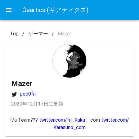
Geartics (ギアティクス)
Top
/
ゲーマー
/
Mazer
Mazer
pec0fn
2020年12月17日に更新
f/a Team??? 
twitter.com/fn_Ruka_
  com 
twitter.com/
Karasuno_com