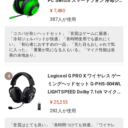
PC Switch スマートフォン 冷却ジェ
ルパッド 【日本正規代理店保証品】
¥ 7,480
RZ04-02830200-R3M
387人が使用
「コスパが良いヘッドセット」「音質はゲームに最適」
「冷却ジェルパッドが快適」「長時間使用でも疲れにく
い」「初心者におすすめの一品」「見た目もおしゃれで気
に入った」「重量が気になる人もいる」「マイク性能は改
善の余地あり」
Logicool G PRO X ワイヤレス ゲー
4
ミングヘッドセット G-PHS-004WL
LIGHTSPEED Dolby 7.1ch マイク付
き 20時間連続使用可能 軽量 充電式
¥ 25,255
PS5 PS4 PC ゲーミング ヘッドセッ
282人が使用
ト ヘッドフォン ヘッドホン G-PHS-
004 ブラック 国内正規品 【 ファイ
「音質はとても良い」「長時間つけても快適」「ワイヤレ