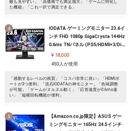
敵も見やすい」「高価格でも満足感大」「ゲームに特化し
た機能」「これ一択で満足できる」
IODATA ゲーミングモニター 23.6イ
4
ンチ FHD 1080p GigaCrysta 144Hz
0.6ms TNパネル (PS5/HDMI×3/Dis
playPort/スピーカー付/高さ調整/縦
¥ 18,000
横回転) EX-LDGC242HTB
450人が使用
「感動するレベルの画質」「コスパ非常に良い」「HDMIポ
ートが3つ便利」「流石IODATAの神モニター」「色味調整
が可能」「ゲームがヌルヌル動く」「応答速度が0.6ms速
い」「縦横回転機能が便利」
【Amazon.co.jp限定】ASUS ゲー
5
ミングモニター 165Hz 24.5インチ