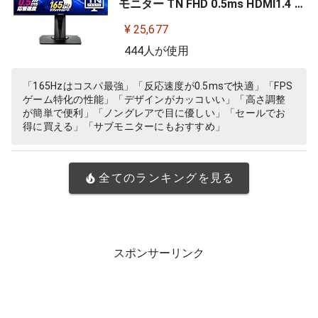
モニター TN FHD 0.5ms HDMI1.4 Di
splayPort1.2 DVI-D スピーカー 高
¥ 25,677
さ調整 縦横回転 VG258QR-J
444人が使用
「165Hzはコスパ最強」「反応速度が0.5msで快適」「FPS
ゲーム特化の性能」「デザインがカッコいい」「高さ調整
が簡単で便利」「ノングレアで目に優しい」「セールでお
得に買える」「サブモニターにもおすすめ」
全てのランキングを見る
スポンサーリンク