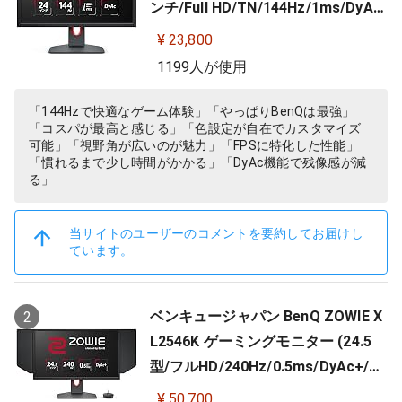
ンチ/Full HD/TN/144Hz/1ms/DyAc/
小さめ台座/OSDメニュー/指一本で
¥ 23,800
高さ調整)
1199人が使用
「144Hzで快適なゲーム体験」「やっぱりBenQは最強」
「コスパが最高と感じる」「色設定が自在でカスタマイズ
可能」「視野角が広いのが魅力」「FPSに特化した性能」
「慣れるまで少し時間がかかる」「DyAc機能で残像感が減
る」
当サイトのユーザーのコメントを要約してお届けし
ています。
ベンキュージャパン BenQ ZOWIE X
2
L2546K ゲーミングモニター (24.5
型/フルHD/240Hz/0.5ms/DyAc+/小
さめ台座/新筐体デザイン/新OSDメ
¥ 50,700