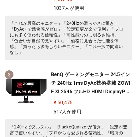
ニュー/新型液晶パネル採用)
1037人が使用
「これが最高のモニター」「240Hzの滑らかさに驚き」
「DyAc+で残像感がゼロ」「設定変更が楽で便利」「プロ
にも多く使われる信頼性」「高性能なのに明るさ維持」
「色合いが自然で見やすい」「価格に見合った性能を体
感」「買ったら後悔しないモニター」「これ一択で間違い
なし」
BenQ ゲーミングモニター 24.5イン
3
チ 240Hz 1ms DyAc技術搭載 ZOWI
E XL2546 フルHD HDMI DisplayPor
t DVI-DL搭載 FPS向き ディスプレイ
¥ 50,476
517人が使用
「240Hzでヌルヌル」「BlackeQualizerが優秀」「設定が豊
富で使いやすい」「プロからも愛される信頼性」「暗所の