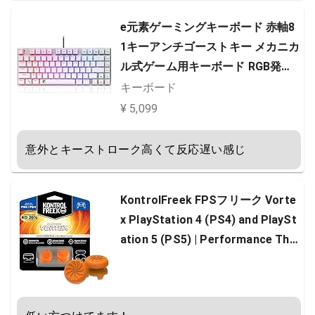
e元素ゲーミングキーボード 赤軸8
1キーアンチゴーストキー メカニカ
ル式ゲーム用キーボード RGB発光L
EDバックライト付き USB有線高速
キーボード
反応 防水ゲーム用パソコンキーボ
¥ 5,099
ード (赤軸，ホワイト) [並行輸入品]
意外とキーストローク高くて反応遅い感じ
KontrolFreek FPSフリーク Vorte
x PlayStation 4 (PS4) and PlaySt
ation 5 (PS5) | Performance Thu
mbsticks | （4つの爪つき）| ハイ
ライズ凸タイプ1個、ミッドライズ
凹タイプ1個 | オレンジ