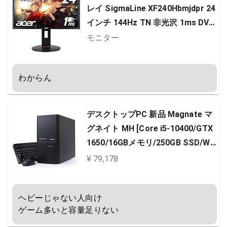
レイ SigmaLine XF240Hbmjdpr 24
インチ 144Hz TN 非光沢 1ms DVI-
D HDMI DisplayPort
モニター
わからん
デスクトップPC 新品 Magnate マ
グネイト MH [Core i5-10400/GTX
1650/16GBメモリ/250GB SSD/Win
dows 10 Home]9352-3555
¥ 79,178
ヘビーじゃない人向け

ゲーム多いと容量足りない