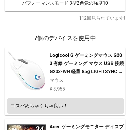
パフォーマンスモード 3型2色覚の強度10
112
回見られています!
7個のデバイスを使用中
Logicool G ゲーミングマウス G20
3 有線 ゲーミング マウス USB 接続
G203-WH 軽量 85g LIGHTSYNC R
GB 6個プログラムボタン ホワイト
マウス
PC windows mac 国内正規品 【 フ
¥ 3,955
ァイナルファンタジー XIV 推奨モ
デル 】
コスパめちゃくちゃ良い！
Acer ゲーミングモニター ディスプ