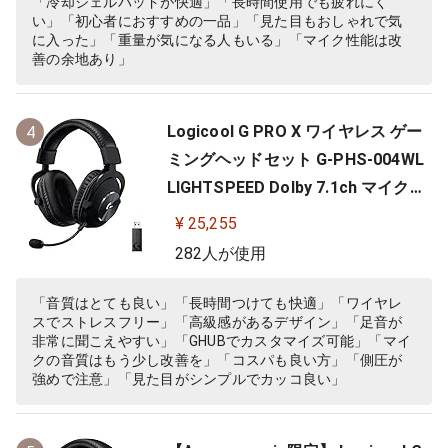
「冷却ジェルパッドが快適」「長時間使用でも疲れにく
い」「初心者におすすめの一品」「見た目もおしゃれで気
に入った」「重量が気になる人もいる」「マイク性能は改
善の余地あり」
Logicool G PRO X ワイヤレス ゲー
4
ミングヘッドセット G-PHS-004WL
LIGHTSPEED Dolby 7.1ch マイク付
き 20時間連続使用可能 軽量 充電式
¥ 25,255
PS5 PS4 PC ゲーミング ヘッドセッ
282人が使用
ト ヘッドフォン ヘッドホン G-PHS-
004 ブラック 国内正規品 【 ファイ
「音質はとても良い」「長時間つけても快適」「ワイヤレ
スでストレスフリー」「高級感があるデザイン」「足音が
ナルファンタジー XIV 推奨モ…
非常に聞こえやすい」「GHUBでカスタマイズ可能」「マイ
クの音質はもう少し改善を」「コスパも良い方」「側圧が
強めで注意」「見た目がシンプルでカッコ良い」