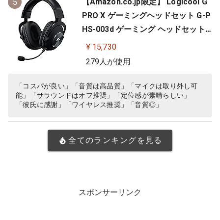
【Amazon.co.jp限定】 Logicool G
5
PRO X ゲーミングヘッドセット G-P
HS-003d ゲーミング ヘッドセット
Dolby 7.1ch サラウンドサウンド 3.5
¥ 15,730
mm 有線 マイク付き Blue VO!CE搭
279人が使用
載 軽量 ヘッドホン ヘッドフォン PS
5 PS4 PC windows ブラック 国内正
「コスパが良い」「音質は高品質」「マイクは取り外し可
能」「サラウンドはオフ推奨」「定位感が素晴らしい」
規品 ※Amazon.co.jp限定 壁…
「彼氏に感謝」「ワイヤレス推奨」「音質◎」
全てのランキングを見る
スポンサーリンク