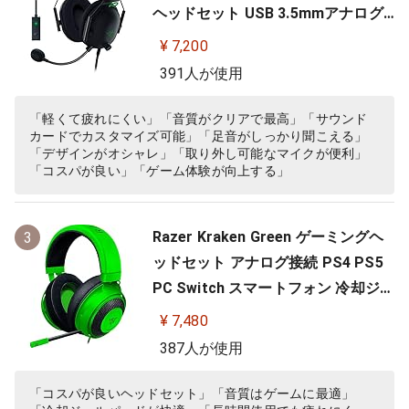
ヘッドセット USB 3.5mmアナログ
THX 7.1ch 立体音響 特許技術採用チ
¥ 7,200
タンコート50mmドライバー 単一指
391人が使用
向性マイク ノイズキャンセリング
高遮音性イヤーカップ 軽量262g PC
「軽くて疲れにくい」「音質がクリアで最高」「サウンド
カードでカスタマイズ可能」「足音がしっかり聞こえる」
PS4 PS5 Nintendo Switch 【日本…
「デザインがオシャレ」「取り外し可能なマイクが便利」
「コスパが良い」「ゲーム体験が向上する」
Razer Kraken Green ゲーミングヘ
3
ッドセット アナログ接続 PS4 PS5
PC Switch スマートフォン 冷却ジェ
ルパッド 【日本正規代理店保証品】
¥ 7,480
RZ04-02830200-R3M
387人が使用
「コスパが良いヘッドセット」「音質はゲームに最適」