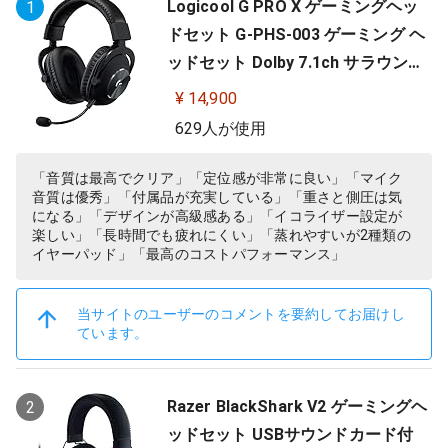
Logicool G PRO X ゲーミングヘッ
1
ドセット G-PHS-003 ゲーミング ヘ
ッドセット Dolby 7.1ch サラウンド
サウンド 3.5mm 有線 マイク付き Bl
¥ 14,900
ue VO!CE搭載 軽量 PS5 PS4 PC win
629人が使用
dows ヘッドホン ヘッドフォン ブラ
ック 国内正規品 【 ファイナルファ
「音質は最高でクリア」「定位感が非常に良い」「マイク
音質は優秀」「付属品が充実している」「重さと側圧は気
ンタジー XIV 推奨モデル 】
になる」「デザインが高級感ある」「イコライザー設定が
楽しい」「長時間でも疲れにくい」「蒸れやすいが2種類の
イヤーパッド」「最高のコストパフォーマンス」
当サイトのユーザーのコメントを要約してお届けし
ています。
Razer BlackShark V2 ゲーミングヘ
2
ッドセット USBサウンドカード付