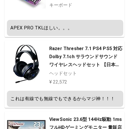
6キー日本語配列 有線キーボード 2
キーボード
5キー防衝突 防水仕様 Windows/M
ac OS対応 仕事PC用/自宅ゲーム用
APEX PRO TKLほしい。。。
日本語説明書付き
Razer Thresher 7.1 PS4 PS5 対応
Dolby 7.1ch サラウンドサウンド
ワイヤレスヘッドセット 【日本正
規代理店保証品】 RZ04-02230100
ヘッドセット
-R3M1 ブラック
¥ 22,572
これは有線でも無線でもできるからマジ神！！！
ViewSonic 23.6型 144Hz駆動 1ms
フルHDゲーミングモニター 量販店