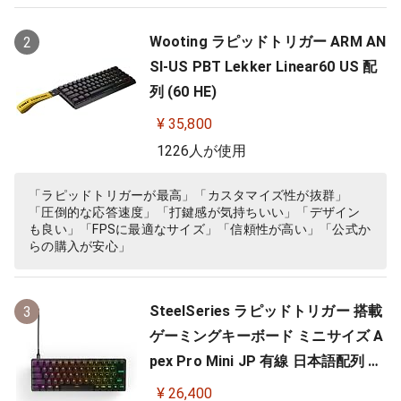
Wooting ラピッドトリガー ARM AN
2
SI-US PBT Lekker Linear60 US 配
列 (60 HE)
¥ 35,800
1226人が使用
「ラピッドトリガーが最高」「カスタマイズ性が抜群」
「圧倒的な応答速度」「打鍵感が気持ちいい」「デザイン
も良い」「FPSに最適なサイズ」「信頼性が高い」「公式か
らの購入が安心」
SteelSeries ラピッドトリガー 搭載
3
ゲーミングキーボード ミニサイズ A
pex Pro Mini JP 有線 日本語配列 O
mniPointスイッチ 2ーinー1アクシ
¥ 26,400