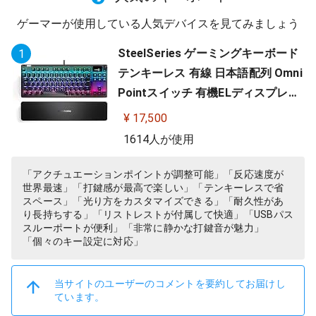
ゲーマーが使用している人気デバイスを見てみましょう
SteelSeries ゲーミングキーボード
1
テンキーレス 有線 日本語配列 Omni
Pointスイッチ 有機ELディスプレイ
搭載 Apex Pro TKL JP 64737
¥ 17,500
1614人が使用
「アクチュエーションポイントが調整可能」「反応速度が
世界最速」「打鍵感が最高で楽しい」「テンキーレスで省
スペース」「光り方をカスタマイズできる」「耐久性があ
り長持ちする」「リストレストが付属して快適」「USBパス
スルーポートが便利」「非常に静かな打鍵音が魅力」
「個々のキー設定に対応」
当サイトのユーザーのコメントを要約してお届けし
ています。