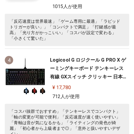
ョンキー 搭載 64825 ブラック
1015人が使用
「反応速度は世界最速」「ゲーム専用に最適」「ラピッド
トリガーが良い」」「コンパクトで満足」「打鍵感が最
高」「光り方がかっこいい」「コスパが設定で変わる」
「小さくて驚いた」
Logicool G ロジクール G PRO X ゲ
4
ーミングキーボード テンキーレス
有線 GXスイッチ クリッキー 日本語
配列 LIGHTSYNC RGB 着脱式ケーブ
¥ 17,780
ル G-PKB-002 国内正規品 【 ファイ
712人が使用
ナルファンタジーXIV 推奨周辺機器
】
「コスパ抜群でおすすめ」「テンキーレスでコンパクト」
「軸の変更が可能で便利」「反応速度が速く使いやすい」
「青軸は音が気になるかも」「ライティングの発色が綺
麗」「初心者から上級者まで◎」「意外と扱いやすいデザ