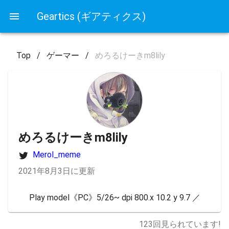
Geartics (ギアティクス)
Top
/
ゲーマー
/
めろるけーきm8lily
めろるけーきm8lily
Merol_meme
2021年8月3日に更新
Play model《PC》5/26~ dpi 800.x 10.2 y 9.7 ／
123
回見られています!