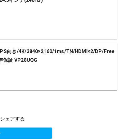
4.5インチ(240Hz)
き/4K/3840×2160/1ms/TN/HDMI×2/DP/Free
年保証 VP28UQG
シェアする
ト