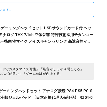
います。
ark V2 ゲーミングヘッドセット USBサウンドカード付 ヘッ
mアナログ THX 7.1ch 立体音響 特許技術採用チタンコー
単一指向性マイク ノイズキャンセリング 高遮音性イヤ
S4 PS5 Nintendo Switch 【日本…
ードでカスタマイズ可能」「足音がしっかり聞こえる」
コスパが良い」「ゲーム体験が向上する」
reen ゲーミングヘッドセット アナログ接続 PS4 PS5 PC S
ン 冷却ジェルパッド 【日本正規代理店保証品】 RZ04-0