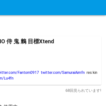
IO 侍 鬼 鶫 目標Xtend
witter.com/Fantom0917
twitter.com/SamuraiAimfn
  res kin
om/Lu4fn
68
回見られています!