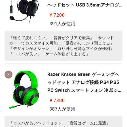
ヘッドセット USB 3.5mmアナログ
THX 7.1ch 立体音響 特許技術採用チ
¥ 7,200
タンコート50mmドライバー 単一指
391人が使用
向性マイク ノイズキャンセリング
高遮音性イヤーカップ 軽量262g PC
「軽くて疲れにくい」「音質がクリアで最高」「サウンド
カードでカスタマイズ可能」「足音がしっかり聞こえる」
PS4 PS5 Nintendo Switch 【日本…
「デザインがオシャレ」「取り外し可能なマイクが便利」
「コスパが良い」「ゲーム体験が向上する」
Razer Kraken Green ゲーミングヘ
3
ッドセット アナログ接続 PS4 PS5
PC Switch スマートフォン 冷却ジェ
ルパッド 【日本正規代理店保証品】
¥ 7,480
RZ04-02830200-R3M
387人が使用
「コスパが良いヘッドセット」「音質はゲームに最適」