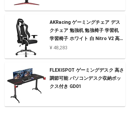
AKRacing ゲーミングチェア デス
クチェア 勉強机 勉強椅子 学習机
学習椅子 ホワイト 白 Nitro V2 高
耐久PUレザー 180度リクライニン
¥ 48,283
グ 在宅 リモート 5年保証
FLEXISPOT ゲーミングデスク 高さ
調節可能 パソコンデスク収納ボッ
クス付き GD01