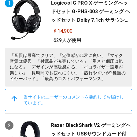
Logicool G PRO X ゲーミングヘッ
1
ドセット G-PHS-003 ゲーミング ヘ
ッドセット Dolby 7.1ch サラウンド
サウンド 3.5mm 有線 マイク付き Bl
¥ 14,900
ue VO!CE搭載 軽量 PS5 PS4 PC win
629人が使用
dows ヘッドホン ヘッドフォン ブラ
ック 国内正規品 【 ファイナルファ
「音質は最高でクリア」「定位感が非常に良い」「マイク
音質は優秀」「付属品が充実している」「重さと側圧は気
ンタジー XIV 推奨モデル 】
になる」「デザインが高級感ある」「イコライザー設定が
楽しい」「長時間でも疲れにくい」「蒸れやすいが2種類の
イヤーパッド」「最高のコストパフォーマンス」
当サイトのユーザーのコメントを要約してお届けし
ています。
Razer BlackShark V2 ゲーミングヘ
2
ッドセット USBサウンドカード付