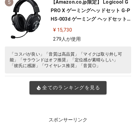
【Amazon.co.jp限定】 Logicool G
5
PRO X ゲーミングヘッドセット G-P
HS-003d ゲーミング ヘッドセット
Dolby 7.1ch サラウンドサウンド 3.5
¥ 15,730
mm 有線 マイク付き Blue VO!CE搭
279人が使用
載 軽量 ヘッドホン ヘッドフォン PS
5 PS4 PC windows ブラック 国内正
「コスパが良い」「音質は高品質」「マイクは取り外し可
能」「サラウンドはオフ推奨」「定位感が素晴らしい」
規品 ※Amazon.co.jp限定 壁…
「彼氏に感謝」「ワイヤレス推奨」「音質◎」
全てのランキングを見る
スポンサーリンク