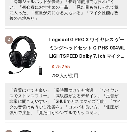
「冷却ジェルパッドが快適」「長時間使用でも疲れにく
い」「初心者におすすめの一品」「見た目もおしゃれで気
に入った」「重量が気になる人もいる」「マイク性能は改
善の余地あり」
Logicool G PRO X ワイヤレス ゲー
4
ミングヘッドセット G-PHS-004WL
LIGHTSPEED Dolby 7.1ch マイク付
き 20時間連続使用可能 軽量 充電式
¥ 25,255
PS5 PS4 PC ゲーミング ヘッドセッ
282人が使用
ト ヘッドフォン ヘッドホン G-PHS-
004 ブラック 国内正規品 【 ファイ
「音質はとても良い」「長時間つけても快適」「ワイヤレ
スでストレスフリー」「高級感があるデザイン」「足音が
ナルファンタジー XIV 推奨モ…
非常に聞こえやすい」「GHUBでカスタマイズ可能」「マイ
クの音質はもう少し改善を」「コスパも良い方」「側圧が
強めで注意」「見た目がシンプルでカッコ良い」