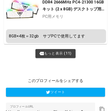
DDR4 2666MHz PC4-21300 16GB
キット (2 x 8GB) デスクトップ用メ
モリ ホワイトヒートシンク 永久保
PC用メモリ
証 PVR416G266C5KW
8GB×4枚＝32gb　サブPCで使用してます
もっと表示 (11)
このプロフィールをシェアする
ツイート
プロフィールURL