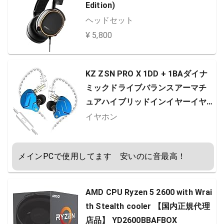
Edition)
ヘッドセット
¥ 5,800
KZ ZSN PRO X 1DD + 1BAダイナ
ミックドライブバランスアーマチ
ュアハイブリッドインイヤーイヤ
ホン、HIFIベーススポーツDJヘッ
イヤホン
ドフォン、銀メッキの有線イヤフ
ォンヘッドフォン、2PIN取り外し
メインPCで使用してます　安いのに音最高！
可能な有線ヘッドフォン (with mic,
Royal blue)
AMD CPU Ryzen 5 2600 with Wrai
th Stealth cooler 【国内正規代理
店品】 YD2600BBAFBOX