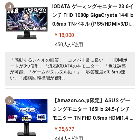
IODATA ゲーミングモニター 23.6イ
4
ンチ FHD 1080p GigaCrysta 144Hz
0.6ms TNパネル (PS5/HDMI×3/Dis
playPort/スピーカー付/高さ調整/縦
¥ 18,000
横回転) EX-LDGC242HTB
450人が使用
「感動するレベルの画質」「コスパ非常に良い」「HDMIポ
ートが3つ便利」「流石IODATAの神モニター」「色味調整
が可能」「ゲームがヌルヌル動く」「応答速度が0.6ms速
い」「縦横回転機能が便利」
【Amazon.co.jp限定】ASUS ゲー
5
ミングモニター 165Hz 24.5インチ
モニター TN FHD 0.5ms HDMI1.4 Di
splayPort1.2 DVI-D スピーカー 高
¥ 25,677
さ調整 縦横回転 VG258QR-J
444人が使用