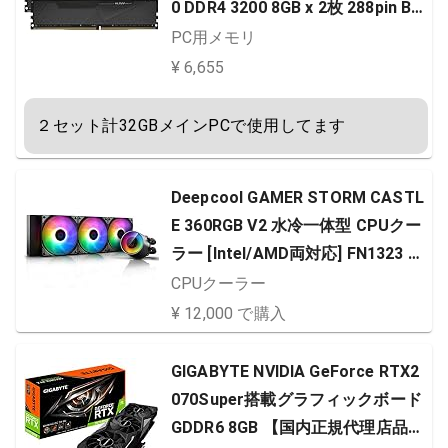
0 DDR4 3200 8GB x 2枚 288pin BO
LTX シリーズ SK hynix製 メモリチ
PC用メモリ
ップ採用 KD48GU880-32A160U
¥ 6,655
２セット計32GBメインPCで使用してます
Deepcool GAMER STORM CASTL
E 360RGB V2 水冷一体型 CPUクー
ラー [Intel/AMD両対応] FN1323 D
P-GS-H12AR-CSL360V2
CPUクーラー
¥ 12,000 で購入
GIGABYTE NVIDIA GeForce RTX2
070Super搭載グラフィックボード
GDDR6 8GB 【国内正規代理店品】