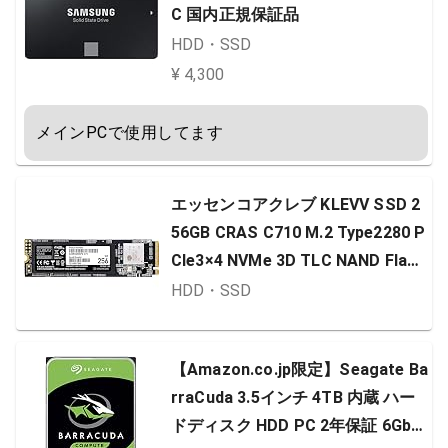
C 国内正規保証品
HDD・SSD
¥ 4,300
メインPCで使用してます
エッセンコアクレブ KLEVV SSD 2
56GB CRAS C710 M.2 Type2280 P
CIe3×4 NVMe 3D TLC NAND Flash
採用 メーカー保証5年 K256GM2S
HDD・SSD
P0-C71
【Amazon.co.jp限定】Seagate Ba
rraCuda 3.5インチ 4TB 内蔵 ハー
ドディスク HDD PC 2年保証 6Gb/s