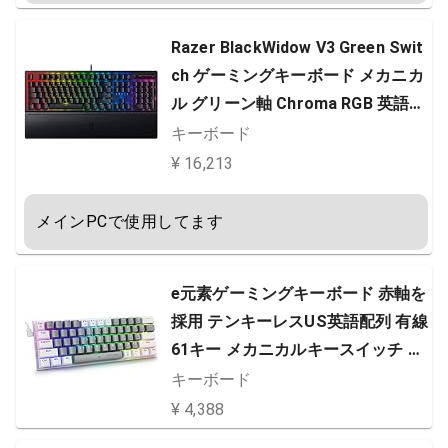
Razer BlackWidow V3 Green Swit
ch ゲーミングキーボード メカニカ
ル グリーン軸 Chroma RGB 英語配
列 【日本正規代理店保証品】 RZ0
キーボード
3-03540100-R3M1
¥ 16,213
メインPCで使用してます
e元素ゲーミングキーボード 赤軸を
採用 テンキーレスUS英語配列 有線
61キー メカニカルキースイッチ R
GB発光LEDバックライト 60％小型
キーボード
コンパクト設計 Windows/Macに対
¥ 4,388
応のゲーム/オフィス用キーボード