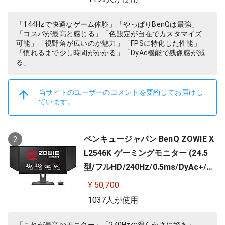
「144Hzで快適なゲーム体験」「やっぱりBenQは最強」
「コスパが最高と感じる」「色設定が自在でカスタマイズ
可能」「視野角が広いのが魅力」「FPSに特化した性能」
「慣れるまで少し時間がかかる」「DyAc機能で残像感が減
る」
当サイトのユーザーのコメントを要約してお届けし
ています。
ベンキュージャパン BenQ ZOWIE X
2
L2546K ゲーミングモニター (24.5
型/フルHD/240Hz/0.5ms/DyAc+/小
さめ台座/新筐体デザイン/新OSDメ
¥ 50,700
ニュー/新型液晶パネル採用)
1037人が使用