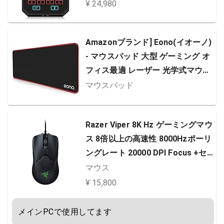
XLR MINI【国内正規品】
¥ 24,980
Amazonブランド] Eono(イオーノ)
- マウスパッド 大型 ゲーミング オ
フィス最適 レーザー 光学式マウス
対応 防水 滑り止め 水洗い - 布製
マウスパッド
(赤い)
Razer Viper 8K Hz ゲーミングマウ
ス 8倍以上の高速性 8000Hzポーリ
ングレート 20000 DPI Focus +セ
ンサー 軽量71g 柔らかい布巻ケー
マウス
ブル Chroma ライティング 【日本
¥ 15,800
正規代理店保証品】 RZ01-035801
00-R3M1
メインPCで使用してます