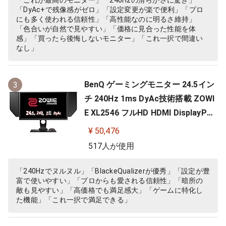
「これが最高のモニター」「240Hzの滑らかさに驚き」
「DyAc+で残像感がゼロ」「設定変更が楽で便利」「プロ
にも多く使われる信頼性」「高性能なのに明るさ維持」
「色合いが自然で見やすい」「価格に見合った性能を体
感」「買ったら後悔しないモニター」「これ一択で間違い
なし」
BenQ ゲーミングモニター 24.5イン
3
チ 240Hz 1ms DyAc技術搭載 ZOWI
E XL2546 フルHD HDMI DisplayPor
t DVI-DL搭載 FPS向き ディスプレイ
¥ 50,476
517人が使用
「240Hzでヌルヌル」「BlackeQualizerが優秀」「設定が豊
富で使いやすい」「プロからも愛される信頼性」「暗所の
敵も見やすい」「高価格でも満足感大」「ゲームに特化し
た機能」「これ一択で満足できる」