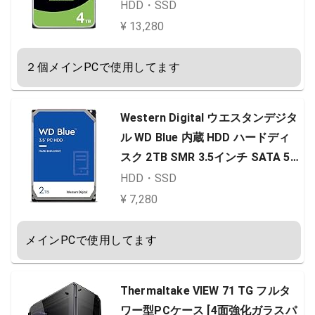
256MB 5400rpm 正規代理店品 ST
HDD・SSD
4000DM004
¥ 13,280
２個メインPCで使用してます
Western Digital ウエスタンデジタ
ル WD Blue 内蔵 HDD ハードディ
スク 2TB SMR 3.5インチ SATA 54
00rpm キャッシュ256MB PC メー
HDD・SSD
カー保証2年 WD20EZAZ-EC 【国
¥ 7,280
内正規取扱代理店】
メインPCで使用してます
Thermaltake VIEW 71 TG フルタ
ワー型PCケース [4面強化ガラスパ