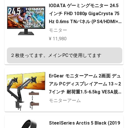
(グレー+ホワイト，赤軸)
IODATA ゲーミングモニター 24.5
インチ FHD 1080p GigaCrysta 75
Hz 0.6ms TNパネル (PS4/HDMI×
2/DisplayPort/アナログRGB/スピ
モニター
ーカー付/メーカー3年保証/土日サ
¥ 11,980
ポート) EX-LDGC252STB
２枚使ってます。メインPCで使用してます
ErGear モニターアーム 2画面 デュ
アル PCディスプレイアーム 13～2
7インチ 耐荷重1.5-6.5kg VESA規
格100*100 多角度調節 クランプ式
モニターアーム
(黒)
SteelSeries Arctis 5 Black (2019