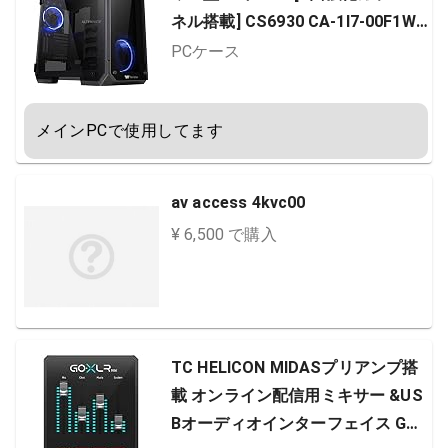
ネル搭載] CS6930 CA-1I7-00F1WN
-00
PCケース
メインPCで使用してます
av access 4kvc00
¥ 6,500 で購入
TC HELICON MIDASプリアンプ搭
載 オンライン配信用ミキサー &US
Bオーディオインターフェイス GO