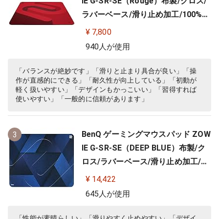
IE G-SR-SE（Rouge）布製/クロス/
ラバーベース/滑り止め加工/100%フ
ルフラット/3.5mm
¥ 7,800
940人が使用
「バランスが絶妙です」「滑りと止まり具合が良い」「操
作が直感的にできる」「耐久性が向上している」「初動が
軽く扱いやすい」「デザインもかっこいい」「習得すれば
使いやすい」「一般的に信頼があります」
BenQ ゲーミングマウスパッド ZOW
3
IE G-SR-SE（DEEP BLUE）布製/ク
ロス/ラバーベース/滑り止め加工/10
0%フルフラット/3.5ｍｍ
¥ 14,422
645人が使用
「性能が素晴らしい」「滑りやすく止めやすい」「デザイ