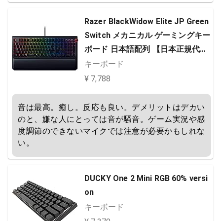
Razer BlackWidow Elite JP Green
Switch メカニカル ゲーミングキー
ボード 日本語配列 【日本正規代理
店保証品】 RZ03-02620800-R3J1
キーボード
ブラック
¥ 7,788
音は最高。癒し。反応も良い。デメリットはデカい
のと、嫌な人にとっては音が騒音。ゲーム実況や感
度調節のできないマイクでは注意が必要かもしれな
い。
DUCKY One 2 Mini RGB 60% versi
on
キーボード