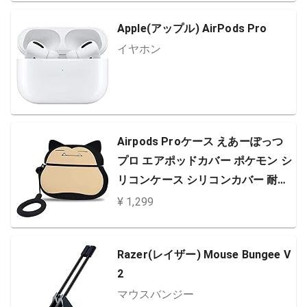
Apple(アップル) AirPods Pro
イヤホン
Airpods Proケース えあーぽっつ
プロ エアポッドカバー ポケモン シ
リコンケース シリコンカバー 耐衝
撃/全面保護/充電可能/収納/紛失防
¥ 1,299
止 軽量 小型 萌え萌え
Razer(レイザー) Mouse Bungee V
2
マウスバンジー