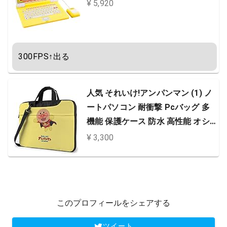
¥ 5,920
300FPS↑出る
人気 それいけ!アンパンマン (1) ノ
ートパソコン 耐衝撃 Pcバッグ 多
機能 保護ケース 防水 高性能 オシ
ャレ 軽量＆持ち運び便利 ビジネス
¥ 3,300
バッグ コンピューターバッグ
このプロフィールをシェアする
ツイート