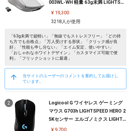
003WL-WH 軽量 63g未満 LIGHTSP
EED HERO 25Kセンサー POWERPLA
¥ 19,300
Y 無線 充電 対応 ゲーミング マウス
3218人が使用
ホワイト PC windows 国内正規品
「63g未満で超軽い」「無線でもストレスフリー」「どの持
ち方でも合格点」「万人受けする形状」「クリック感が良
好」「性能も申し分ない」「エイム安定、使いやすい」
「おしゃれなホワイトデザイン」「カスタマイズ可能で便
利」「フリックショットに最適」
当サイトのユーザーのコメントを要約してお届けし
ています。
Logicool G ワイヤレス ゲーミング
2
マウス G703h LIGHTSPEED HERO 2
5Kセンサー エルゴノミクス LIGHTS
YNC RGB POWERPLAY 無線 充電 対
¥ 9,700