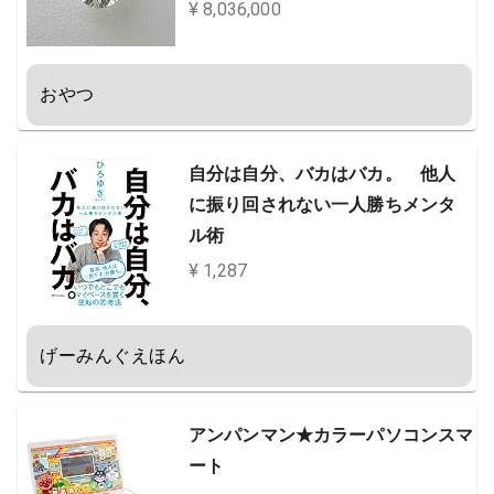
S1クラス 3EXカット GIA
¥ 8,036,000
おやつ
自分は自分、バカはバカ。 他人
に振り回されない一人勝ちメンタ
ル術
¥ 1,287
げーみんぐえほん
アンパンマン★カラーパソコンスマ
ート