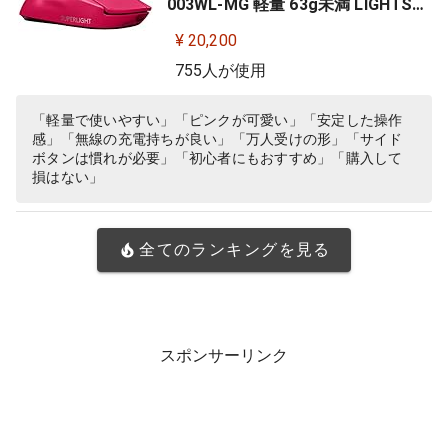
003WL-MG 軽量 63g未満 LIGHTSP
EED HERO 25Kセンサー POWERPLA
¥ 20,200
Y 無線 充電 対応 ゲーミング マウス
755人が使用
マゼンタ ピンク PC windows 国内
正規品
「軽量で使いやすい」「ピンクが可愛い」「安定した操作
感」「無線の充電持ちが良い」「万人受けの形」「サイド
ボタンは慣れが必要」「初心者にもおすすめ」「購入して
損はない」
全てのランキングを見る
スポンサーリンク