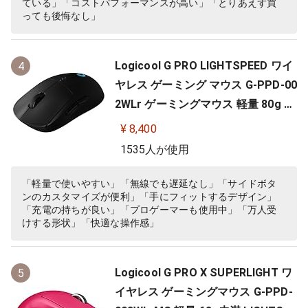
ている」「コストパフォーマンスが高い」「とりあえず買
っても後悔なし」
Logicool G PRO LIGHTSPEED ワイ
4
ヤレス ゲーミング マウス G-PPD-00
2WLr ゲーミングマウス 軽量 80g H
ERO 25Kセンサー 充電 POWERPLA
¥ 8,400
Y 対応 ゲーム 充電 無線 左右対称 FP
1535人が使用
S PC windows mac ブラック 国内
正規品
「軽量で使いやすい」「無線でも遅延なし」「サイドボタ
ンのカスタマイズが便利」「手にフィットするデザイン」
「充電の持ちが良い」「プロゲーマーも使用中」「万人受
けする形状」「快適な操作感」
Logicool G PRO X SUPERLIGHT ワ
5
イヤレス ゲーミングマウス G-PPD-