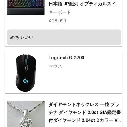
日本語 JP配列 オプティカルスイッ
チ クリッキー触感 静音 ダブルショ
キーボード
ット PBT キーキャップ リストレス
¥ 28,099
ト Chroma RGB 【日本正規代理店
保証品】 RZ03-03931500-R3J1 Bl
めちゃいい
ack
Logitech G G703
マウス
ダイヤモンドネックレス 一粒 プラ
チナ ダイヤモンド 2.0ct GIA鑑定書
付ダイヤモンド 2.04ct Dカラー VV