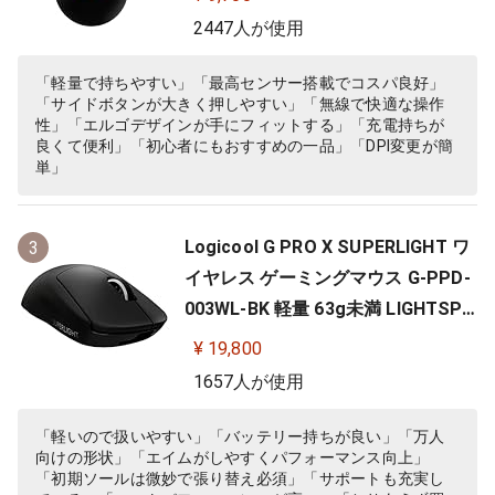
応 ゲーミング マウス 充電式 無線 P
2447人が使用
C windows mac ブラック G703 国
内正規品 【 ファイナルファンタジ
「軽量で持ちやすい」「最高センサー搭載でコスパ良好」
「サイドボタンが大きく押しやすい」「無線で快適な操作
ー XIV 推奨モデル 】
性」「エルゴデザインが手にフィットする」「充電持ちが
良くて便利」「初心者にもおすすめの一品」「DPI変更が簡
単」
Logicool G PRO X SUPERLIGHT ワ
3
イヤレス ゲーミングマウス G-PPD-
003WL-BK 軽量 63g未満 LIGHTSPE
ED HERO 25Kセンサー POWERPLA
¥ 19,800
Y 無線 充電 対応 ゲーミング マウス
1657人が使用
ブラック PC windows 国内正規品
「軽いので扱いやすい」「バッテリー持ちが良い」「万人
向けの形状」「エイムがしやすくパフォーマンス向上」
「初期ソールは微妙で張り替え必須」「サポートも充実し