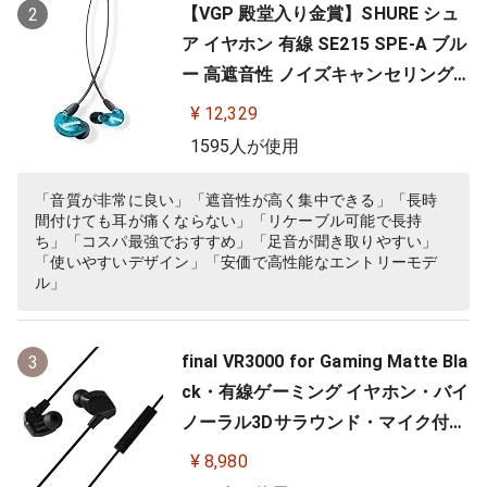
【VGP 殿堂入り金賞】SHURE シュ
2
ア イヤホン 有線 SE215 SPE-A ブル
ー 高遮音性 ノイズキャンセリング
ゲーム ゲーミング スペシャルエデ
¥ 12,329
ィション カナル型 ワイヤレス変換
1595人が使用
可(別売) MMCX リケーブル プロ仕
様 低音強化 配信 音楽 オーディオリ
「音質が非常に良い」「遮音性が高く集中できる」「長時
間付けても耳が痛くならない」「リケーブル可能で長持
スニング レコーディング 録音…
ち」「コスパ最強でおすすめ」「足音が聞き取りやすい」
「使いやすいデザイン」「安価で高性能なエントリーモデ
ル」
final VR3000 for Gaming Matte Bla
3
ck・有線ゲーミング イヤホン・バイ
ノーラル3Dサラウンド・マイク付き
【ゲーム/VR/バイノーラル/ASMR /
¥ 8,980
360オーディオ推奨】