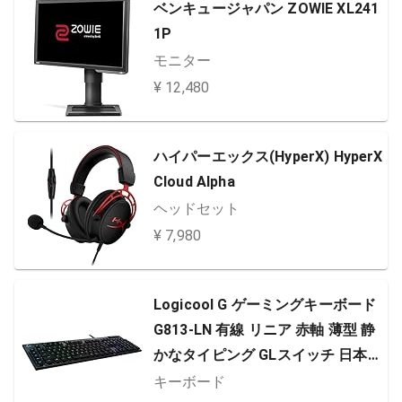
ベンキュージャパン ZOWIE XL241
1P
モニター
¥ 12,480
ハイパーエックス(HyperX) HyperX
Cloud Alpha
ヘッドセット
¥ 7,980
Logicool G ゲーミングキーボード
G813-LN 有線 リニア 赤軸 薄型 静
かなタイピング GLスイッチ 日本語
配列 LIGHTSYNC RGB USB パスス
キーボード