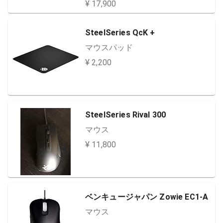
ルー ゲーミング キーボード メカニ
¥ 17,900
カルキーボード G813 PC window
mac Chrome ブラック 国内正規品
SteelSeries QcK +
【 ファイナルファンタジー XIV 推
マウスパッド
奨…
¥ 2,200
SteelSeries Rival 300
マウス
¥ 11,800
ベンキュージャパン Zowie EC1-A
マウス