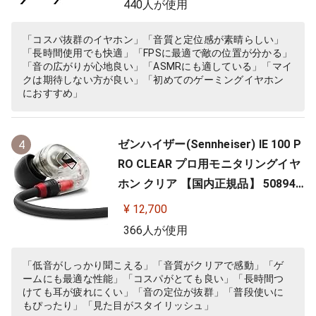
440人が使用
「コスパ抜群のイヤホン」「音質と定位感が素晴らしい」
「長時間使用でも快適」「FPSに最適で敵の位置が分かる」
「音の広がりが心地良い」「ASMRにも適している」「マイ
クは期待しない方が良い」「初めてのゲーミングイヤホン
におすすめ」
ゼンハイザー(Sennheiser) IE 100 P
4
RO CLEAR プロ用モニタリングイヤ
ホン クリア 【国内正規品】 508941
カナル型 有線イヤホン
¥ 12,700
366人が使用
「低音がしっかり聞こえる」「音質がクリアで感動」「ゲ
ームにも最適な性能」「コスパがとても良い」「長時間つ
けても耳が疲れにくい」「音の定位が抜群」「普段使いに
もぴったり」「見た目がスタイリッシュ」