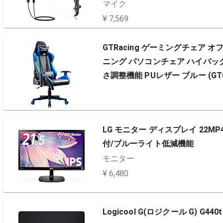
CのWindows MacOS PS4/PS5…
マイク
¥ 7,569
GTRacing ゲーミングチェア
ニング パソコンチェア ハイバッ
さ調整機能 PUレザー ブルー (GT00
LG モニター ディスプレイ 22MP48
付/ブルーライト低減機能
モニター
¥ 6,480
Logicool G(ロジクール G) G440t