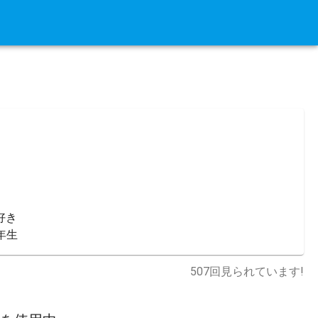
き

年生
507
回見られています!