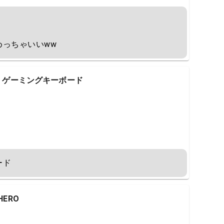
めっちゃいいww
RO X ゲーミングキーボード
ード
HERO