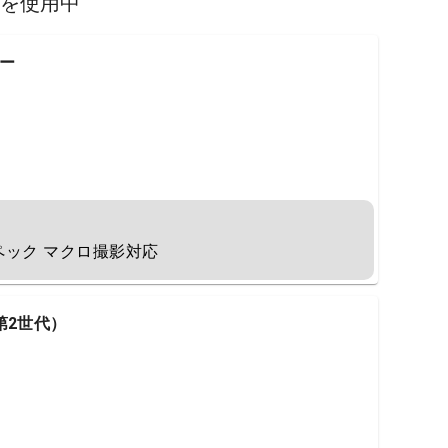
スを使用中
ルー
ック マクロ撮影対応
o（第2世代）