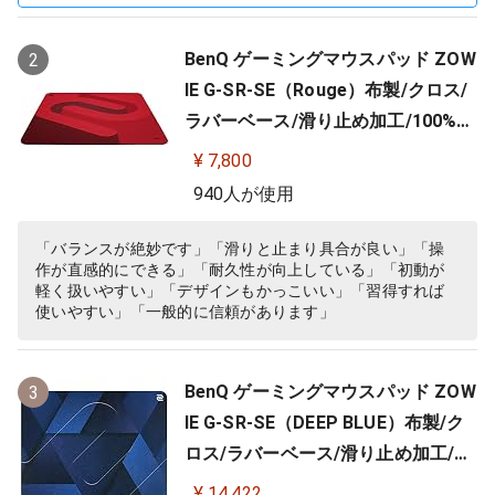
BenQ ゲーミングマウスパッド ZOW
2
IE G-SR-SE（Rouge）布製/クロス/
ラバーベース/滑り止め加工/100%フ
ルフラット/3.5mm
¥ 7,800
940人が使用
「バランスが絶妙です」「滑りと止まり具合が良い」「操
作が直感的にできる」「耐久性が向上している」「初動が
軽く扱いやすい」「デザインもかっこいい」「習得すれば
使いやすい」「一般的に信頼があります」
BenQ ゲーミングマウスパッド ZOW
3
IE G-SR-SE（DEEP BLUE）布製/ク
ロス/ラバーベース/滑り止め加工/10
0%フルフラット/3.5ｍｍ
¥ 14,422