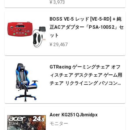
¥ 3,973
BOSS VE-5 レッド [VE-5-RD] + 純
正ACアダプター「PSA-100S2」セ
ット
¥ 29,467
GTRacing ゲーミングチェア オフ
ィスチェア デスクチェア ゲーム用
チェア リクライニング パソコンチ
ェア ハイバック ヘッドレスト ラン
バーサポート ひじ掛け付き 高さ調
整機能 PUレザー ブルー (GT002-B
Acer KG251QJbmidpx
ULE)
モニター