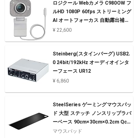
ロジクール Webカメラ C980OW フ
ルHD 1080P 60fps ストリーミング
AI オートフォーカス 自動露出補正
手ブレ USB Type-C ウェブカメラ
¥ 22,600
ウェブカム PC Windows Mac スマ
ホ YouTube オフホワイト 国内正規
Steinberg(スタインバーグ) USB2.
品
0 24bit/192kHz オーディオインタ
ーフェース UR12
¥ 6,860
SteelSeries ゲーミングマウスパッ
ド 大型 ステッチ ノンスリップラバ
ーベース 90cm×30cm×0.2cm QcK
Edge XL 63824
マウスパッド