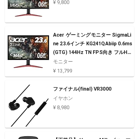
¥ 9,800
Acer ゲーミングモニター SigmaLi
ne 23.6インチ KG241QAbiip 0.6ms
(GTG) 144Hz TN FPS向き フルHD
FreeSync HDMIx2 ブルーライト軽
モニター
減
¥ 13,799
ファイナル(final) VR3000
イヤホン
¥ 8,980