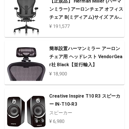
【正規品】 Herman Miller (ハーマ
ンミラー) アーロンチェア オフィス
チェア B(ミディアム)サイズ アルミ
ニウム グラファイト(ブラック) BB
¥ 191,577
キャスター AER1B23DWALPG1G1
G1BBBK23103
簡単設置ハーマンミラー アーロン
チェア用 ヘッドレスト VendorGea
r社 Black【並行輸入】
¥ 18,900
Creative Inspire T10 R3 スピーカ
ー IN-T10-R3
スピーカー
¥ 6,980