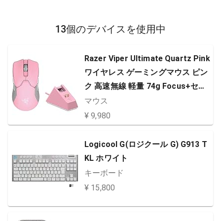
13個のデバイスを使用中
Razer Viper Ultimate Quartz Pink
ワイヤレス ゲーミングマウス ピン
ク 高速無線 軽量 74g Focus+セン
サー 20000DPI 光学スイッチ 8ボタ
マウス
ン 充電スタンド付 Chroma【日本
¥ 9,980
正規代理店保証品】 RZ01-030503
00-R3M1
Logicool G(ロジクール G) G913 T
KL ホワイト
キーボード
¥ 15,800